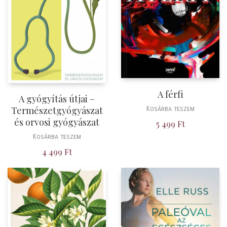
A férfi
A gyógyítás útjai –
Természetgyógyászat
Kosárba teszem
és orvosi gyógyászat
5 499
Ft
Kosárba teszem
4 499
Ft