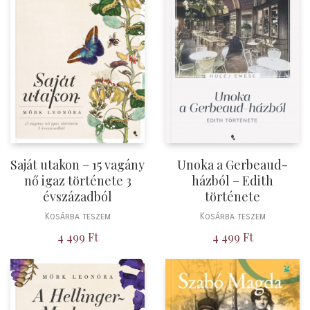
Saját utakon – 15 vagány
Unoka a Gerbeaud-
nő igaz története 3
házból – Edith
évszázadból
története
Kosárba teszem
Kosárba teszem
4 499
Ft
4 499
Ft