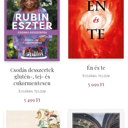
Én és te
Csodás desszertek
glutén-, tej- és
Kosárba teszem
cukormentesen
5 999
Ft
Kosárba teszem
5 499
Ft