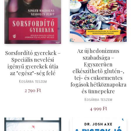
Az új hedonizmus
Sorsfordító gyerekek –
szabadsága –
Speciális nevelési
Egyszerûen
igényű gyerekek útja
elkészíthetõ glutén-,
az "egész"-ség felé
tej- és cukormentes
Kosárba teszem
fogások hétköznapokra
2 790
Ft
és ünnepekre
Kosárba teszem
4 999
Ft