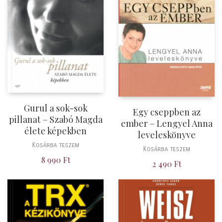
Gurul a sok-sok
Egy cseppben az
pillanat – Szabó Magda
ember – Lengyel Anna
élete képekben
leveleskönyve
Kosárba teszem
Kosárba teszem
8 990
Ft
2 490
Ft