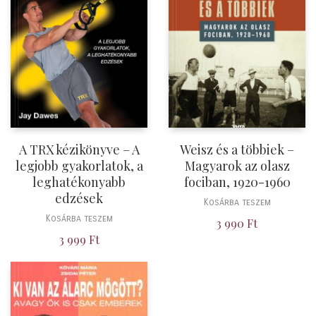
A TRX kézikönyve – A
Weisz és a többiek –
legjobb gyakorlatok, a
Magyarok az olasz
leghatékonyabb
fociban, 1920-1960
edzések
Kosárba teszem
Kosárba teszem
3 990
Ft
3 999
Ft