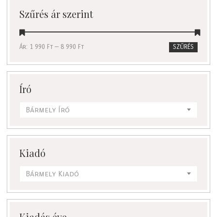
Szűrés ár szerint
Ár:
1 990 Ft
—
8 990 Ft
SZŰRÉS
Író
Bármely Író
Kiadó
Bármely Kiadó
Kiadás éve