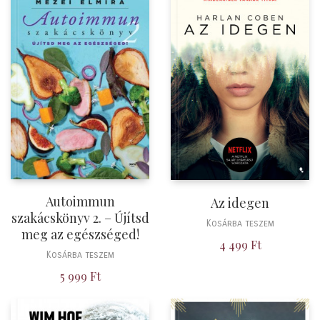
Autoimmun
Az idegen
szakácskönyv 2. – Újítsd
Kosárba teszem
meg az egészséged!
4 499
Ft
Kosárba teszem
5 999
Ft