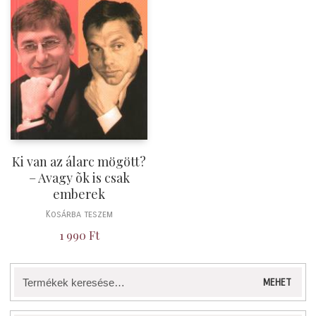
Ki van az álarc mögött?
– Avagy õk is csak
emberek
Kosárba teszem
1 990
Ft
Keresés
MEHET
a
következőre: