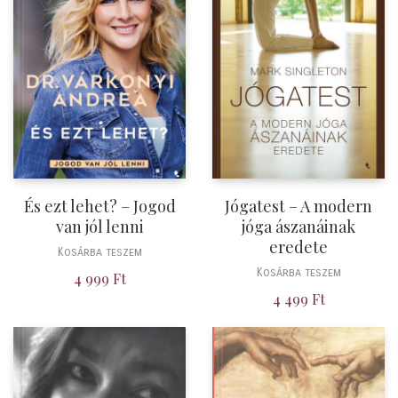
És ezt lehet? – Jogod
Jógatest – A modern
van jól lenni
jóga ászanáinak
eredete
Kosárba teszem
Kosárba teszem
4 999
Ft
4 499
Ft