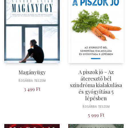
A piszok jó – Az
Magányügy
áteresztõ bél
Kosárba teszem
szindróma kialakulása
3 499
Ft
és gyógyítása 5
lépésben
Kosárba teszem
5 999
Ft