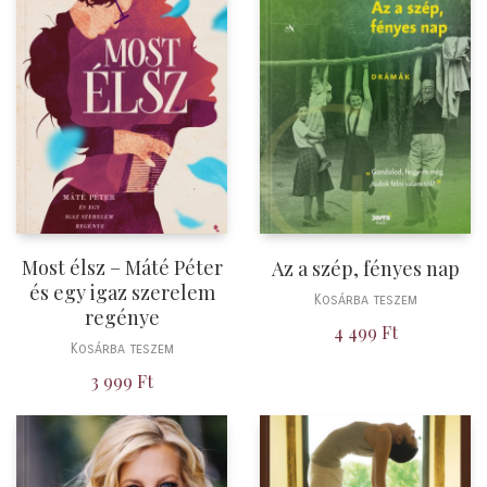
Most élsz – Máté Péter
Az a szép, fényes nap
és egy igaz szerelem
Kosárba teszem
regénye
4 499
Ft
Kosárba teszem
3 999
Ft