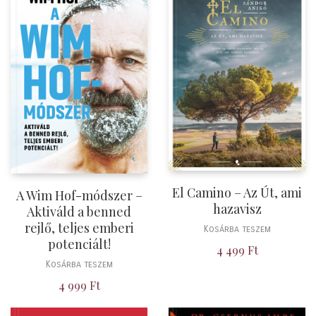
El Camino – Az Út, ami
A Wim Hof-módszer –
hazavisz
Aktiváld a benned
rejlő, teljes emberi
Kosárba teszem
potenciált!
4 499
Ft
Kosárba teszem
4 999
Ft