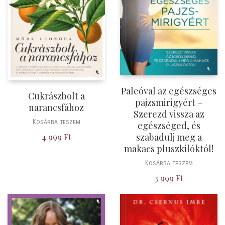
Paleóval az egészséges
Cukrászbolt a
pajzsmirigyért –
narancsfához
Szerezd vissza az
Kosárba teszem
egészséged, és
szabadulj meg a
4 999
Ft
makacs pluszkilóktól!
Kosárba teszem
3 999
Ft