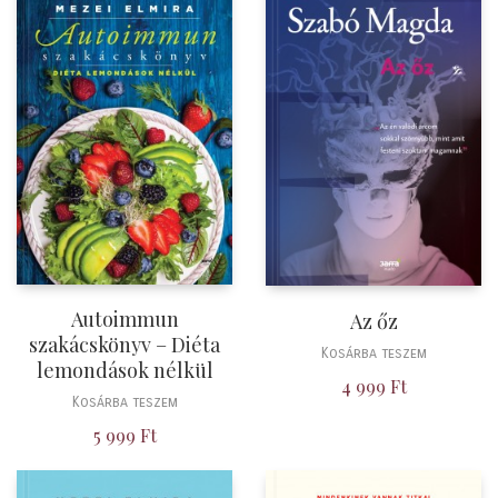
Autoimmun
Az őz
szakácskönyv – Diéta
Kosárba teszem
lemondások nélkül
4 999
Ft
Kosárba teszem
5 999
Ft