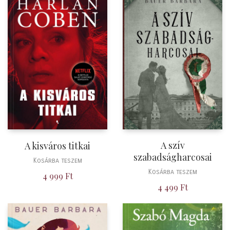
A szív
A kisváros titkai
szabadságharcosai
Kosárba teszem
Kosárba teszem
4 999
Ft
4 499
Ft