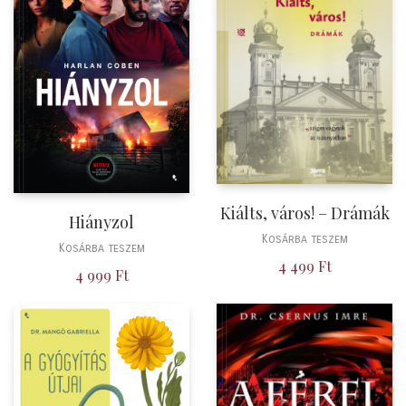
Kiálts, város! – Drámák
Hiányzol
Kosárba teszem
Kosárba teszem
4 499
Ft
4 999
Ft