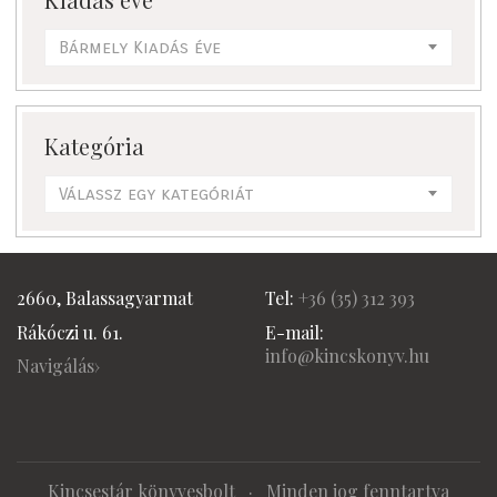
Bármely Kiadás éve
Kategória
Válassz egy kategóriát
2660, Balassagyarmat
Tel:
+36 (
35) 312 393
Rákóczi u. 61.
E-mail:
info@kincskonyv.hu
Navigálás›