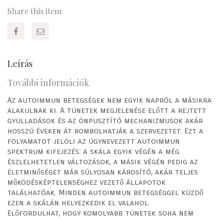
nélkül
Share this item:
mennyiség
Leírás
További információk
Az autoimmun betegségek nem egyik napról a másikra
alakulnak ki. A tünetek megjelenése előtt a rejtett
gyulladások és az önpusztító mechanizmusok akár
hosszú éveken át rombolhatják a szervezetet. Ezt a
folyamatot jelöli az úgynevezett autoimmun
spektrum kifejezés: a skála egyik végén a még
észlelhetetlen változások, a másik végén pedig az
életminőséget már súlyosan károsító, akár teljes
működésképtelenséghez vezető állapotok
találhatóak. Minden autoimmun betegséggel küzdő
ezen a skálán helyezkedik el valahol.
Előfordulhat, hogy komolyabb tünetek soha nem