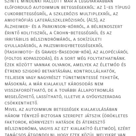
szinte mindenki hallott már a leggyakrabban
előforduló autoimmun betegségekről: az 1-es típusú
cukorbetegségről, a szklerózis multiplexről, az
amiotrófiás laterálszklerózisról (ALS), az
Alzheimer- és a Parkinson-kórról, a bélrendszert
érintő kolitiszről, a Crohn-betegségről és az
irritábilis bélszindrómáról, a sokízületi
gyulladásról, a pajzsmirigybetegségekről
(Hashimoto- és Graves-Basedow-kór), az alopéciáról
(foltos kopaszodás), és a sort még folytathatnánk.
Ezek között vannak olyanok, amelyek az életmód és
étrend szigorú betartásával kontrollálhatók,
teljesen vagy nagyrészt tünetmentessé tehetők,
másoknál a már kialakult károsodás nem
visszafordítható, de a további állapotromlás
megelőzhető, lassítható, illetve a gyógyszeradag
csökkenthető.
Mivel az autoimmun betegségek kialakulásában
három tényező biztosan szerepet játszik (örökletes
faktorok, környezeti hatások és áteresztő
bélszindróma, vagyis az ezt kialakító életmód), ezért
tanácsos átgondolni, hogy ezek közül melyikre van