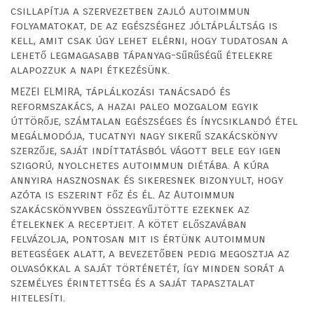
csillapítja a szervezetben zajló autoimmun
folyamatokat, de az egészséghez jóltápláltság is
kell, amit csak úgy lehet elérni, hogy tudatosan a
lehető legmagasabb tápanyag-sűrűségű ételekre
alapozzuk a napi étkezésünk.
MEZEI ELMIRA, táplálkozási tanácsadó és
reformszakács, a hazai paleo mozgalom egyik
úttörője, számtalan egészséges és ínycsiklandó étel
megálmodója, tucatnyi nagy sikerű szakácskönyv
szerzője, saját indíttatásból vágott bele egy igen
szigorú, nyolchetes autoimmun diétába. A kúra
annyira hasznosnak és sikeresnek bizonyult, hogy
azóta is eszerint főz és él. Az Autoimmun
szakácskönyvben összegyűjtötte ezeknek az
ételeknek a receptjeit. A kötet előszavában
felvázolja, pontosan mit is értünk autoimmun
betegségek alatt, a bevezetőben pedig megosztja az
olvasókkal a saját történetét, így minden sorát a
személyes érintettség és a saját tapasztalat
hitelesíti.