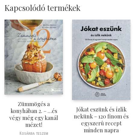
Kapcsolódó termékek
Zümmögés a
Jókat eszünk és ízlik
konyhában 2. – …és
nekünk – 120 finom és
végy még egy kanál
egyszerû recept
mézet!
minden napra
Kosárba teszem