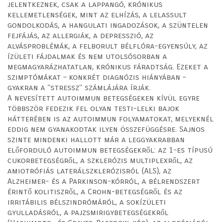
jelentkeznek, csak a lappangó, krónikus
kellemetlenségek, mint az elhízás, a lelassult
gondolkodás, a hangulati ingadozások, a szüntelen
fejfájás, az allergiák, a depresszió, az
alvásproblémák, a felborult bélflóra-egyensúly, az
ízületi fájdalmak és nem utolsósorban a
megmagyarázhatatlan, krónikus fáradtság. Ezeket a
szimptómákat – konkrét diagnózis hiányában –
gyakran a "stressz" számlájára írják.
A nevesített autoimmun betegségeken kívül egyre
többször fedezik fel olyan testi-lelki bajok
hátterében is az autoimmun folyamatokat, melyeknél
eddig nem gyanakodtak ilyen összefüggésre. Sajnos
szinte mindenki hallott már a leggyakrabban
előforduló autoimmun betegségekről: az 1-es típusú
cukorbetegségről, a szklerózis multiplexről, az
amiotrófiás laterálszklerózisról (ALS), az
Alzheimer- és a Parkinson-kórról, a bélrendszert
érintő kolitiszről, a Crohn-betegségről és az
irritábilis bélszindrómáról, a sokízületi
gyulladásról, a pajzsmirigybetegségekről