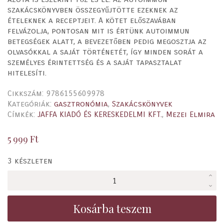
szakácskönyvben összegyűjtötte ezeknek az
ételeknek a receptjeit. A kötet előszavában
felvázolja, pontosan mit is értünk autoimmun
betegségek alatt, a bevezetőben pedig megosztja az
olvasókkal a saját történetét, így minden sorát a
személyes érintettség és a saját tapasztalat
hitelesíti.
Cikkszám:
9786155609978
Kategóriák:
gasztronómia
,
Szakácskönyvek
Címkék:
JAFFA KIADÓ ÉS KERESKEDELMI KFT.
,
Mezei Elmira
5 999
Ft
3 készleten
Autoimmun
szakácskönyv
-
Kosárba teszem
Diéta
lemondások