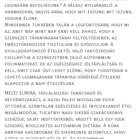
leginkább befolyásunk? A válasz nyilvánvaló: a
harmadikra, vagyis arra, hogy mit eszünk, mit iszunk,
hogyan élünk.
Mindennek tükrében talán a legfontosabb, hogy mi
az, amit nap mint nap enni kell ahhoz, hogy a
szervezet tápanyagraktárai feltöltődjenek, az
emésztőrendszer tisztuljon és gyógyuljon. A
gyulladásfokozó ételektől való tartózkodás
csillapítja a szervezetben zajló autoimmun
folyamatokat, de az egészséghez jóltápláltság is
kell, amit csak úgy lehet elérni, hogy tudatosan a
lehető legmagasabb tápanyag-sűrűségű ételekre
alapozzuk a napi étkezésünk.
MEZEI ELMIRA, táplálkozási tanácsadó és
reformszakács, a hazai paleo mozgalom egyik
úttörője, számtalan egészséges és ínycsiklandó étel
megálmodója, tucatnyi nagy sikerű szakácskönyv
szerzője, saját indíttatásból vágott bele egy igen
szigorú, nyolchetes autoimmun diétába. A kúra
annyira hasznosnak és sikeresnek bizonyult, hogy
azóta is eszerint főz és él. Az Autoimmun