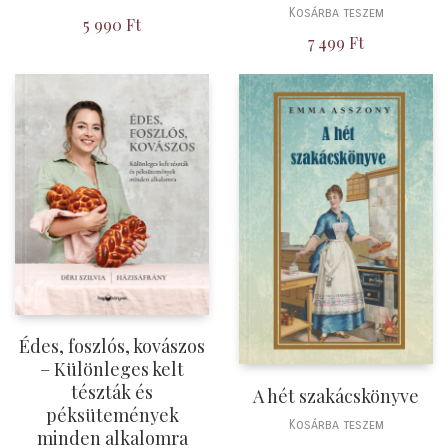
Kosárba teszem
5 990
Ft
7 499
Ft
Édes, foszlós, kovászos
– Különleges kelt
tészták és
A hét szakácskönyve
péksütemények
Kosárba teszem
minden alkalomra