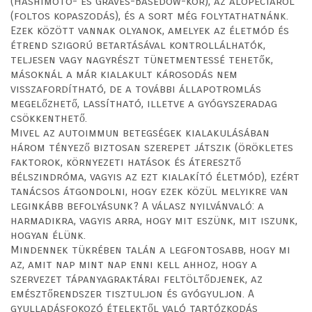
(Hashimoto- és Graves-Basedow-kór), az alopéciáról
(foltos kopaszodás), és a sort még folytathatnánk.
Ezek között vannak olyanok, amelyek az életmód és
étrend szigorú betartásával kontrollálhatók,
teljesen vagy nagyrészt tünetmentessé tehetők,
másoknál a már kialakult károsodás nem
visszafordítható, de a további állapotromlás
megelőzhető, lassítható, illetve a gyógyszeradag
csökkenthető.
Mivel az autoimmun betegségek kialakulásában
három tényező biztosan szerepet játszik (örökletes
faktorok, környezeti hatások és áteresztő
bélszindróma, vagyis az ezt kialakító életmód), ezért
tanácsos átgondolni, hogy ezek közül melyikre van
leginkább befolyásunk? A válasz nyilvánvaló: a
harmadikra, vagyis arra, hogy mit eszünk, mit iszunk,
hogyan élünk.
Mindennek tükrében talán a legfontosabb, hogy mi
az, amit nap mint nap enni kell ahhoz, hogy a
szervezet tápanyagraktárai feltöltődjenek, az
emésztőrendszer tisztuljon és gyógyuljon. A
gyulladásfokozó ételektől való tartózkodás