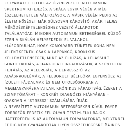
folyamatot jelöli az úgynevezett autoimmun
spektrum kifejezés: a skála egyik végén a még
észlelhetetlen változások, a másik végén pedig az
életminőséget már súlyosan károsító, akár teljes
működésképtelenséghez vezető állapotok
találhatóak. Minden autoimmun betegséggel küzdő
ezen a skálán helyezkedik el valahol.
Előfordulhat, hogy komolyabb tünetek soha nem
jelentkeznek, csak a lappangó, krónikus
kellemetlenségek, mint az elhízás, a lelassult
gondolkodás, a hangulati ingadozások, a szüntelen
fejfájás, az allergiák, a depresszió, az
alvásproblémák, a felborult bélflóra-egyensúly, az
ízületi fájdalmak és nem utolsósorban a
megmagyarázhatatlan, krónikus fáradtság. Ezeket a
szimptómákat – konkrét diagnózis hiányában –
gyakran a "stressz" számlájára írják.
A nevesített autoimmun betegségeken kívül egyre
többször fedezik fel olyan testi-lelki bajok
hátterében is az autoimmun folyamatokat, melyeknél
eddig nem gyanakodtak ilyen összefüggésre. Sajnos