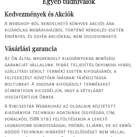
Egyéb tudnivalók
Kedvezmények és Akciók
A webshop-ból rendelhető könyvek akciós ára
kizárólag webáruházból történő rendelés esetén
érvényes, és egyéb akciókkal nem összevonható.
Vásárlási garancia
Az Ön által megrendelt kiadványokra minőségi
garanciát vállalunk. Hibás teljesítés (nyomdai hibás,
szállítási sérült termék) esetén kifogásáról a
felfedezést követően írásban tájékoztassa
boltunkat. A jogosan kifogásolt termékeket
díjmentesen kicseréljük, vagy a vételárat
visszatérítjük Önnek.
A Kincsestár Webáruház az oldalain közzétett
kiadványok technikai adatainak (egységár, cím,
vonalkód, ISBN stb.) feltöltésekor a lehető
legnagyobb gondossággal próbál eljárni, de az ebből
adódó technikai hibákért felelősséget nem vállal.