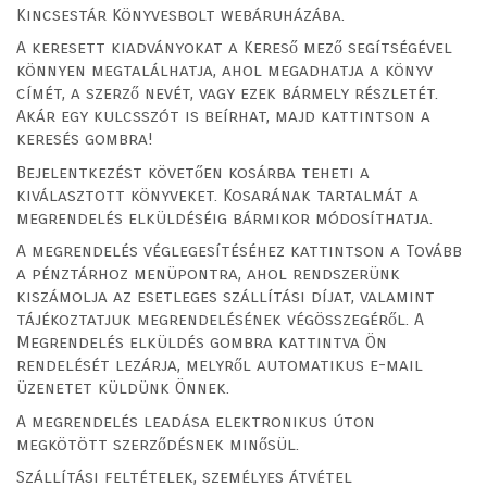
Kincsestár Könyvesbolt webáruházába.
A keresett kiadványokat a Kereső mező segítségével
könnyen megtalálhatja, ahol megadhatja a könyv
címét, a szerző nevét, vagy ezek bármely részletét.
Akár egy kulcsszót is beírhat, majd kattintson a
keresés gombra!
Bejelentkezést követően kosárba teheti a
kiválasztott könyveket. Kosarának tartalmát a
megrendelés elküldéséig bármikor módosíthatja.
A megrendelés véglegesítéséhez kattintson a Tovább
a pénztárhoz menüpontra, ahol rendszerünk
kiszámolja az esetleges szállítási díjat, valamint
tájékoztatjuk megrendelésének végösszegéről. A
Megrendelés elküldés gombra kattintva Ön
rendelését lezárja, melyről automatikus e-mail
üzenetet küldünk Önnek.
A megrendelés leadása elektronikus úton
megkötött szerződésnek minősül.
Szállítási feltételek, személyes átvétel