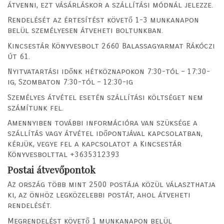
átvenni, ezt vásárláskor a szállítási módnál jelezze.
Rendelését az értesítést követő 1-3 munkanapon
belül személyesen átveheti boltunkban.
Kincsestár Könyvesbolt 2660 Balassagyarmat Rákóczi
út 61.
Nyitvatartási időnk hétköznapokon 7:30-tól – 17:30-
ig, Szombaton 7:30-tól – 12:30-ig
Személyes átvétel esetén szállítási költséget nem
számítunk fel.
Amennyiben további információra van szüksége a
szállítás vagy átvétel időpontjával kapcsolatban,
kérjük, vegye fel a kapcsolatot a Kincsestár
Könyvesbolttal +3635312393
Postai átvevőpontok
Az ország több mint 2500 postája közül választhatja
ki, az önhöz legközelebbi postát, ahol átveheti
rendelését.
Megrendelést követő 1 munkanapon belül