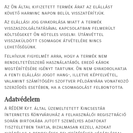
Az Ön által kifizetett termék árat az elállást
követő harminc napon belül visszatérítjük.
Az elállási jog gyakorlása miatt a termék
visszaszolgáltatásával kapcsolatban felmerült
költségeket Ön köteles viselni. Utánvéttel
visszaküldött csomagok átvételére nincs
lehetőségünk.
Felhívjuk figyelmét arra, hogy a termék nem
rendeltetésszerű használatából eredő károk
megtérítésére igényt tartunk. Ön nem gyakorolhatja
a fenti elállási jogot hang-, illetve képfelvétel,
valamint számítógépi szoftver példányára vonatkozó
szerződés esetében, ha a csomagolást felbontotta.
Adatvédelem
A RÉDEM Kft. által üzemeltetett Kincsestár
Internetes Könyváruház a felhasználói regisztráció
során birtokába jutott személyes adatokat
tiszteletben tartja, bizalmasan kezeli, azokat