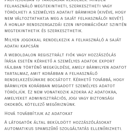
felhasználó megtekintheti, szerkesztheti vagy
törölheti a személyes adatait bármikor (kivéve, hogy
nem változtathatja meg a saját felhasználói nevét).
A honlap rendszergazdái ezen információkat szintén
megtekinthetik és szerkeszthetik.
Milyen jogokkal rendelkezik a felhasználó a saját
adatai kapcsán
A weboldalon regisztrált fiók vagy hozzászólás
írása esetén kérhető a személyes adatok export
fájlban történő megküldése, amely bármilyen adatot
tartalmaz, amit korábban a felhasználó
rendelkezésünkre bocsátott. Kérhető továbbá, hogy
bármilyen korábban megadott személyes adatot
töröljük. Ez nem vonatkozik azokra az adatokra,
amelyeket adminisztrációs, jogi vagy biztonsági
okokból kötelező megőriznünk.
Hová továbbítjuk az adatokat
A látogatók által beküldött hozzászólásokat
automatikus spamszűrő szolgáltatás ellenőrizheti.