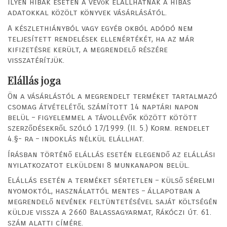
Ilyen hibák esetén a vevők elállhatnak a hibás
adatokkal közölt könyvek vásárlásától.
A készlethiányból vagy egyéb okból adódó nem
teljesített rendelések ellenértékét, ha az már
kifizetésre került, a megrendelő részére
visszatérítjük.
Elállás joga
Ön a vásárlástól a megrendelt terméket tartalmazó
csomag átvételétől számított 14 naptári napon
belül – figyelemmel a távollévők között kötött
szerződésekről szóló 17/1999. (II. 5.) Korm. rendelet
4.§- ra – indoklás nélkül elállhat.
Írásban történő elállás esetén elegendő az elállási
nyilatkozatot elküldeni 8 munkanapon belül.
Elállás esetén a terméket sértetlen – külső sérelmi
nyomoktól, használattól mentes – állapotban a
megrendelő nevének feltüntetésével saját költségén
küldje vissza a 2660 Balassagyarmat, Rákóczi út. 61.
szám alatti címére.