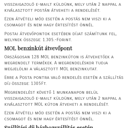
visszaigazoló e-mailt küldünk, mely után 2 nappal a
kiválasztott postán átveheti a rendelését.
Ezen átvételi mód esetén a postás nem viszi ki a
csomagot és nem hagy értesítést önnél.
Postai átvevőpontok esetében díjat számítunk fel,
melynek összege: 1.305.-Forint.
MOL benzinkút átvevőpont
Országosan 128 MOL benzinkúton is átvehetőek a
megrendelt termékek. A megrendeléskor tudja
megjelölni a választott MOL benzinkutat.
Erre a Posta pontra való rendelés esetén a szállítás
díj összege: 1305Ft.
Megrendelést követő 1 munkanapon belül
visszaigazoló e-mailt küldünk, mely után 2 nappal a
kiválasztott MOL kúton átveheti a rendelését.
Ezen átvételi mód esetén a postás nem viszi ki a
csomagot és nem hagy értesítést önnél.
Szállítási díj házhozszállítás esetén