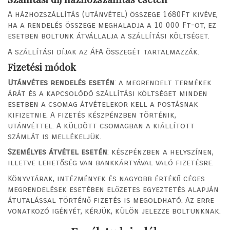
A házhozszállítás (utánvétel) összege 1680Ft kivéve,
ha a rendelés összege meghaladja a 10 000 Ft-ot, ez
esetben boltunk átvállalja a szállítási költséget.
A szállítási díjak az ÁFA összegét tartalmazzák.
Fizetési módok
Utánvétes rendelés esetén
: a megrendelt termékek
árát és a kapcsolódó szállítási költséget minden
esetben a csomag átvételekor kell a postásnak
kifizetnie. A fizetés készpénzben történik,
utánvéttel. A küldött csomagban a kiállított
számlát is mellékeljük.
Személyes átvétel esetén
: készpénzben a helyszínen,
illetve lehetőség van bankkártyával való fizetésre.
Könyvtárak, intézmények és nagyobb értékű céges
megrendelések esetében előzetes egyeztetés alapján
átutalással történő fizetés is megoldható. Az erre
vonatkozó igényét, kérjük, külön jelezze boltunknak.