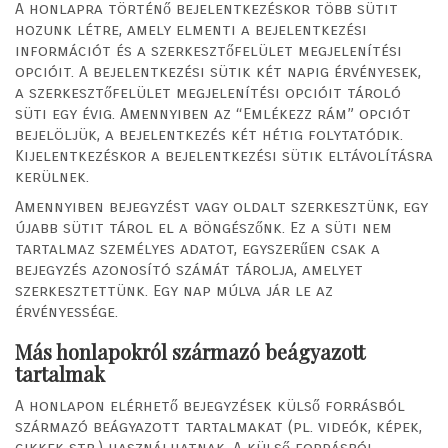
A honlapra történő bejelentkezéskor több sütit
hozunk létre, amely elmenti a bejelentkezési
információt és a szerkesztőfelület megjelenítési
opcióit. A bejelentkezési sütik két napig érvényesek,
a szerkesztőfelület megjelenítési opcióit tároló
süti egy évig. Amennyiben az “Emlékezz rám” opciót
bejelöljük, a bejelentkezés két hétig folytatódik.
Kijelentkezéskor a bejelentkezési sütik eltávolításra
kerülnek.
Amennyiben bejegyzést vagy oldalt szerkesztünk, egy
újabb sütit tárol el a böngészőnk. Ez a süti nem
tartalmaz személyes adatot, egyszerűen csak a
bejegyzés azonosító számát tárolja, amelyet
szerkesztettünk. Egy nap múlva jár le az
érvényessége.
Más honlapokról származó beágyazott
tartalmak
A honlapon elérhető bejegyzések külső forrásból
származó beágyazott tartalmakat (pl. videók, képek,
cikkek stb.) használhatnak. A külső forrásból