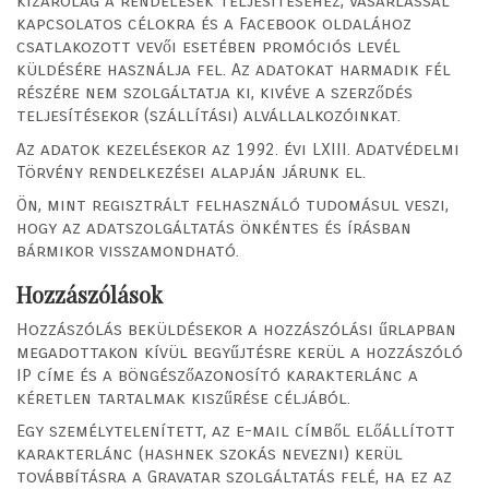
kizárólag a rendelések teljesítéséhez, vásárlással
kapcsolatos célokra és a Facebook oldalához
csatlakozott vevői esetében promóciós levél
küldésére használja fel. Az adatokat harmadik fél
részére nem szolgáltatja ki, kivéve a szerződés
teljesítésekor (szállítási) alvállalkozóinkat.
Az adatok kezelésekor az 1992. évi LXIII. Adatvédelmi
Törvény rendelkezései alapján járunk el.
Ön, mint regisztrált felhasználó tudomásul veszi,
hogy az adatszolgáltatás önkéntes és írásban
bármikor visszamondható.
Hozzászólások
Hozzászólás beküldésekor a hozzászólási űrlapban
megadottakon kívül begyűjtésre kerül a hozzászóló
IP címe és a böngészőazonosító karakterlánc a
kéretlen tartalmak kiszűrése céljából.
Egy személytelenített, az e-mail címből előállított
karakterlánc (hashnek szokás nevezni) kerül
továbbításra a Gravatar szolgáltatás felé, ha ez az