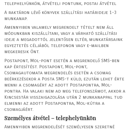
telephelyünkön, átvételi pontunk, postai átvétel
A raktáron lévő könyvek szállítási határideje 1-3
munkanap.
Amennyiben valamely megrendelt tételt nem áll
módunkban kiszállítani, vagy a várható szállítási
ideje a megadottól jelentősen eltér, munkatársaink
egyeztetés céljából telefonon vagy e-mailben
megkeresik Önt.
Postapont, Mol-pont esetén a megrendelő SMS-ben
kap értesítést. Postapont, Mol-pont,
Csomagautomata megrendelés esetén a csomag
beérkezésekor a Posta SMS-t küld, ezután lehet érte
menni a csomagért az adott Postapontra, Mol-
pontra. Ha valaki nem ad meg telefonszámot, akkor a
Kincsestár visszaigazolása után 2 munkanappal tud
elmenni az adott Postapontra, Mol-kútra a
csomagjáért.
Személyes átvétel – telephelyünkön
Amennyiben megrendelését személyesen szeretné