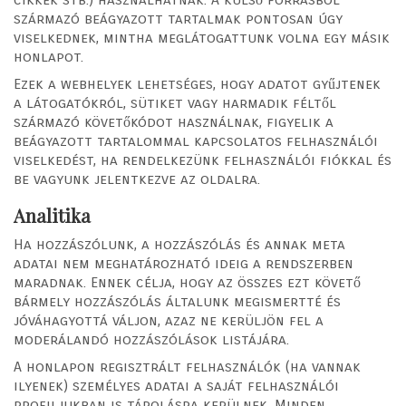
származó beágyazott tartalmak pontosan úgy
viselkednek, mintha meglátogattunk volna egy másik
honlapot.
Ezek a webhelyek lehetséges, hogy adatot gyűjtenek
a látogatókról, sütiket vagy harmadik féltől
származó követőkódot használnak, figyelik a
beágyazott tartalommal kapcsolatos felhasználói
viselkedést, ha rendelkezünk felhasználói fiókkal és
be vagyunk jelentkezve az oldalra.
Analitika
Ha hozzászólunk, a hozzászólás és annak meta
adatai nem meghatározható ideig a rendszerben
maradnak. Ennek célja, hogy az összes ezt követő
bármely hozzászólás általunk megismertté és
jóváhagyottá váljon, azaz ne kerüljön fel a
moderálandó hozzászólások listájára.
A honlapon regisztrált felhasználók (ha vannak
ilyenek) személyes adatai a saját felhasználói
profiljukban is tárolásra kerülnek. Minden