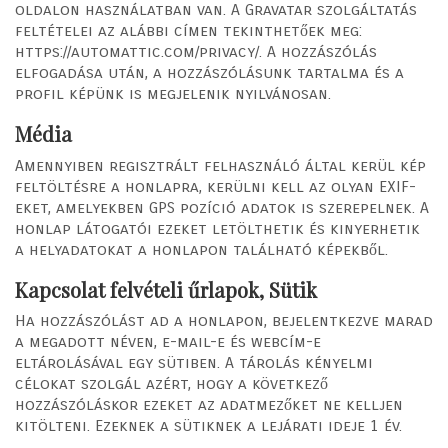
oldalon használatban van. A Gravatar szolgáltatás
feltételei az alábbi címen tekinthetőek meg:
https://automattic.com/privacy/. A hozzászólás
elfogadása után, a hozzászólásunk tartalma és a
profil képünk is megjelenik nyilvánosan.
Média
Amennyiben regisztrált felhasználó által kerül kép
feltöltésre a honlapra, kerülni kell az olyan EXIF-
eket, amelyekben GPS pozíció adatok is szerepelnek. A
honlap látogatói ezeket letölthetik és kinyerhetik
a helyadatokat a honlapon található képekből.
Kapcsolat felvételi űrlapok, Sütik
Ha hozzászólást ad a honlapon, bejelentkezve marad
a megadott néven, e-mail-e és webcím-e
eltárolásával egy sütiben. A tárolás kényelmi
célokat szolgál azért, hogy a következő
hozzászóláskor ezeket az adatmezőket ne kelljen
kitölteni. Ezeknek a sütiknek a lejárati ideje 1 év.