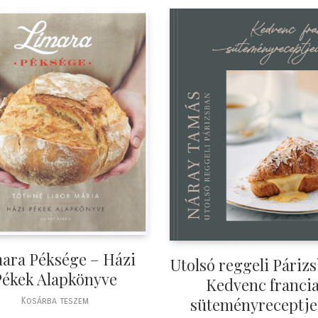
ara Péksége – Házi
Utolsó reggeli Páriz
Pékek Alapkönyve
Kedvenc franci
süteményreceptj
Kosárba teszem