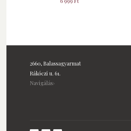
6 999
Ft
2660, Balassagyarmat
Rákóczi u. 61.
Navigálás›