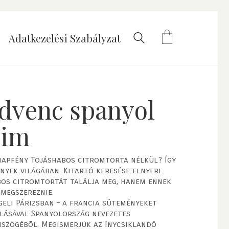
Adatkezelési Szabályzat
edvenc spanyol
eim
 napfény Tojáshabos citromtorta nélkül? Így
yek világában. Kitartó keresése elnyeri
bos citromtortát találja meg, hanem ennek
 megszereznie.
eli Párizsban – a francia süteményeket
olásával Spanyolország nevezetes
mszögébõl. Megismerjük az ínycsiklandó