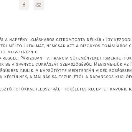
mennyiség
és a napfény Tojáshabos citromtorta nélkül? Így kezdõd
yeri méltó jutalmát, nemcsak azt a bizonyos tojáshabos 
rül megszereznie.
 reggeli Párizsban – a francia süteményeket ismerhettük
uk be a spanyol cukrászat szemszögébõl. Megismerjük az
ségükben rejlik. A napsütötte mediterrán vidék bõségesen
k készülnek, a Málnás sajtszuflétól a Narancsos kuglóf
jesztõ fotókkal illusztrált tökéletes receptet kapunk, r