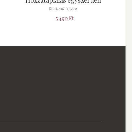
Kosárba teszem
5 490
Ft