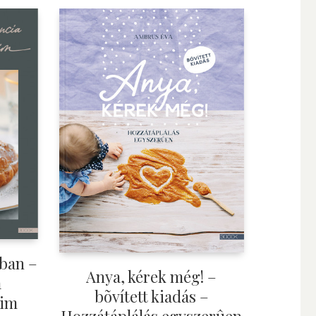
sban –
Anya, kérek még! –
a
bõvített kiadás –
eim
Hozzátáplálás egyszerûen