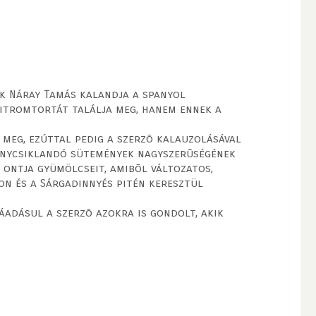
ik Náray Tamás kalandja a spanyol
citromtortát találja meg, hanem ennek a
 meg, ezúttal pedig a szerzõ kalauzolásával
 ínycsiklandó sütemények nagyszerûségének
 ontja gyümölcseit, amibõl változatos,
on és a Sárgadinnyés pitén keresztül
áadásul a szerzõ azokra is gondolt, akik