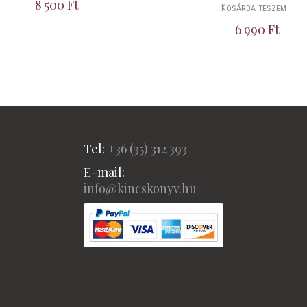
8 500
Ft
Kosárba teszem
6 990
Ft
Tel:
+36 (
35) 312 393
E-mail:
info@kincskonyv.hu