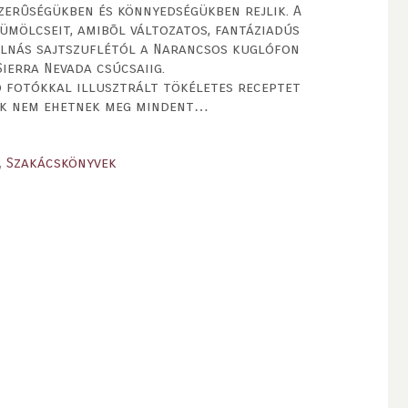
zerûségükben és könnyedségükben rejlik. A
ümölcseit, amibõl változatos, fantáziadús
álnás sajtszuflétól a Narancsos kuglófon
ierra Nevada csúcsaiig.
õ fotókkal illusztrált tökéletes receptet
kik nem ehetnek meg mindent…
,
Szakácskönyvek