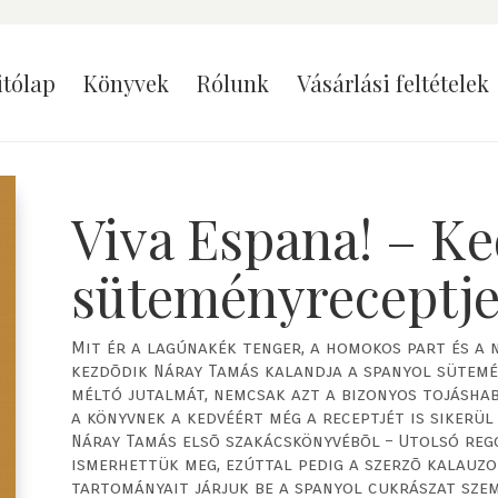
itólap
Könyvek
Rólunk
Vásárlási feltételek
Viva Espana! – K
süteményreceptj
Mit ér a lagúnakék tenger, a homokos part és a
kezdõdik Náray Tamás kalandja a spanyol sütemén
méltó jutalmát, nemcsak azt a bizonyos tojásha
a könyvnek a kedvéért még a receptjét is sikerül
Náray Tamás elsõ szakácskönyvébõl – Utolsó regg
ismerhettük meg, ezúttal pedig a szerzõ kalauz
tartományait járjuk be a spanyol cukrászat sze