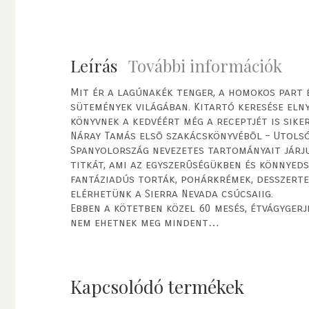
Leírás
További információk
Mit ér a lagúnakék tenger, a homokos part 
sütemények világában. Kitartó keresése eln
könyvnek a kedvéért még a receptjét is sike
Náray Tamás elsõ szakácskönyvébõl – Utolsó
Spanyolország nevezetes tartományait járj
titkát, ami az egyszerûségükben és könnyed
fantáziadús torták, pohárkrémek, desszerte
elérhetünk a Sierra Nevada csúcsaiig.
Ebben a kötetben közel 60 mesés, étvágyger
nem ehetnek meg mindent…
Kapcsolódó termékek