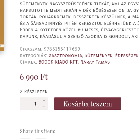
sütemények nagyszerûségének titkát, ami az egys
napsütötte mediterrán vidék bõségesen ontja gy
torták, pohárkrémek, desszertek készülnek, a M
és a Sárgadinnyés pitén keresztül elérhetünk a S
Ebben a kötetben közel 60 mesés, étvágygerjeszt
kapunk, ráadásul a szerzõ azokra is gondolt, a
Cikkszám:
9786155417689
Kategóriák:
gasztronómia
,
Sütemények, édességek
Címkék:
BOOOK KIADÓ KFT
,
Náray Tamás
6 990
Ft
2 készleten
Viva
Kosárba teszem
Espana!
-
Kedvenc
spanyol
Share this item:
süteményreceptjeim