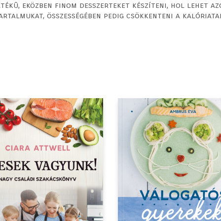
ékû, eközben finom desszerteket készíteni, hol lehet az
artalmukat, összességében pedig csökkenteni a kalóriata