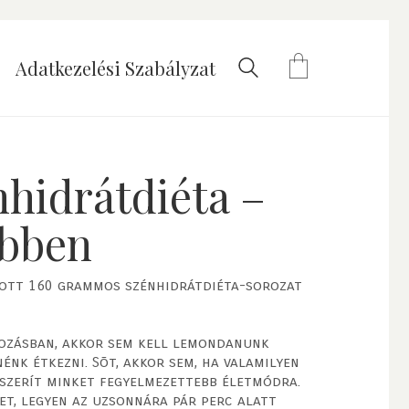
Adatkezelési Szabályzat
hidrátdiéta –
ebben
dott 160 grammos szénhidrátdiéta-sorozat
kozásban, akkor sem kell lemondanunk
nk étkezni. Sõt, akkor sem, ha valamilyen
szerít minket fegyelmezettebb életmódra.
t, legyen az uzsonnára pár perc alatt