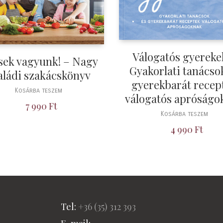
Válogatós gyereke
sek vagyunk! – Nagy
Gyakorlati tanácso
aládi szakácskönyv
gyerekbarát recep
Kosárba teszem
válogatós apróságo
7 990
Ft
Kosárba teszem
4 990
Ft
Tel:
+36 (
35) 312 393