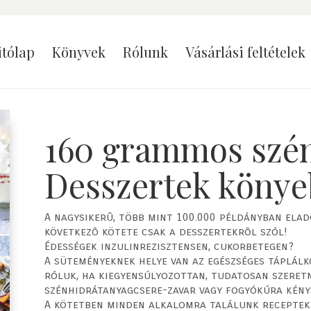
itólap
Könyvek
Rólunk
Vásárlási feltételek
160 grammos szén
Desszertek köny
A nagysikerû, több mint 100.000 példányban ela
következõ kötete csak a desszertekrõl szól!
Édességek inzulinrezisztensen, cukorbetegen?
A süteményeknek helye van az egészséges táplál
róluk, ha kiegyensúlyozottan, tudatosan szeretné
szénhidrátanyagcsere-zavar vagy fogyókúra kény
A kötetben minden alkalomra találunk recepteke