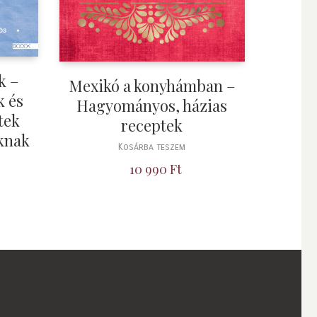
k –
Mexikó a konyhámban –
k és
Hagyományos, házias
tek
receptek
knak
Kosárba teszem
10 990
Ft