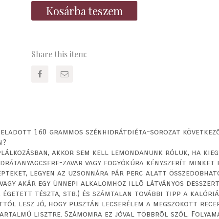
Kosárba teszem
Share this item:
 eladott 160 grammos szénhidrátdiéta-sorozat következõ
n?
áplálkozásban, akkor sem kell lemondanunk róluk, ha kie
nhidrátanyagcsere-zavar vagy fogyókúra kényszerít minket
pteket, legyen az uzsonnára pár perc alatt összedobhat
c vagy akár egy ünnepi alkalomhoz illõ látványos desszer
a, égetett tészta, stb.) és számtalan további tipp a kalóri
attól lesz jó, hogy pusztán lecserélem a megszokott rec
artalmú lisztre. Számomra ez jóval többrõl szól. Folya