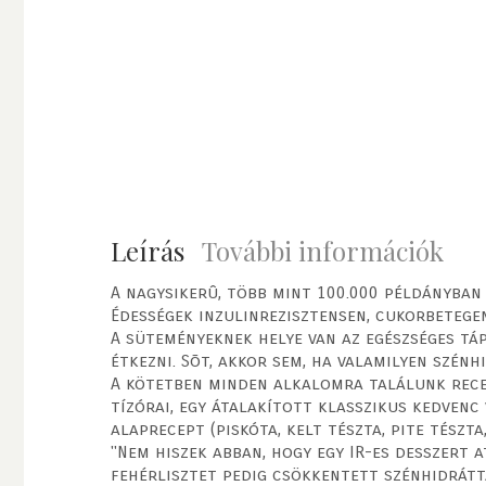
Leírás
További információk
A nagysikerû, több mint 100.000 példányban
Édességek inzulinrezisztensen, cukorbetege
A süteményeknek helye van az egészséges t
étkezni. Sõt, akkor sem, ha valamilyen szé
A kötetben minden alkalomra találunk rece
tízórai, egy átalakított klasszikus kedven
alaprecept (piskóta, kelt tészta, pite tészt
"Nem hiszek abban, hogy egy IR-es desszert 
fehérlisztet pedig csökkentett szénhidrátt