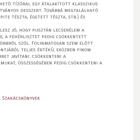
etõ tízórai, egy átalakított klasszikus
átványos desszert. Továbbá megtalálható
pite tészta, égetett tészta, stb.) és
 lesz jó, hogy pusztán lecserélem a
, a fehérlisztet pedig csökkentett
többrõl szól. Folyamatosan szem elõtt
ntjából teljes értékû, eközben finom
bet javítani: csökkenteni a
lmukat, összességében pedig csökkenteni a
,
Szakácskönyvek