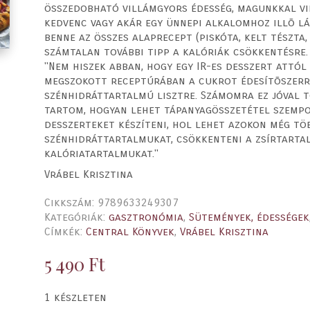
összedobható villámgyors édesség, magunkkal vih
kedvenc vagy akár egy ünnepi alkalomhoz illõ l
benne az összes alaprecept (piskóta, kelt tészta, 
számtalan további tipp a kalóriák csökkentésre.
"Nem hiszek abban, hogy egy IR-es desszert attól
megszokott receptúrában a cukrot édesítõszerre
szénhidráttartalmú lisztre. Számomra ez jóval 
tartom, hogyan lehet tápanyagösszetétel szempo
desszerteket készíteni, hol lehet azokon még töb
szénhidráttartalmukat, csökkenteni a zsírtarta
kalóriatartalmukat."
Vrábel Krisztina
Cikkszám:
9789633249307
Kategóriák:
gasztronómia
,
Sütemények, édességek
Címkék:
Central Könyvek
,
Vrábel Krisztina
5 490
Ft
1 készleten