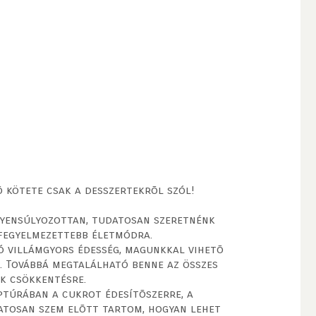
 kötete csak a desszertekrõl szól!
gyensúlyozottan, tudatosan szeretnénk
 fegyelmezettebb életmódra.
ó villámgyors édesség, magunkkal vihetõ
t. Továbbá megtalálható benne az összes
ák csökkentésre.
eptúrában a cukrot édesítõszerre, a
matosan szem elõtt tartom, hogyan lehet