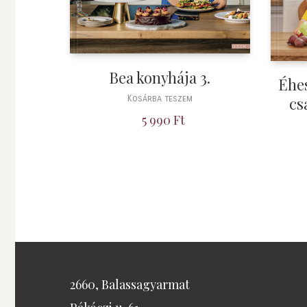
Bea konyhája 3.
Éhe
Kosárba teszem
cs
5 990
Ft
2660, Balassagyarmat