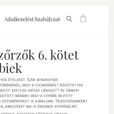
Adatkezelési Szabályzat
zőrzők 6. kötet
bbiek
os ételeket. Ezek mindegyike
pónénáról, vagy a cicvaráról? Készítettek
ecet, esetleg grízes lángost? Az ünnepi
sütött bárány, vagy a cipóba rejtett
s süteményeket is ajánlunk. Tájegységenként
k, amelyeket ma is érdemes kipróbálni!
a konyha, süssenek-főzzenek ünnepi