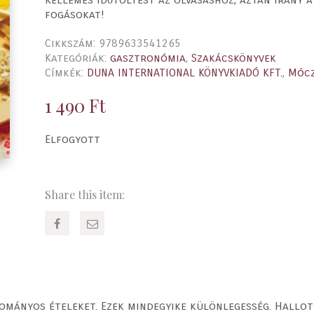
fogásokat!
Cikkszám:
9789633541265
Kategóriák:
gasztronómia
,
Szakácskönyvek
Címkék:
DUNA INTERNATIONAL KÖNYVKIADÓ KFT.
,
Mócz
1 490
Ft
Elfogyott
Share this item:
mányos ételeket. Ezek mindegyike különlegesség. Hallott