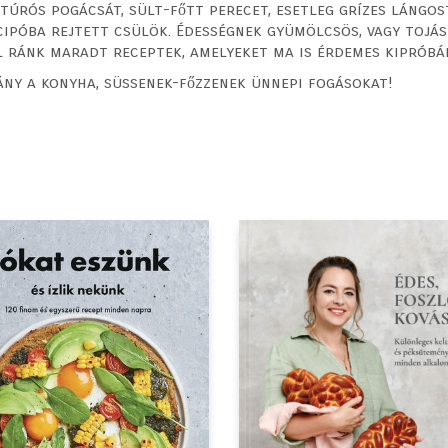
túrós pogácsát, sült-főtt perecet, esetleg grízes lángo
cipóba rejtett csülök. Édességnek gyümölcsös, vagy tojá
l ránk maradt receptek, amelyeket ma is érdemes kipróbá
ány a konyha, süssenek-főzzenek ünnepi fogásokat!