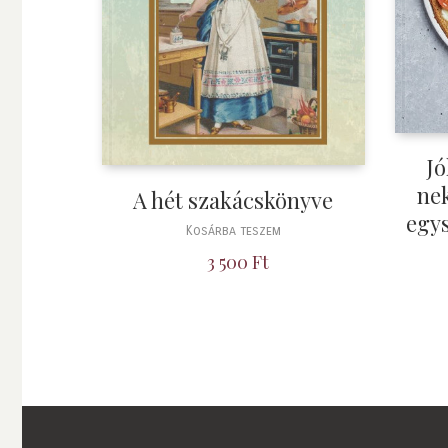
Jó
nek
A hét szakácskönyve
egy
Kosárba teszem
3 500
Ft