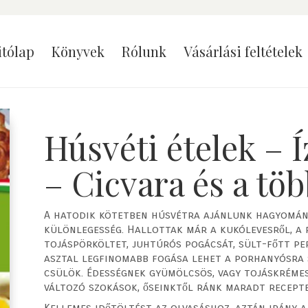
itólap
Könyvek
Rólunk
Vásárlási feltételek
Húsvéti ételek – Í
– Cicvara és a tö
A hatodik kötetben húsvétra ajánlunk hagyomány
különlegesség. Hallottak már a kukólevesről, a 
tojáspörköltet, juhtúrós pogácsát, sült-főtt per
asztal legfinomabb fogása lehet a porhanyósra 
csülök. Édességnek gyümölcsös, vagy tojáskréme
változó szokások, őseinktől ránk maradt recepte
Kellemes időtöltést az olvasáshoz, aztán irány 