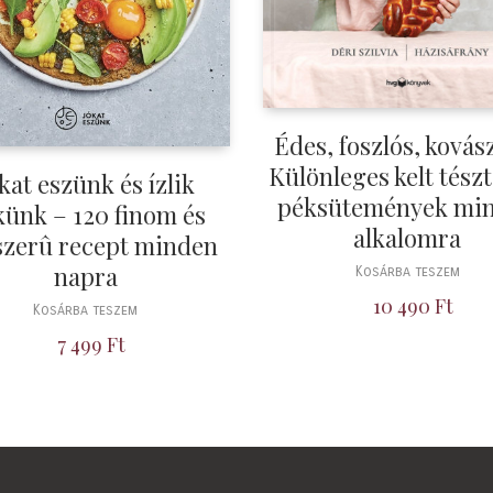
Édes, foszlós, kovás
Különleges kelt tészt
kat eszünk és ízlik
péksütemények mi
ünk – 120 finom és
alkalomra
szerû recept minden
napra
Kosárba teszem
10 490
Ft
Kosárba teszem
7 499
Ft