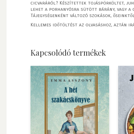
cicvaráról? Készítettek tojáspörköltet, juh
lehet a porhanyósra sütött bárány, vagy a 
Tájegységenként változó szokások, őseinktő
Kellemes időtöltést az olvasáshoz, aztán ir
Kapcsolódó termékek