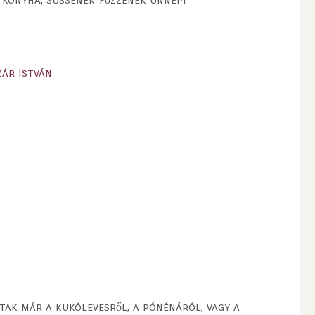
ár István
ak már a kukólevesről, a pónénáról, vagy a