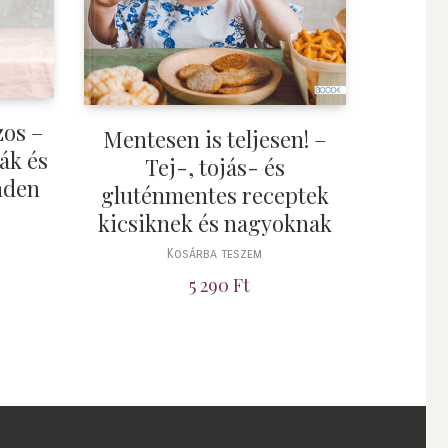
zos –
Mentesen is teljesen! –
ák és
Tej-, tojás- és
nden
gluténmentes receptek
kicsiknek és nagyoknak
Kosárba teszem
5 290
Ft