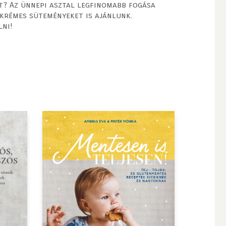
st? Az ünnepi asztal legfinomabb fogása
skrémes süteményeket is ajánlunk.
lni!