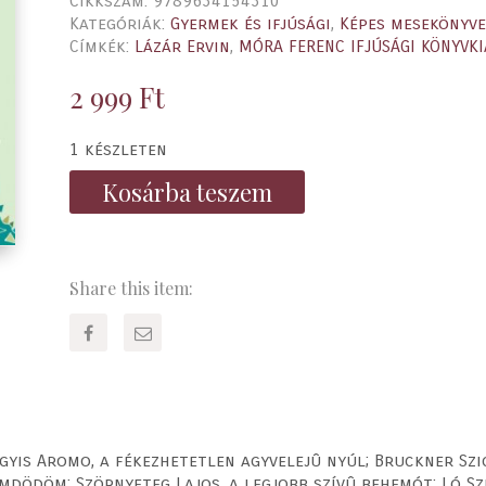
Cikkszám:
9789634154310
Kategóriák:
Gyermek és ifjúsági
,
Képes mesekönyv
Címkék:
Lázár Ervin
,
MÓRA FERENC IFJÚSÁGI KÖNYVK
2 999
Ft
1 készleten
Kosárba teszem
Share this item:
gyis Aromo, a fékezhetetlen agyvelejû nyúl; Bruckner Szi
ödöm; Szörnyeteg Lajos, a legjobb szívû behemót; Ló Szer