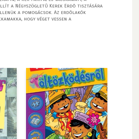
llít a Négyszögletû Kerek Erdõ tisztására
ellenük a pomogácsok. Az erdõlakók
kkamakka, hogy véget vessen a