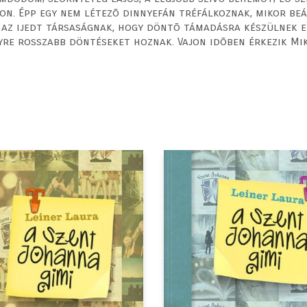
on. Épp egy nem létezõ dinnyefán tréfálkoznak, mikor beá
a az ijedt társaságnak, hogy döntõ támadásra készülnek 
re rosszabb döntéseket hoznak. Vajon idõben érkezik Mi