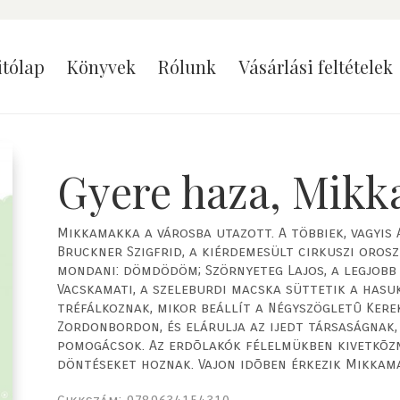
itólap
Könyvek
Rólunk
Vásárlási feltételek
Gyere haza, Mikk
Mikkamakka a városba utazott. A többiek, vagyis 
Bruckner Szigfrid, a kiérdemesült cirkuszi oros
mondani: dömdödöm; Szörnyeteg Lajos, a legjobb s
Vacskamati, a szeleburdi macska süttetik a hasu
tréfálkoznak, mikor beállít a Négyszögletû Kere
Zordonbordon, és elárulja az ijedt társaságnak
pomogácsok. Az erdõlakók félelmükben kivetkõz
döntéseket hoznak. Vajon idõben érkezik Mikkama