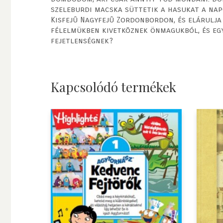
szeleburdi macska süttetik a hasukat a nap
Kisfejû Nagyfejû Zordonbordon, és elárulj
félelmükben kivetkõznek önmagukból, és egy
fejetlenségnek?
Kapcsolódó termékek