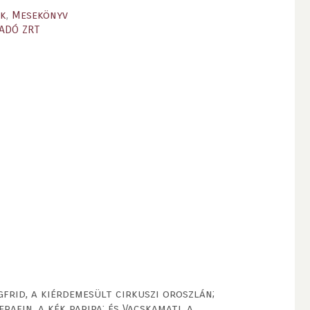
ek
,
Mesekönyv
IADÓ ZRT
gfrid, a kiérdemesült cirkuszi oroszlán;
afin, a kék paripa; és Vacskamati, a