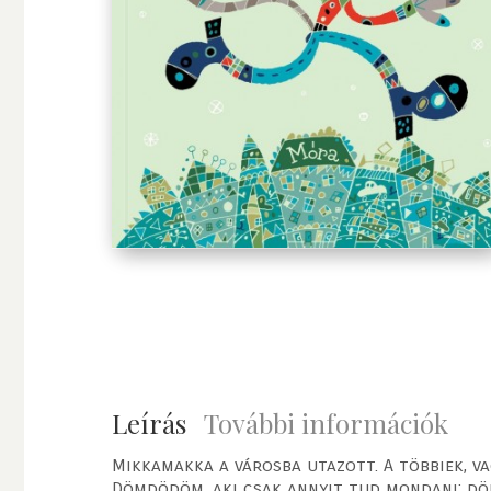
Leírás
További információk
Mikkamakka a városba utazott. A többiek, va
Dömdödöm, aki csak annyit tud mondani: dömd