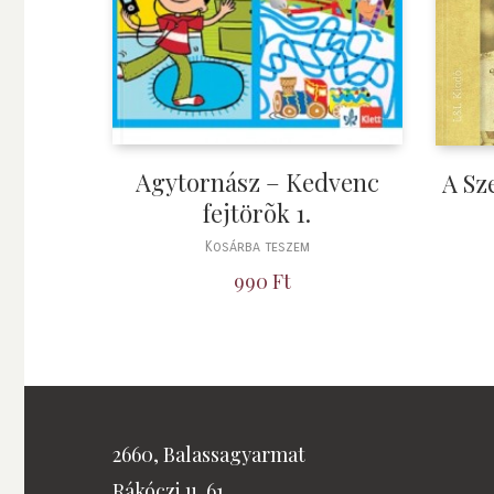
Agytornász – Kedvenc
A Sz
fejtörõk 1.
Kosárba teszem
990
Ft
2660, Balassagyarmat
Rákóczi u. 61.