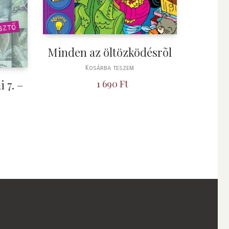
Minden az öltözködésrõl
Kosárba teszem
 7. –
1 690
Ft