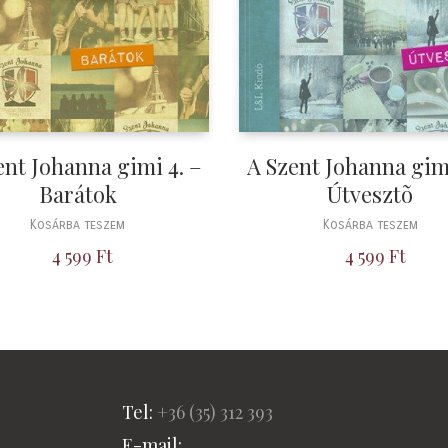
ent Johanna gimi 4. –
A Szent Johanna gimi
Barátok
Útvesztõ
Kosárba teszem
Kosárba teszem
4 599
Ft
4 599
Ft
Tel:
+36 (
35) 312 393
E-mail: