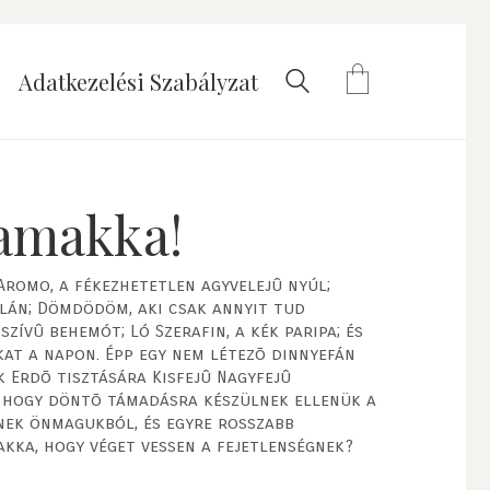
Adatkezelési Szabályzat
amakka!
Aromo, a fékezhetetlen agyvelejû nyúl;
zlán; Dömdödöm, aki csak annyit tud
zívû behemót; Ló Szerafin, a kék paripa; és
kat a napon. Épp egy nem létezõ dinnyefán
k Erdõ tisztására Kisfejû Nagyfejû
, hogy döntõ támadásra készülnek ellenük a
nek önmagukból, és egyre rosszabb
kka, hogy véget vessen a fejetlenségnek?