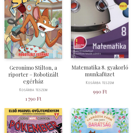
Matematika 8. gyakorló
Geronimo Stilton, a
munkafüzet
riporter – Robotizált
egérház
Kosárba teszem
Kosárba teszem
990
Ft
1 790
Ft