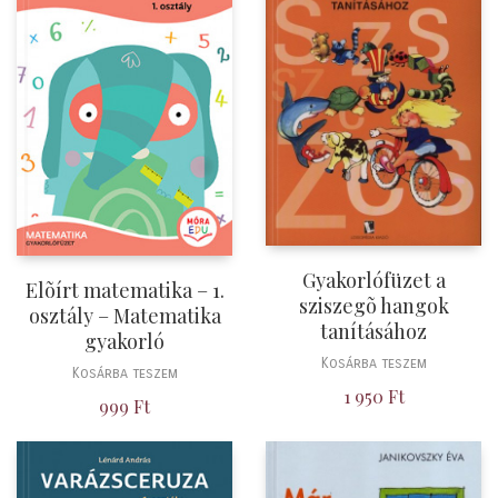
Gyakorlófüzet a
Elõírt matematika – 1.
sziszegõ hangok
osztály – Matematika
tanításához
gyakorló
Kosárba teszem
Kosárba teszem
1 950
Ft
999
Ft