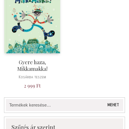
Gyere haza,
Mikkamakka!
Kosárba teszem
2 999
Ft
Keresés
MEHET
a
következőre:
Szűrés ár szerint