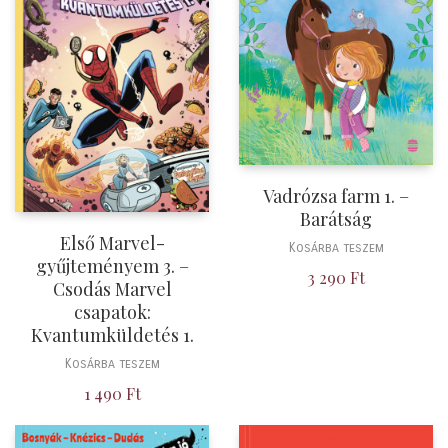
Vadrózsa farm 1. –
Barátság
Első Marvel-
Kosárba teszem
gyűjteményem 3. –
3 290
Ft
Csodás Marvel
csapatok:
Kvantumküldetés 1.
Kosárba teszem
1 490
Ft