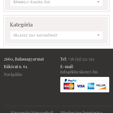
Bármely Kiadás éve
Kategória
Válassz egy kategóriát
2660, Balassagyarmat
Tel:
+36 (
35) 312 393
Rákóczi u. 61.
E-mail:
info@kincskonyv.hu
Navigálás›
Kincsestár könyvesbolt
· Minden jog fenntartva