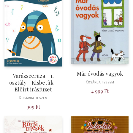
Már óvodás vagyok
Varázsceruza – 1.
osztály – Kisbetûk –
Kosárba teszem
Elõírt írásfüzet
4 999
Ft
Kosárba teszem
999
Ft