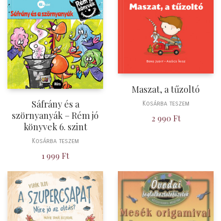
Maszat, a tűzoltó
Sáfrány és a
Kosárba teszem
szörnyanyák – Rém jó
2 990
Ft
könyvek 6. szint
Kosárba teszem
1 999
Ft