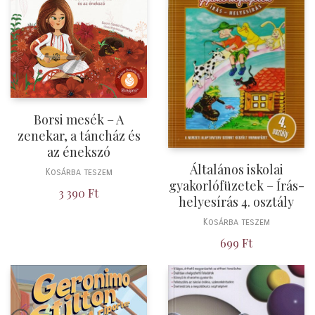
Borsi mesék – A
zenekar, a táncház és
az énekszó
Általános iskolai
Kosárba teszem
gyakorlófüzetek – Írás-
3 390
Ft
helyesírás 4. osztály
Kosárba teszem
699
Ft