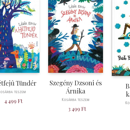
Szegény Dzsoni és
tfejû Tündér
B
Árnika
k
Kosárba teszem
4 499
Ft
Kosárba teszem
Ko
3 499
Ft