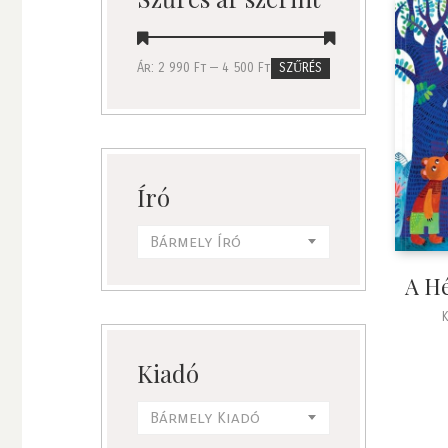
Ár:
2 990 Ft
—
4 500 Ft
SZŰRÉS
Író
Bármely Író
A Hé
Kiadó
Bármely Kiadó