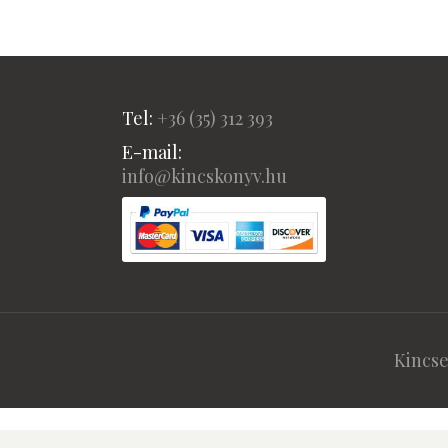
Tel:
+36 (
35) 312 393
E-mail:
info@kincskonyv.hu
Kincse