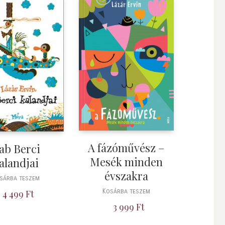
A fázóművész –
ab Berci
Mesék minden
alandjai
évszakra
sárba teszem
Kosárba teszem
4 499
Ft
3 999
Ft