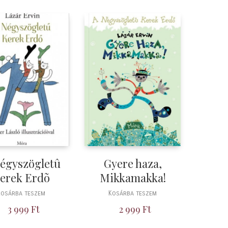
égyszögletû
Gyere haza,
erek Erdõ
Mikkamakka!
Kosárba teszem
Kosárba teszem
3 999
Ft
2 999
Ft