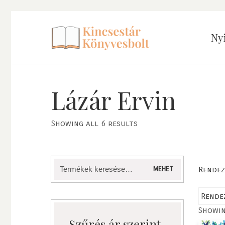
Ny
Lázár Ervin
Showing all 6 results
Keresés
Rendez
MEHET
a
következőre:
Showin
Szűrés ár szerint