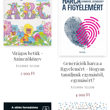
Virágos betûk –
Színezõkönyv
Generációk harca a
Kosárba teszem
figyelemért – Hogyan
2 999
Ft
tanuljunk egymástól,
egymásért?
Kosárba teszem
4 999
Ft