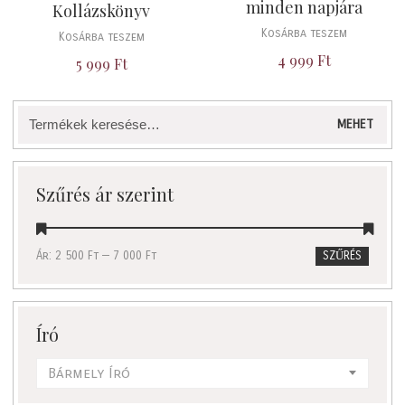
minden napjára
Kollázskönyv
Kosárba teszem
Kosárba teszem
4 999
Ft
5 999
Ft
Keresés
MEHET
a
következőre:
Szűrés ár szerint
Ár:
2 500 Ft
—
7 000 Ft
SZŰRÉS
Író
Bármely Író