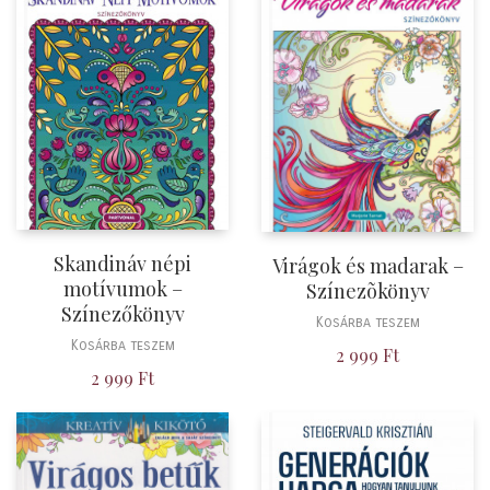
Skandináv népi
Virágok és madarak –
motívumok –
Színezõkönyv
Színezőkönyv
Kosárba teszem
Kosárba teszem
2 999
Ft
2 999
Ft