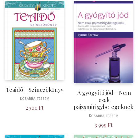
Teaidõ – Színezõkönyv
A gyógyító jód – Nem
csak
Kosárba teszem
pajzsmirigybetegeknek!
2 500
Ft
Kosárba teszem
3 999
Ft