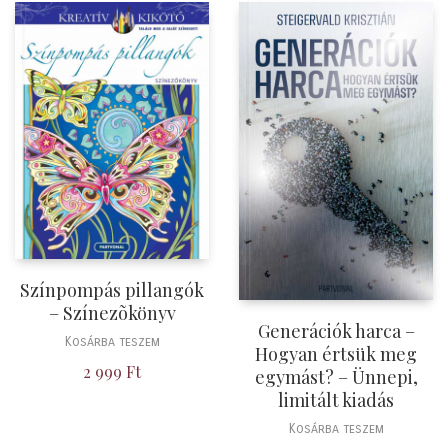
Színpompás pillangók
– Színezõkönyv
Generációk harca –
Kosárba teszem
Hogyan értsük meg
2 999
Ft
egymást? – Ünnepi,
limitált kiadás
Kosárba teszem