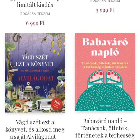
Kosárba teszem
limitált kiadás
5 999
Ft
Kosárba teszem
6 999
Ft
Babaváró napló –
Vágd szét ezt a
Tanácsok, ötletek,
könyvet, és alkosd meg
történetek a terhesség
a saját Alvilágodat –