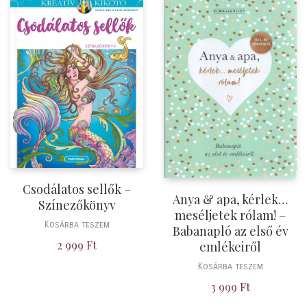
Csodálatos sellők –
Anya & apa, kérlek…
Színezőkönyv
meséljetek rólam! –
Kosárba teszem
Babanapló az első év
2 999
Ft
emlékeiről
Kosárba teszem
3 999
Ft