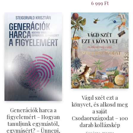
6 999
Ft
Vágd szét ezt a
könyvet, és alkosd meg
Generációk harca a
a saját
figyelemért – Hogyan
Csodaországodat – 100
tanuljunk egymástól,
darab kollázskép
egymásért? – Ünnepi,