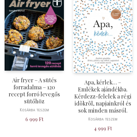
Air fryer – A sütés
Apa, kérlek… –
forradalma – 120
Emlékek ajándékba.
recept forró levegős
Kérdezz-felelek a régi
sütőhöz
idõkrõl, napjainkról és
sok minden másról.
Kosárba teszem
6 999
Ft
Kosárba teszem
4 999
Ft