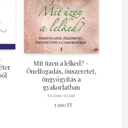
–
Mit üzen a lelked? –
éter
Önelfogadás, önszeretet,
ból
öngyógyítás a
gyakorlatban
Kosárba teszem
3 990
Ft