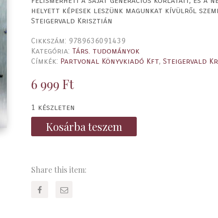
felismerheti a saját generációs korlátait, és a
helyett képesek leszünk magunkat kívülről szeml
Steigervald Krisztián
Cikkszám:
9789636091439
Kategória:
Társ. tudományok
Címkék:
Partvonal Könyvkiadó Kft
,
Steigervald Kr
6 999
Ft
1 készleten
Kosárba teszem
Share this item: