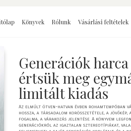
itólap
Könyvek
Rólunk
Vásárlási feltételek
Generációk harca
értsük meg egymá
limitált kiadás
Az elmúlt ötven-hatvan évben rohamtempóban vál
hossza, a társadalom korösszetétele, a jövőkép, 
fogalma, a várakozás jelentése. A könyvem legfon
generációkról az igaztalan sztereotípiákat, vala