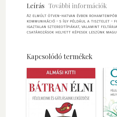
Leírás
További információk
Az elmúlt ötven-hatvan évben rohamtempóban
kommunikáció – s így például a tisztelet – 
igaztalan sztereotípiákat, valamint feltárj
csatározások helyett képesek leszünk magun
Kapcsolódó termékek