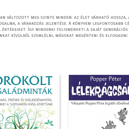
 változott meg szinte minden: az élet várható hossza, a
fogalma, a várakozás jelentése. A könyvem legfontosabb cé
a értékeiket. Így mindenki felismerheti a saját generáció
kat kívülről szemlélni, másokat megérteni és elfogadni. 