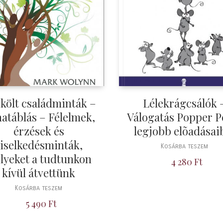
költ családminták –
Lélekrágcsálók 
atáblás – Félelmek,
Válogatás Popper P
érzések és
legjobb elõadásai
iselkedésminták,
Kosárba teszem
lyeket a tudtunkon
4 280
Ft
kívül átvettünk
Kosárba teszem
5 490
Ft