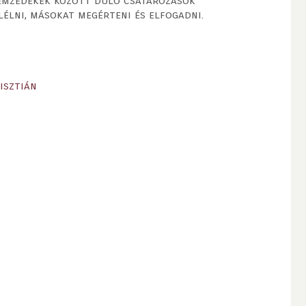
 nemzedékek között dúló csatározások
élni, másokat megérteni és elfogadni.
isztián