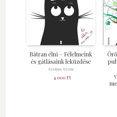
Bátran élni – Félelmeink
Örö
és gátlásaink leküzdése
puh
Kosárba teszem
v
4 000
Ft
me