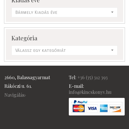
Bármely Kiadás éve
Kategória
Válassz egy kategóriát
2660, Balassagyarmat
Tel:
+36 (
35) 312 393
Rákóczi u. 61.
E-mail:
info@kincskonyv.hu
Navigálás›