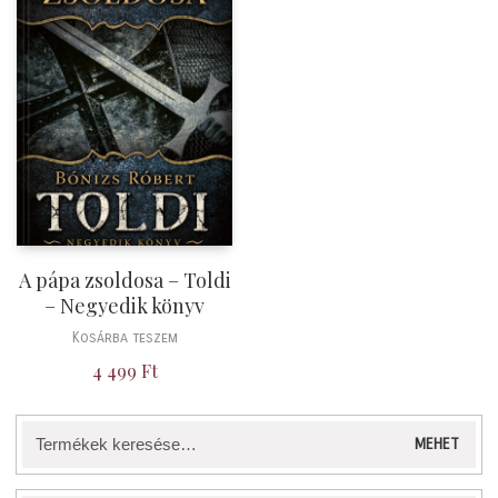
A pápa zsoldosa – Toldi
– Negyedik könyv
Kosárba teszem
4 499
Ft
Keresés
MEHET
a
következőre: