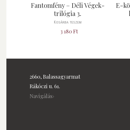
Fantomfény – Déli Végek-
E-kön
trilógia 3.
Kosárba teszem
3 180
Ft
2660, Balassagyarmat
Rákóczi u. 61.
Navigálás›