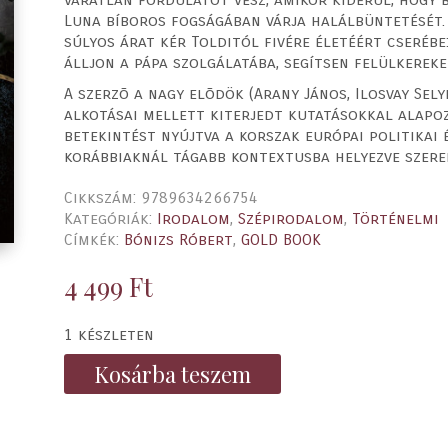
Luna bíboros fogságában várja halálbüntetését. 
súlyos árat kér Tolditól fivére életéért cserébe
álljon a pápa szolgálatába, segítsen felülkerek
A szerzõ a nagy elõdök (Arany János, Ilosvay Sel
alkotásai mellett kiterjedt kutatásokkal alapoz
betekintést nyújtva a korszak európai politikai é
korábbiaknál tágabb kontextusba helyezve szere
Cikkszám:
9789634266754
Kategóriák:
Irodalom
,
Szépirodalom
,
Történelmi
Címkék:
Bónizs Róbert
,
GOLD BOOK
4 499
Ft
1 készleten
Kosárba teszem