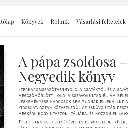
itólap
Könyvek
Rólunk
Vásárlási feltételek
A pápa zsoldosa –
Negyedik könyv
Ezerháromszázötvennyolc. A csatáktól és a sajá
megcsömörlött Toldi visszavonultan él, ám béké
legkeményebb harcosok sem tudnak ellenállni: a 
Piroskát, aztán közvetlenül az esküvõ után Kesz
megkéri, hogy utazzon Itáliába, és hozzon el Laj
Toldi útra kel feleségével és legközelebbi kísér
váratlan fordulatot vesz, amikor kiderül, hogy b