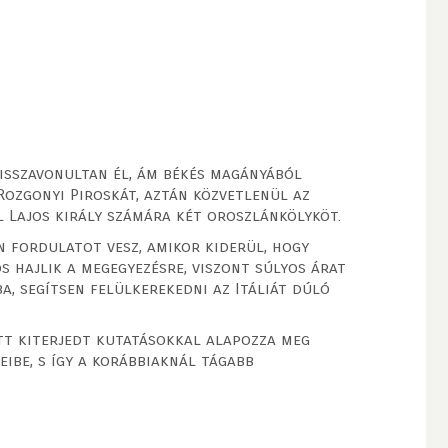
isszavonultan él, ám békés magányából
Rozgonyi Piroskát, aztán közvetlenül az
l Lajos király számára két oroszlánkölyköt.
n fordulatot vesz, amikor kiderül, hogy
s hajlik a megegyezésre, viszont súlyos árat
a, segítsen felülkerekedni az Itáliát dúló
ett kiterjedt kutatásokkal alapozza meg
ibe, s így a korábbiaknál tágabb