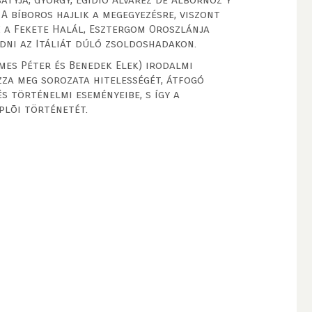
A bíboros hajlik a megegyezésre, viszont
: a Fekete Halál, Esztergom Oroszlánja
edni az Itáliát dúló zsoldoshadakon.
ymes Péter és Benedek Elek) irodalmi
za meg sorozata hitelességét, átfogó
s történelmi eseményeibe, s így a
plõi történetét.