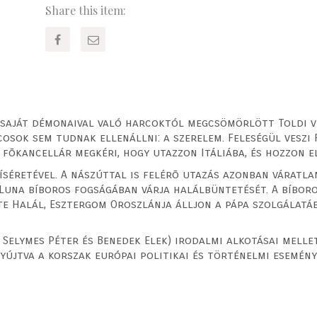
Share this item:
 saját démonaival való harcoktól megcsömörlött Toldi v
osok sem tudnak ellenállni: a szerelem. Feleségül veszi 
 fõkancellár megkéri, hogy utazzon Itáliába, és hozzon e
kíséretével. A nászúttal is felérõ utazás azonban váratla
y Luna bíboros fogságában várja halálbüntetését. A bíboro
ete Halál, Esztergom Oroszlánja álljon a pápa szolgálatáb
y Selymes Péter és Benedek Elek) irodalmi alkotásai mell
yújtva a korszak európai politikai és történelmi eseménye