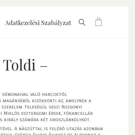
Adatkezelési Szabályzat
 Toldi –
t démonaival való harcoktól
s magányából kizökkenti az, amelynek a
szerelem. Feleségül veszi Rozgonyi
ei Miklós esztergomi érsek, fõkancellár
os király számára két oroszlánkölyköt.
etével. A nászúttal is felérõ utazás azonban
átyja, György, Egidio Álvarez de Albornoz y