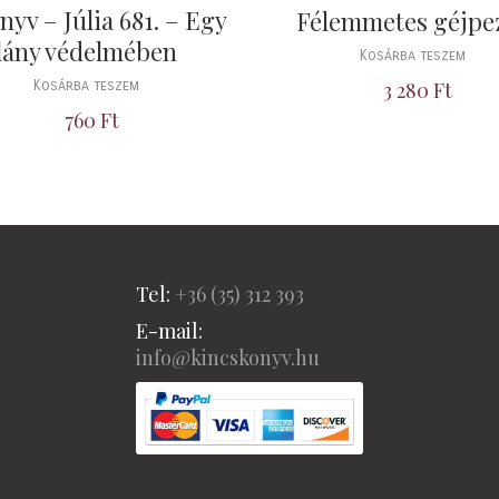
yv – Júlia 681. – Egy
Félemmetes géjpe
lány védelmében
Kosárba teszem
Kosárba teszem
3 280
Ft
760
Ft
Tel:
+36 (
35) 312 393
E-mail:
info@kincskonyv.hu