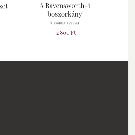
A Ravensworth-i
zet
boszorkány
Kosárba teszem
2 800
Ft