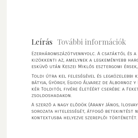
Leírás
További információk
Ezerháromszázötvennyolc. A csatáktól és a
kizökkenti az, amelynek a legkeményebb harc
esküvõ után Keszei Miklós esztergomi érsek,
Toldi útra kel feleségével és legközelebbi 
bátyja, György, Egidio Álvarez de Albornoz 
kér Tolditól fivére életéért cserébe: a Fek
zsoldoshadakon.
A szerzõ a nagy elõdök (Arany János, Ilosva
sorozata hitelességét, átfogó betekintést n
kontextusba helyezve szereplõi történetét.