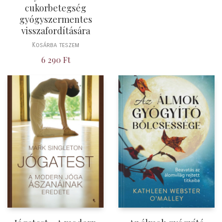
cukorbetegség
gyógyszermentes
visszafordítására
Kosárba teszem
6 290
Ft