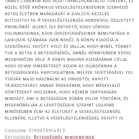
Tavaly csaknem 400 vese-transzplantáció történt, és
közel 6500 krónikus veseelégtelenségben szenvedõ
beteg életben maradását a dialízis-kezelés
biztosította. A veseelégtelenség rendkívül összetett
problémát jelent, így érthetõ, hogy lényegi
folyamatainak, azok összefüggéseinek bemutatása a
laikusok számára igen nehéz. A könyv kiadója a
szerzõkkel együtt hiszi és vallja, hogy minél többet
tus a beteg a betegségérõl, annál könnyebben képes
megbirkózni vele. A könyv magyar kiadásának célja,
hogy olyan ismereteket adjon az olvasóknak a
betegségükkel kapcsolatban, melyek segítségével fel
tudják majd használni az orvostól kapott
tájékoztatást annak érdekében, hogy megfelelõ
döntéseket hozzanak, hogy kézben tarthassák
mindazt, ami a betegségük során velük történik, és
megpróbálják a lehetõségeik szerint legjobb
minõségben élni az életüket a veseelégtelenség
ellenére, illetve a veseelégtelenséggel együtt is.
Cikkszám:
9789639914919
Kategóriák:
Betegségrõl mindenkinek
,