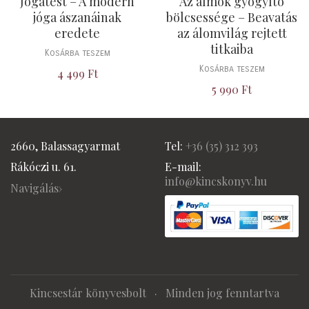
Jógatest – A modern
Az álmok gyógyító
jóga ászanáinak
bölcsessége – Beavatás
eredete
az álomvilág rejtett
titkaiba
Kosárba teszem
Kosárba teszem
4 499
Ft
5 990
Ft
2660, Balassagyarmat
Tel:
+36 (
35) 312 393
Rákóczi u. 61.
E-mail:
info@kincskonyv.hu
Navigálás›
Kincsestár könyvesbolt
· Minden jog fenntartva