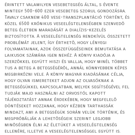
érintett valamilyen vesebetegség által, s évente
mintegy 500-600 ezer vesebeteg szorul gondozásra.
Tavaly csaknem 400 vese-transzplantáció történt, és
közel 6500 krónikus veseelégtelenségben szenvedõ
beteg életben maradását a dialízis-kezelés
biztosította. A veseelégtelenség rendkívül összetett
problémát jelent, így érthetõ, hogy lényegi
folyamatainak, azok összefüggéseinek bemutatása a
laikusok számára igen nehéz. A könyv kiadója a
szerzõkkel együtt hiszi és vallja, hogy minél többet
tus a beteg a betegségérõl, annál könnyebben képes
megbirkózni vele. A könyv magyar kiadásának célja,
hogy olyan ismereteket adjon az olvasóknak a
betegségükkel kapcsolatban, melyek segítségével fel
tudják majd használni az orvostól kapott
tájékoztatást annak érdekében, hogy megfelelõ
döntéseket hozzanak, hogy kézben tarthassák
mindazt, ami a betegségük során velük történik, és
megpróbálják a lehetõségeik szerint legjobb
minõségben élni az életüket a veseelégtelenség
ellenére, illetve a veseelégtelenséggel együtt is.