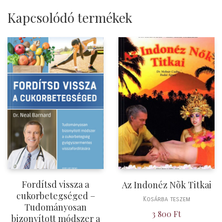
Kapcsolódó termékek
Fordítsd vissza a
Az Indonéz Nõk Titkai
cukorbetegséged –
Kosárba teszem
Tudományosan
3 800
Ft
bizonyított módszer a