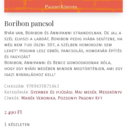
Boribon pancsol
Nyár van, Boribon és Annipanni strandolnak. De jaj, a
szél elviszi a labdát, Boribon pedig hiába segítene, ha
még nem tud úszni. Sõt, a szélben homokozni sem
lehet! Hogyan lesz ebbõl pancsolás, homokvár építés
és fagyizás?
Boribon, Annipanni és Bence gondoskodnak róla,
hogy egy nyári mesében minden megtörténjen, ami egy
igazi nyaraláshoz kell!
Cikkszám:
9789635871643
Kategóriák:
Gyermek és ifjúsági
,
Mai mesék
,
Mesekönyv
Címkék:
Marék Veronika
,
Pozsonyi Pagony Kft
2 490
Ft
1 készleten