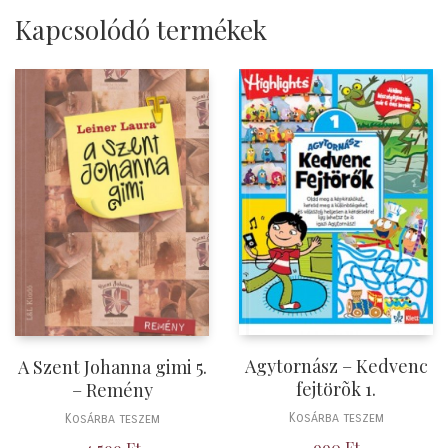
Kapcsolódó termékek
Agytornász – Kedvenc
A Szent Johanna gimi 5.
fejtörõk 1.
– Remény
Kosárba teszem
Kosárba teszem
990
Ft