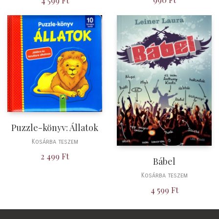
4 599
Ft
Puzzle-könyv: Állatok
Kosárba teszem
2 499
Ft
Bábel
Kosárba teszem
4 599
Ft