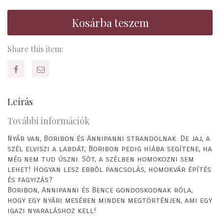
Kosárba teszem
Share this item:
Leírás
További információk
Nyár van, Boribon és Annipanni strandolnak. De jaj, a
szél elviszi a labdát, Boribon pedig hiába segítene, ha
még nem tud úszni. Sõt, a szélben homokozni sem
lehet! Hogyan lesz ebbõl pancsolás, homokvár építés
és fagyizás?
Boribon, Annipanni és Bence gondoskodnak róla,
hogy egy nyári mesében minden megtörténjen, ami egy
igazi nyaraláshoz kell!