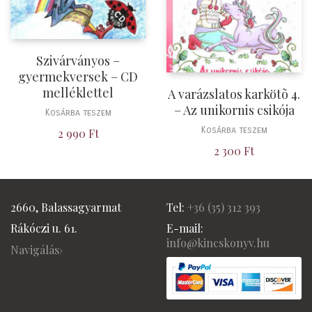
Szivárványos –
gyermekversek – CD
melléklettel
A varázslatos karkötõ 4.
– Az unikornis csikója
Kosárba teszem
Kosárba teszem
2 990
Ft
2 300
Ft
2660, Balassagyarmat
Tel:
+36 (
35) 312 393
Rákóczi u. 61.
E-mail:
info@kincskonyv.hu
Navigálás›