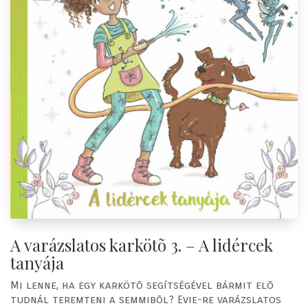
A varázslatos karkötõ 3. – A lidércek
tanyája
Mi lenne, ha egy karkötõ segítségével bármit elõ
tudnál teremteni a semmibõl? Evie-re varázslatos