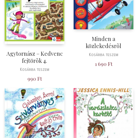
Minden a
közlekedésrõl
Agytornász – Kedvenc
Kosárba teszem
fejtörõk 4.
1 690
Ft
Kosárba teszem
990
Ft