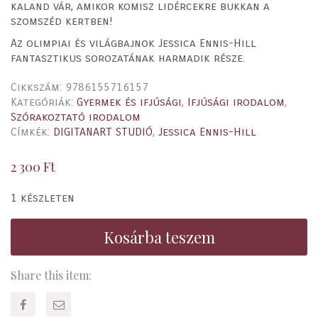
kaland vár, amikor komisz lidércekre bukkan a
szomszéd kertben!
Az olimpiai és világbajnok Jessica Ennis-Hill
fantasztikus sorozatának harmadik része.
Cikkszám:
9786155716157
Kategóriák:
Gyermek és ifjúsági
,
Ifjúsági irodalom
,
Szórakoztató irodalom
Címkék:
DIGITANART STUDIÓ
,
Jessica Ennis-Hill
2 300
Ft
1 készleten
Kosárba teszem
Share this item: