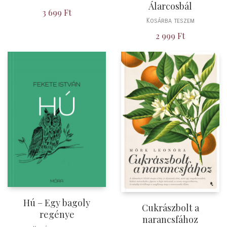
Álarcosbál
3 699
Ft
Kosárba teszem
2 999
Ft
Hú – Egy bagoly
Cukrászbolt a
regénye
narancsfához