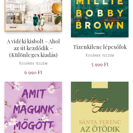
A vidéki kisbolt – Ahol
Tizenkilenc lépcsőfok
az út kezdődik –
(Különleges kiadás)
Kosárba teszem
Kosárba teszem
5 999
Ft
6 990
Ft