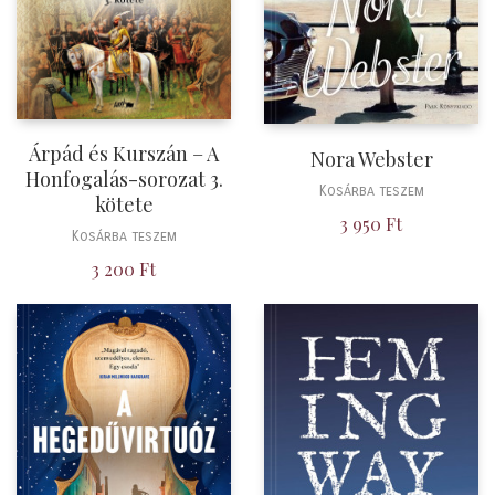
Árpád és Kurszán – A
Nora Webster
Honfogalás-sorozat 3.
Kosárba teszem
kötete
3 950
Ft
Kosárba teszem
3 200
Ft