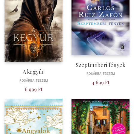
Szeptemberi fények
A kegyúr
Kosárba teszem
Kosárba teszem
4 699
Ft
6 999
Ft