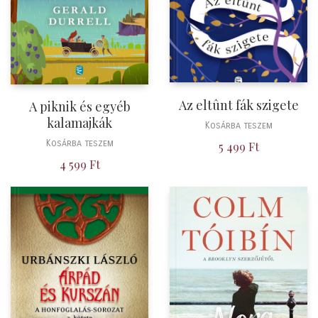
Az eltûnt fák szigete
A piknik és egyéb
kalamajkák
Kosárba teszem
Kosárba teszem
5 499
Ft
4 599
Ft