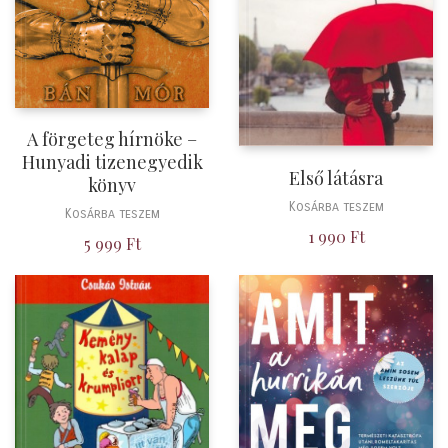
A förgeteg hírnöke –
Hunyadi tizenegyedik
Első látásra
könyv
Kosárba teszem
Kosárba teszem
1 990
Ft
5 999
Ft