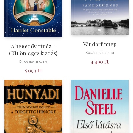
Vándorünnep
A hegedűvirtuóz –
(Különleges kiadás)
Kosárba teszem
4 490
Ft
Kosárba teszem
5 999
Ft