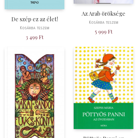
Az Arab öröksége
De szép ez az élet!
Kosárba teszem
Kosárba teszem
5 999
Ft
3 499
Ft