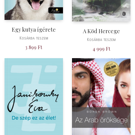
Egy kutya ígérete
A Köd Hercege
Kosárba teszem
Kosárba teszem
3 899
Ft
4 999
Ft