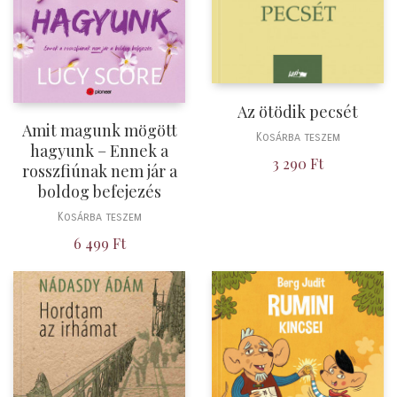
Az ötödik pecsét
Amit magunk mögött
Kosárba teszem
hagyunk – Ennek a
3 290
Ft
rosszfiúnak nem jár a
boldog befejezés
Kosárba teszem
6 499
Ft