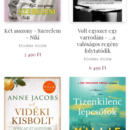
Két asszony – Szerelem
Volt egyszer egy
– Niki
varrodám – …a
valóságos regény
Kosárba teszem
folytatódik
2 490
Ft
Kosárba teszem
6 499
Ft