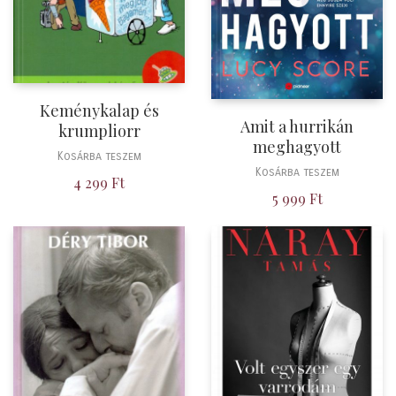
Keménykalap és
Amit a hurrikán
krumpliorr
meghagyott
Kosárba teszem
Kosárba teszem
4 299
Ft
5 999
Ft