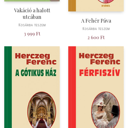
Vakáció a halott
utcában
A Fehér Páva
Kosárba teszem
Kosárba teszem
3 999
Ft
2 600
Ft