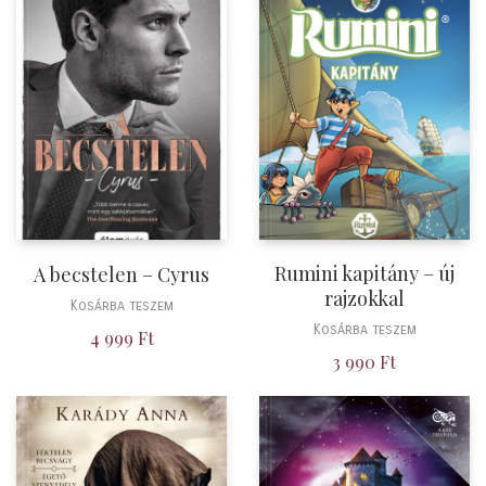
Rumini kapitány – új
A becstelen – Cyrus
rajzokkal
Kosárba teszem
Kosárba teszem
4 999
Ft
3 990
Ft