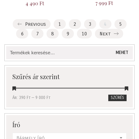
7 999
Ft
4 490
Ft
Previous
1
2
3
4
5
6
7
8
9
10
Next
Keresés
MEHET
a
következőre:
Szűrés ár szerint
Ár:
390 Ft
—
9 000 Ft
SZŰRÉS
Író
Bármely Író