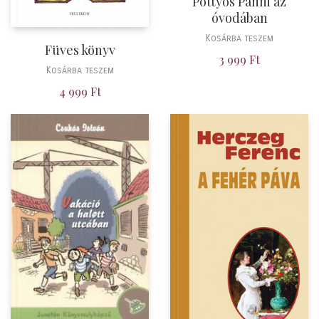
Pöttyös Panni az
óvodában
Kosárba teszem
Füves könyv
3 999
Ft
Kosárba teszem
4 999
Ft