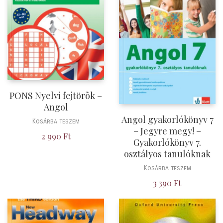
PONS Nyelvi fejtörõk –
Angol
Angol gyakorlókönyv 7
Kosárba teszem
– Jegyre megy! –
2 990
Ft
Gyakorlókönyv 7.
osztályos tanulóknak
Kosárba teszem
3 390
Ft