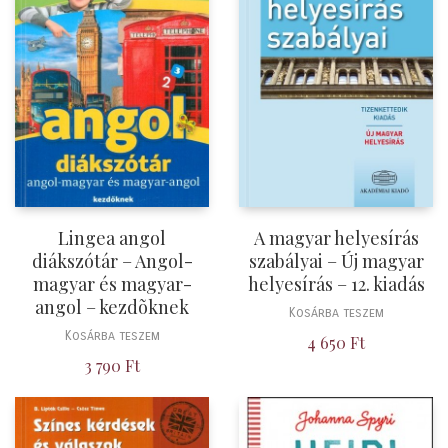
Lingea angol
A magyar helyesírás
diákszótár – Angol-
szabályai – Új magyar
magyar és magyar-
helyesírás – 12. kiadás
angol – kezdõknek
Kosárba teszem
Kosárba teszem
4 650
Ft
3 790
Ft