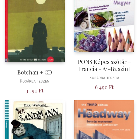
PONS Képes szótár –
Francia – A1-B2 szint
Botchan + CD
Kosárba teszem
Kosárba teszem
6 490
Ft
3 590
Ft