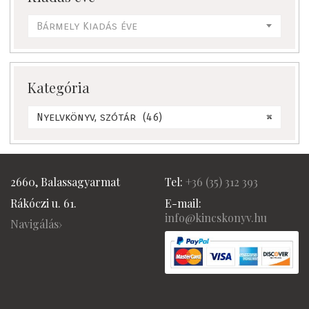
Bármely Kiadás éve
Kategória
Nyelvkönyv, szótár (46)
×
2660, Balassagyarmat
Tel:
+36 (
35) 312 393
Rákóczi u. 61.
E-mail:
info@kincskonyv.hu
Navigálás›