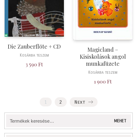
Die Zauberflöte + CD
Magicland –
Kosárba teszem
Kisiskolások angol
munkafüzete
3 590
Ft
Kosárba teszem
1 900
Ft
1
2
Next
Keresés
MEHET
a
következőre: