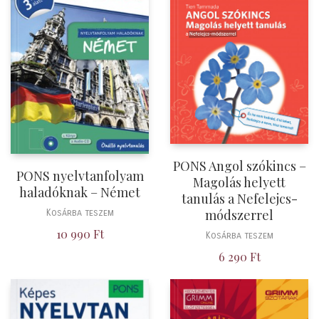
PONS Angol szókincs –
PONS nyelvtanfolyam
Magolás helyett
haladóknak – Német
tanulás a Nefelejcs-
módszerrel
Kosárba teszem
10 990
Ft
Kosárba teszem
6 290
Ft