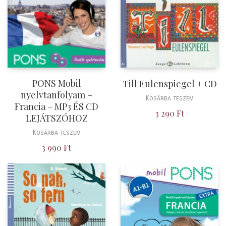
PONS Mobil
Till Eulenspiegel + CD
nyelvtanfolyam –
Kosárba teszem
Francia – MP3 ÉS CD
3 290
Ft
LEJÁTSZÓHOZ
Kosárba teszem
3 990
Ft