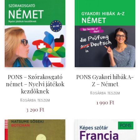
PONS – Szórakosgató
PONS Gyakori hibák A-
német – Nyelvi játékok
Z – Német
kezdõknek
Kosárba teszem
Kosárba teszem
1 990
Ft
3 290
Ft