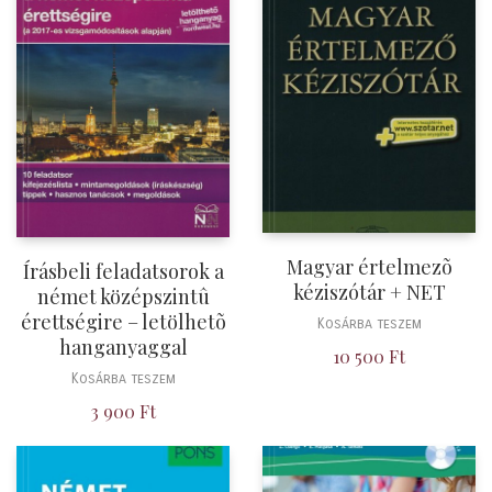
Magyar értelmezõ
Írásbeli feladatsorok a
kéziszótár + NET
német középszintû
érettségire – letölhetõ
Kosárba teszem
hanganyaggal
10 500
Ft
Kosárba teszem
3 900
Ft