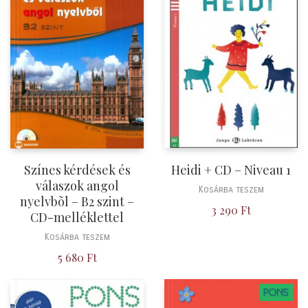
Színes kérdések és
Heidi + CD – Niveau 1
válaszok angol
Kosárba teszem
nyelvbõl – B2 szint –
3 290
Ft
CD-melléklettel
Kosárba teszem
5 680
Ft