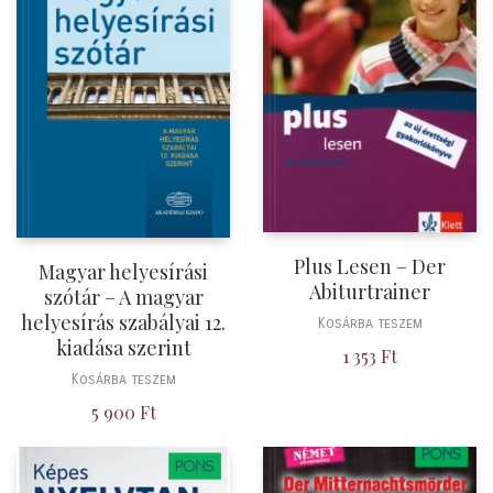
Plus Lesen – Der
Magyar helyesírási
Abiturtrainer
szótár – A magyar
helyesírás szabályai 12.
Kosárba teszem
kiadása szerint
1 353
Ft
Kosárba teszem
5 900
Ft