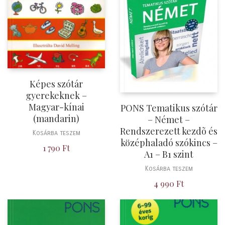
Képes szótár
gyerekeknek –
Magyar-kínai
PONS Tematikus szótár
(mandarin)
– Német –
Rendszerezett kezdõ és
Kosárba teszem
középhaladó szókincs –
1 790
Ft
A1 – B1 szint
Kosárba teszem
4 990
Ft