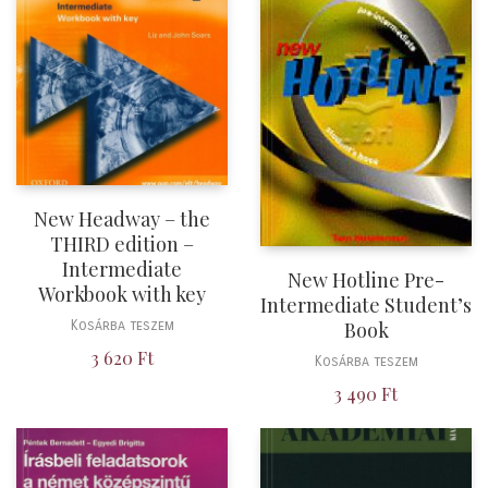
New Headway – the
THIRD edition –
Intermediate
New Hotline Pre-
Workbook with key
Intermediate Student’s
Kosárba teszem
Book
3 620
Ft
Kosárba teszem
3 490
Ft