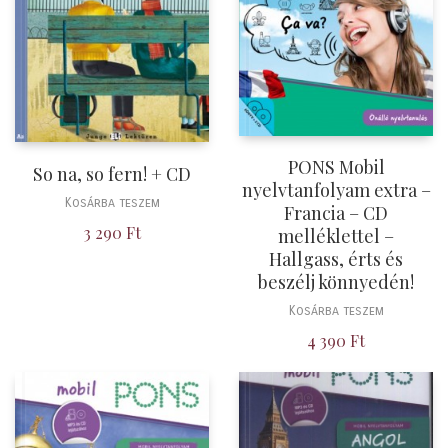
PONS Mobil
So na, so fern! + CD
nyelvtanfolyam extra –
Kosárba teszem
Francia – CD
3 290
Ft
melléklettel –
Hallgass, érts és
beszélj könnyedén!
Kosárba teszem
4 390
Ft