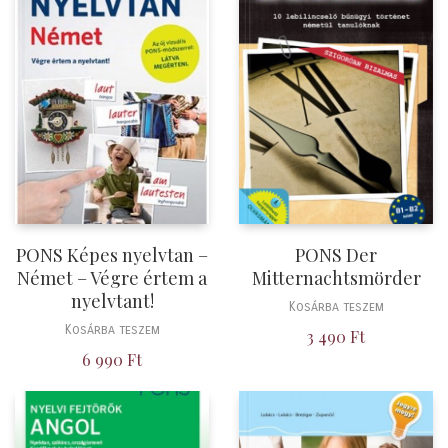
PONS Képes nyelvtan –
PONS Der
Német – Végre értem a
Mitternachtsmörder
nyelvtant!
Kosárba teszem
Kosárba teszem
3 490
Ft
6 990
Ft