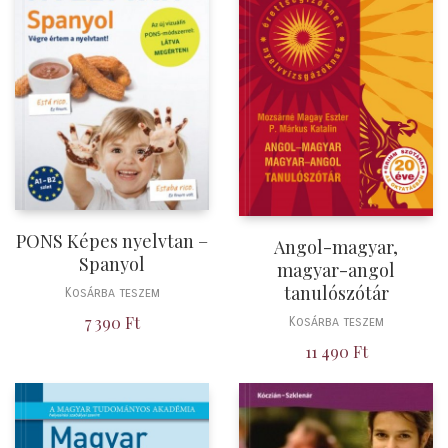
PONS Képes nyelvtan –
Angol-magyar,
Spanyol
magyar-angol
tanulószótár
Kosárba teszem
7 390
Ft
Kosárba teszem
11 490
Ft