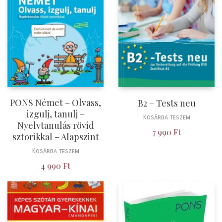
PONS Német – Olvass,
B2 – Tests neu
izgulj, tanulj –
Kosárba teszem
Nyelvtanulás rövid
7 990
Ft
sztorikkal – Alapszint
Kosárba teszem
4 990
Ft