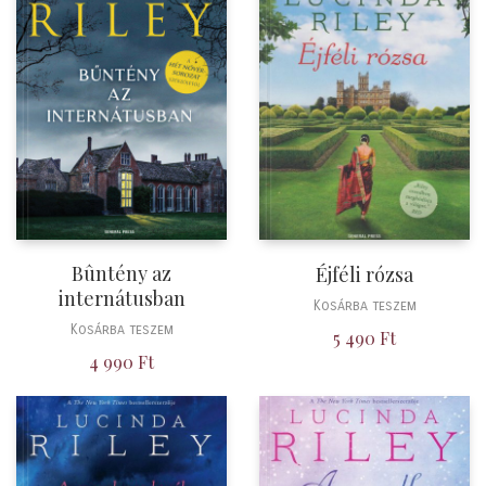
Bûntény az
Éjféli rózsa
internátusban
Kosárba teszem
Kosárba teszem
5 490
Ft
4 990
Ft