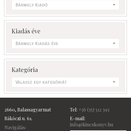
Bármely Kiadó
Kiadás éve
Bármely Kiadás éve
Kategória
Válassz egy kategóriát
2660, Balassagyarmat
Tel:
+36 (
35) 312 393
Rákóczi u. 61.
E-mail:
info@kincskonyv.hu
Navigálás›