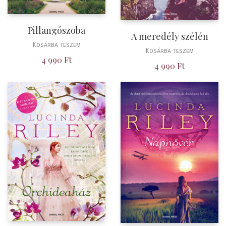
Pillangószoba
A meredély szélén
Kosárba teszem
Kosárba teszem
4 990
Ft
4 990
Ft