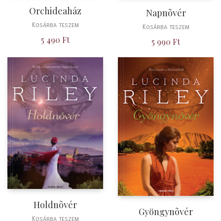
Orchideaház
Napnõvér
Kosárba teszem
Kosárba teszem
5 490
Ft
5 990
Ft
Holdnõvér
Gyöngynõvér
Kosárba teszem