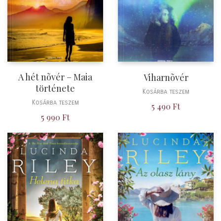
A hét nõvér – Maia
Viharnõvér
története
Kosárba teszem
Kosárba teszem
5 490
Ft
5 990
Ft