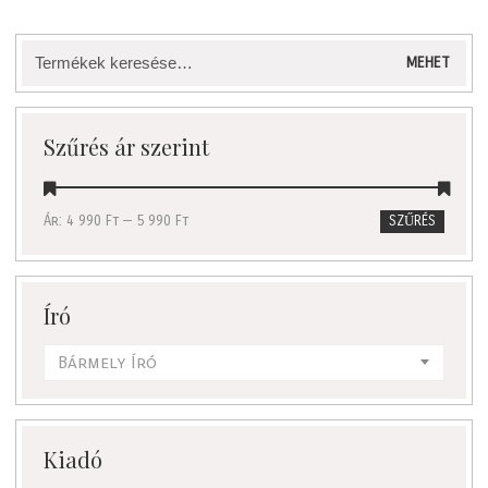
Keresés
MEHET
a
következőre:
Szűrés ár szerint
Ár:
4 990 Ft
—
5 990 Ft
SZŰRÉS
Író
Bármely Író
Kiadó