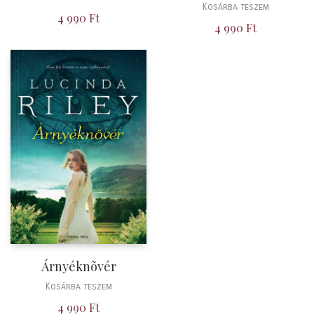
Kosárba teszem
4 990
Ft
4 990
Ft
Árnyéknõvér
Kosárba teszem
4 990
Ft