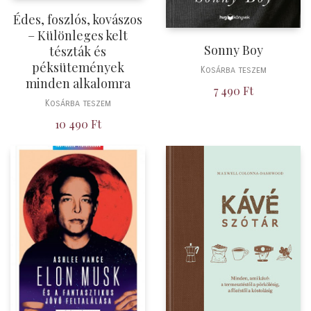
Édes, foszlós, kovászos
– Különleges kelt
Sonny Boy
tészták és
péksütemények
Kosárba teszem
minden alkalomra
7 490
Ft
Kosárba teszem
10 490
Ft