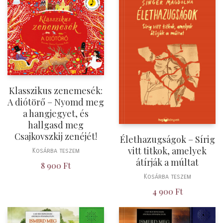
Klasszikus zenemesék:
A diótörő – Nyomd meg
a hangjegyet, és
hallgasd meg
Csajkovszkij zenéjét!
Élethazugságok – Sírig
vitt titkok, amelyek
Kosárba teszem
átírják a múltat
8 900
Ft
Kosárba teszem
4 900
Ft