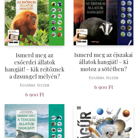
Ismerd meg az éjszakai
Ismerd meg az
állatok hangját! – Ki
esőerdei állatok
motoz a sötétben?
hangját! – Kik rejtőznek
a dzsungel mélyén?
Kosárba teszem
Kosárba teszem
6 900
Ft
6 900
Ft