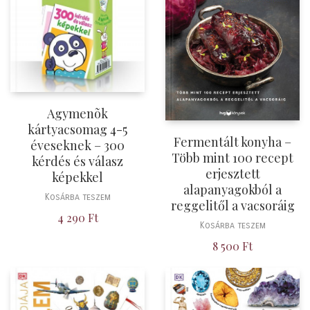
Agymenõk
kártyacsomag 4-5
Fermentált konyha –
éveseknek – 300
Több mint 100 recept
kérdés és válasz
erjesztett
képekkel
alapanyagokból a
Kosárba teszem
reggelitől a vacsoráig
4 290
Ft
Kosárba teszem
8 500
Ft