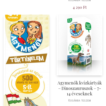
Kosárba teszem
4 290
Ft
Agymenők kvízkártyák
– Dinoszauruszok – 7-
14 éveseknek
Kosárba teszem