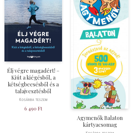
Élj végre magadért! –
Kiút a kiégésből, a
kétségbeesésből és a
talajvesztésből
Kosárba teszem
6 490
Ft
Agymenők Balaton
kártyacsomag