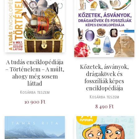
A tudás enciklopédiája
Kőzetek, ásványok,
– Történelem – A múlt,
drágakövek és
ahogy még sosem
fosszíliák képes
láttad
enciklopédiája
Kosárba teszem
Kosárba teszem
10 900
Ft
8 490
Ft