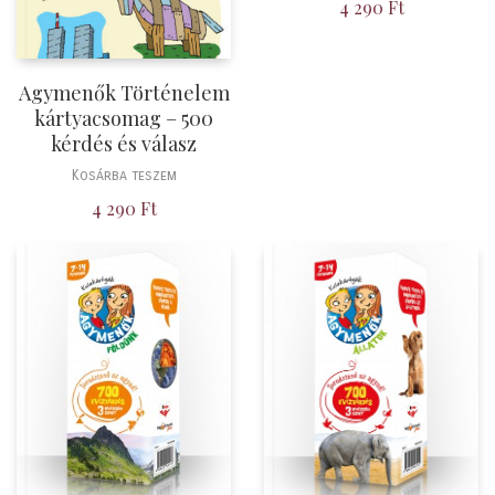
4 290
Ft
Agymenők Történelem
kártyacsomag – 500
kérdés és válasz
Kosárba teszem
4 290
Ft