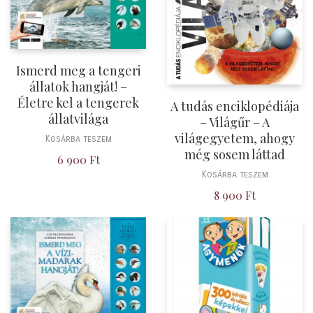
Ismerd meg a tengeri
állatok hangját! –
Életre kel a tengerek
A tudás enciklopédiája
állatvilága
– Világűr – A
világegyetem, ahogy
Kosárba teszem
még sosem láttad
6 900
Ft
Kosárba teszem
8 900
Ft