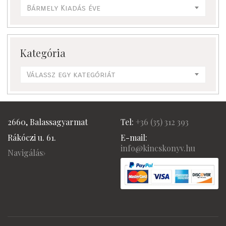
Bármely Kiadás éve
Kategória
Válassz egy kategóriát
2660, Balassagyarmat
Tel:
+36 (
35) 312 393
Rákóczi u. 61.
E-mail:
info@kincskonyv.hu
Navigálás›