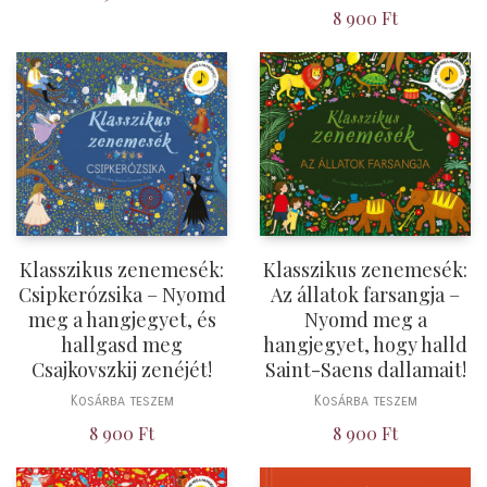
8 900
Ft
Klasszikus zenemesék:
Klasszikus zenemesék:
Csipkerózsika – Nyomd
Az állatok farsangja –
meg a hangjegyet, és
Nyomd meg a
hallgasd meg
hangjegyet, hogy halld
Csajkovszkij zenéjét!
Saint-Saens dallamait!
Kosárba teszem
Kosárba teszem
8 900
Ft
8 900
Ft