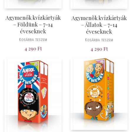
Agymenők kvízkártyák
Agymenõk kvízkártyák
– Földünk – 7-14
– Állatok – 7-14
éveseknek
éveseknek
Kosárba teszem
Kosárba teszem
4 290
Ft
4 290
Ft