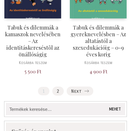
Tabuk és dilemmák a
Tabuk és dilemmák a
kamaszok nevelésében
gyereknevelésben – Az
– Az
altatástól a
identitáskereséstõl az
szexedukációig – 0-9
önállóságig
éves korig
Kosárba teszem
Kosárba teszem
5 500
Ft
4 900
Ft
1
2
Next
Keresés
MEHET
a
következőre: