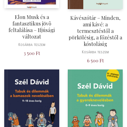
Elon Musk és a
Kávészótár – Minden,
fantasztikus jövõ
ami kávé: a
feltalálása – Ifjúsági
termesztéstől a
változat
pörkölésig, a főzéstől a
kóstolásig
Kosárba teszem
Kosárba teszem
3 500
Ft
6 500
Ft