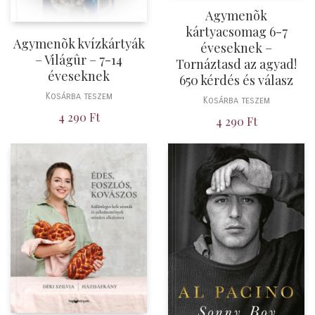
Agymenõk
kártyacsomag 6-7
Agymenõk kvízkártyák
éveseknek –
– Világûr – 7-14
Tornáztasd az agyad!
éveseknek
650 kérdés és válasz
Kosárba teszem
Kosárba teszem
4 290
Ft
4 290
Ft