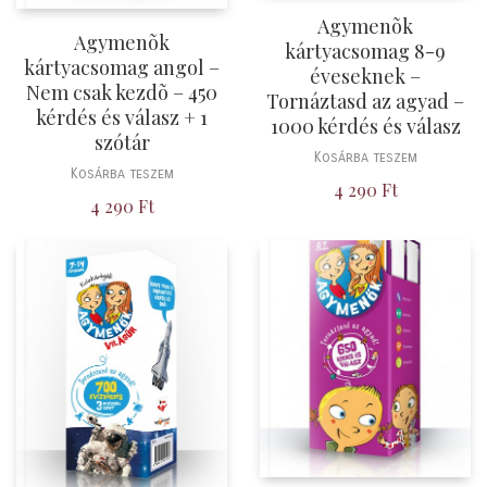
Agymenõk
Agymenõk
kártyacsomag 8-9
kártyacsomag angol –
éveseknek –
Nem csak kezdõ – 450
Tornáztasd az agyad –
kérdés és válasz + 1
1000 kérdés és válasz
szótár
Kosárba teszem
Kosárba teszem
4 290
Ft
4 290
Ft