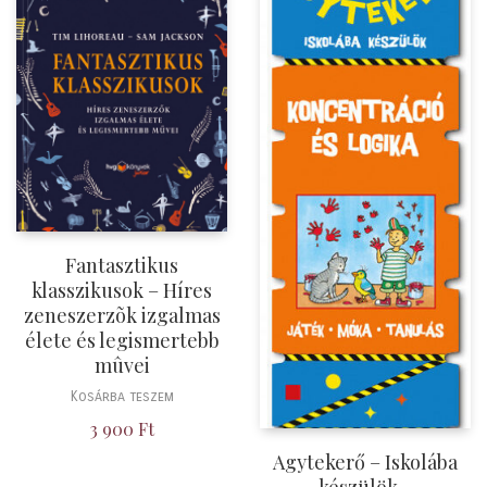
Fantasztikus
klasszikusok – Híres
zeneszerzõk izgalmas
élete és legismertebb
mûvei
Kosárba teszem
3 900
Ft
Agytekerő – Iskolába
készülök –