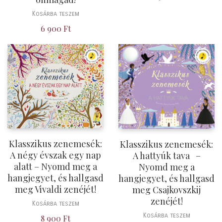
Kosárba teszem
6 900
Ft
Klasszikus zenemesék:
Klasszikus zenemesék:
A négy évszak egy nap
A hattyúk tava –
alatt – Nyomd meg a
Nyomd meg a
hangjegyet, és hallgasd
hangjegyet, és hallgasd
meg Vivaldi zenéjét!
meg Csajkovszkij
zenéjét!
Kosárba teszem
Kosárba teszem
8 900
Ft