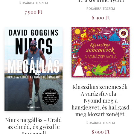
ne a körülményeid!
Kosárba teszem
Kosárba teszem
7 900
Ft
6 900
Ft
Klasszikus zenemesék:
A varázsfuvola –
Nyomd meg a
hangjegyet, és hallgasd
meg Mozart zenéjét!
Nincs megállás – Urald
Kosárba teszem
az elméd, és győzd le
8 900
Ft
önmagad!