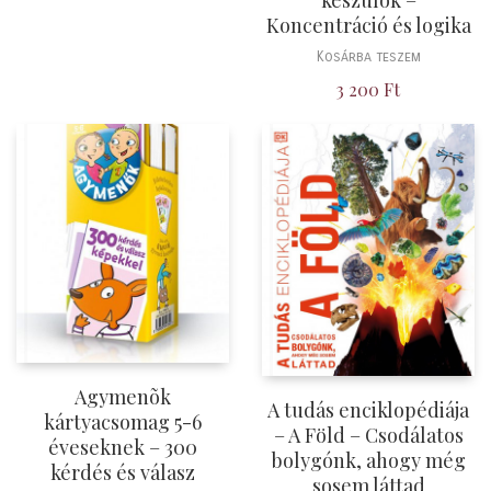
Koncentráció és logika
Kosárba teszem
3 200
Ft
Agymenõk
A tudás enciklopédiája
kártyacsomag 5-6
– A Föld – Csodálatos
éveseknek – 300
bolygónk, ahogy még
kérdés és válasz
sosem láttad