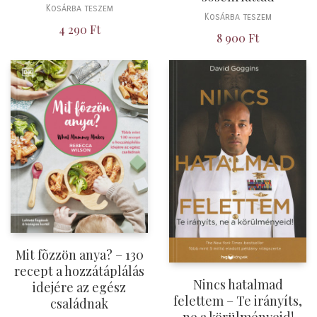
Kosárba teszem
Kosárba teszem
4 290
Ft
8 900
Ft
Mit fõzzön anya? – 130
recept a hozzátáplálás
Nincs hatalmad
idejére az egész
felettem – Te irányíts,
családnak