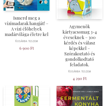
Ismerd meg a
vízimadarak hangját! –
Agymenõk
A vízi élõhelyek
kártyacsomag 3-4
madárvilága életre kel
éveseknek – 300
Kosárba teszem
kérdés és válasz
képekkel –
6 900
Ft
Szórakoztató és
gondolkodtató
feladatok.
Kosárba teszem
4 290
Ft