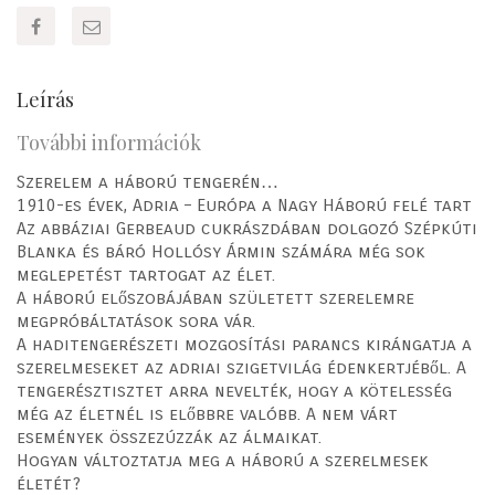
Leírás
További információk
Szerelem a háború tengerén…
1910-es évek, Adria – Európa a Nagy Háború felé tart
Az abbáziai Gerbeaud cukrászdában dolgozó Szépkúti
Blanka és báró Hollósy Ármin számára még sok
meglepetést tartogat az élet.
A háború előszobájában született szerelemre
megpróbáltatások sora vár.
A haditengerészeti mozgosítási parancs kirángatja a
szerelmeseket az adriai szigetvilág édenkertjéből. A
tengerésztisztet arra nevelték, hogy a kötelesség
még az életnél is előbbre valóbb. A nem várt
események összezúzzák az álmaikat.
Hogyan változtatja meg a háború a szerelmesek
életét?