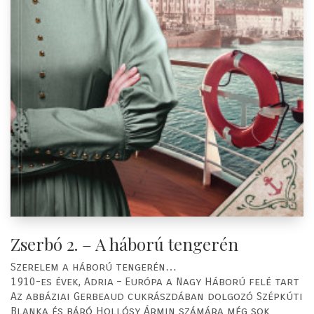
Zserbó 2. – A háború tengerén
Szerelem a háború tengerén…
1910-es évek, Adria – Európa a Nagy Háború felé tart
Az abbáziai Gerbeaud cukrászdában dolgozó Szépkúti
Blanka és báró Hollósy Ármin számára még sok