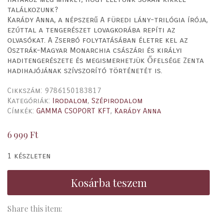
találkozunk?
Karády Anna, a népszerű A füredi lány-trilógia írója,
ezúttal a tengerészet lovagkorába repíti az
olvasókat. A Zserbó folytatásában életre kel az
Osztrák-Magyar Monarchia császári és királyi
haditengerészete és megismerhetjük Őfelsége Zenta
hadihajójának szívszorító történetét is.
Cikkszám:
9786150183817
Kategóriák:
Irodalom
,
Szépirodalom
Címkék:
GAMMA CSOPORT KFT
,
Karády Anna
6 999
Ft
1 készleten
Kosárba teszem
Share this item: