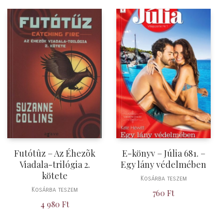
Futótûz – Az Éhezõk
E-könyv – Júlia 681. –
Viadala-trilógia 2.
Egy lány védelmében
kötete
Kosárba teszem
Kosárba teszem
760
Ft
4 980
Ft