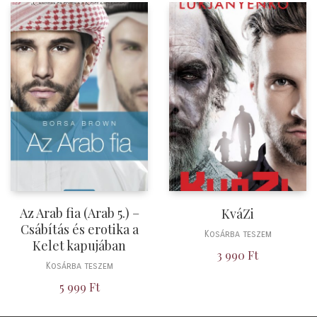
Az Arab fia (Arab 5.) –
KváZi
Csábítás és erotika a
Kosárba teszem
Kelet kapujában
3 990
Ft
Kosárba teszem
5 999
Ft