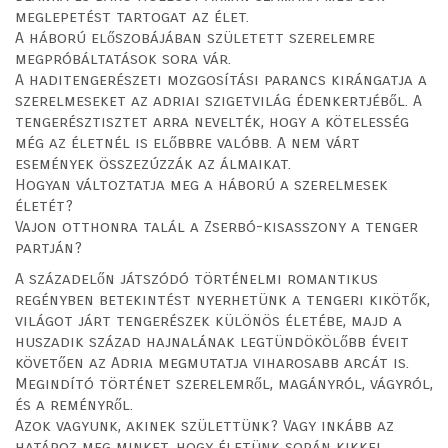
meglepetést tartogat az élet.
A háború előszobájában született szerelemre
megpróbáltatások sora vár.
A haditengerészeti mozgosítási parancs kirángatja a
szerelmeseket az adriai szigetvilág édenkertjéből. A
tengerésztisztet arra nevelték, hogy a kötelesség
még az életnél is előbbre valóbb. A nem várt
események összezúzzák az álmaikat.
Hogyan változtatja meg a háború a szerelmesek
életét?
Vajon otthonra talál a Zserbó-kisasszony a tenger
partján?
A századelőn játszódó történelmi romantikus
regényben betekintést nyerhetünk a tengeri kikötők,
világot járt tengerészek különös életébe, majd a
huszadik század hajnalának legtündökölőbb éveit
követően az Adria megmutatja viharosabb arcát is.
Megindító történet szerelemről, magányról, vágyról,
és a reményről.
Azok vagyunk, akinek születtünk? Vagy inkább az
határoz meg minket, hogy életünk során kikkel