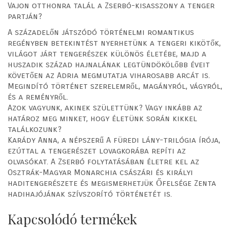
Vajon otthonra talál a Zserbó-kisasszony a tenger
partján?
A századelőn játszódó történelmi romantikus
regényben betekintést nyerhetünk a tengeri kikötők,
világot járt tengerészek különös életébe, majd a
huszadik század hajnalának legtündökölőbb éveit
követően az Adria megmutatja viharosabb arcát is.
Megindító történet szerelemről, magányról, vágyról,
és a reményről.
Azok vagyunk, akinek születtünk? Vagy inkább az
határoz meg minket, hogy életünk során kikkel
találkozunk?
Karády Anna, a népszerű A füredi lány-trilógia írója,
ezúttal a tengerészet lovagkorába repíti az
olvasókat. A Zserbó folytatásában életre kel az
Osztrák-Magyar Monarchia császári és királyi
haditengerészete és megismerhetjük Őfelsége Zenta
hadihajójának szívszorító történetét is.
Kapcsolódó termékek