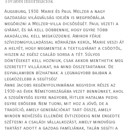
További információk
Augsburg, 1930. Marie és Paul Melzer a nagy
gazdasági világválság idején is megpróbálja
megõrizni a Melzer-villa dicsõségét. Paul vezeti a
gyárat, és rá kell döbbennie, hogy egyre több
akadállyal kell megküzdenie. Amikor férje
szívizomgyulladással kórházba kerül, Marie veszi át
a helyét, hogy megmentse a textilgyárat a csõdtõl,
hiszen az egész család sorsa a tét. Súlyos
döntéseket kell hozniuk, csak akkor menthetik meg
szeretett villájukat, ha mind összetartanak. De
egyvalamiben bízhatnak: a legnagyobb bajban a
legközelebb a segítség!
Anne Jacobs regényfolyamának negyedik része az
1930-as évek Németországába vezet bennünket, ahol
a szegénység egyre nagyobb, Hitler hatalma pedig
egyre erõsebb. Nem tudni, mit hoz a jövõ, de a
tradíció, amely generációkat tart össze, amely
minden nehézség ellenére évtizedekig nem engedte
szétesni a családi vállalkozást, amely mindvégig
tartást adott a gazdag famíliának, talán segíti a