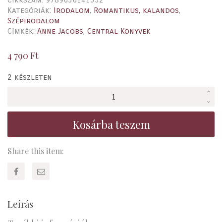
Kategóriák:
Irodalom
,
Romantikus, kalandos
,
Szépirodalom
Címkék:
Anne Jacobs
,
Central Könyvek
4 790
Ft
2 készleten
Visszatérés
a
villába
Kosárba teszem
mennyiség
Share this item:
Leírás