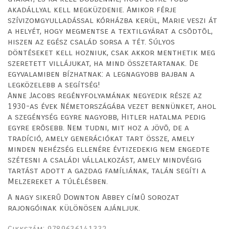
akadállyal kell megküzdenie. Amikor férje
szívizomgyulladással kórházba kerül, Marie veszi át
a helyét, hogy megmentse a textilgyárat a csõdtõl,
hiszen az egész család sorsa a tét. Súlyos
döntéseket kell hozniuk, csak akkor menthetik meg
szeretett villájukat, ha mind összetartanak. De
egyvalamiben bízhatnak: a legnagyobb bajban a
legközelebb a segítség!
Anne Jacobs regényfolyamának negyedik része az
1930-as évek Németországába vezet bennünket, ahol
a szegénység egyre nagyobb, Hitler hatalma pedig
egyre erõsebb. Nem tudni, mit hoz a jövõ, de a
tradíció, amely generációkat tart össze, amely
minden nehézség ellenére évtizedekig nem engedte
szétesni a családi vállalkozást, amely mindvégig
tartást adott a gazdag famíliának, talán segíti a
Melzereket a túlélésben.
A nagy sikerû Downton Abbey címû sorozat
rajongóinak különösen ajánljuk.
Cikkszám:
9789636141332