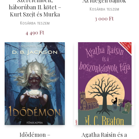
Szerelemben,
Az idegen bajnok
háborúban II. kötet –
Kosárba teszem
Kurt Szejt és Murka
3 000
Ft
Kosárba teszem
4 490
Ft
Idõdémon –
Agatha Raisin és a