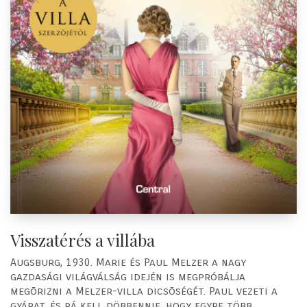
Visszatérés a villába
Augsburg, 1930. Marie és Paul Melzer a nagy
gazdasági világválság idején is megpróbálja
megõrizni a Melzer-villa dicsõségét. Paul vezeti a
gyárat, és rá kell döbbennie, hogy egyre több