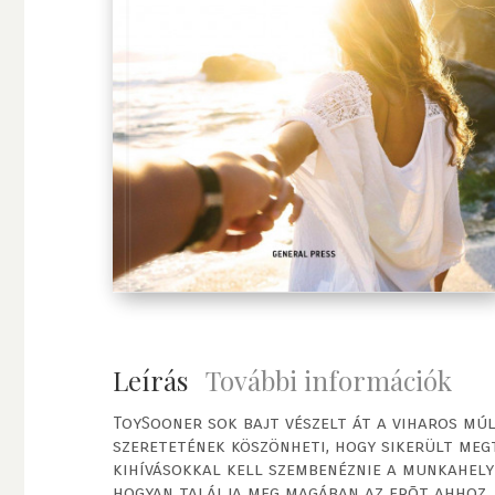
Leírás
További információk
ToySooner sok bajt vészelt át a viharos múl
szeretetének köszönheti, hogy sikerült meg
kihívásokkal kell szembenéznie a munkahelyé
hogyan találja meg magában az erõt ahhoz,