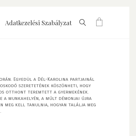
Adatkezelési Szabályzat
orán. Egyedül a Dél-Karolina partjainál
ndoskodó szeretetének köszönheti, hogy
ztos otthont teremtett a gyermekének.
e a munkahelyén, a múlt démonjai újra
an meg kell tanulnia, hogyan találja meg
.