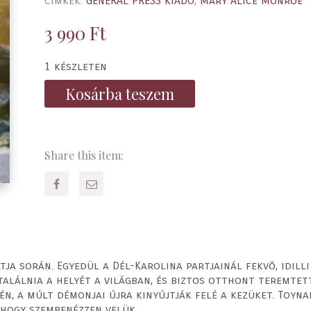
Címkék:
GENERAL PRESS KIADÓ
,
Mary Alice Monroe
3 990
Ft
1 készleten
Kosárba teszem
Share this item:
tja során. Egyedül a Dél-Karolina partjainál fekvõ, idil
találnia a helyét a világban, és biztos otthont teremtet
n, a múlt démonjai újra kinyújtják felé a kezüket. Toyn
 hogy szembenézzen velük.