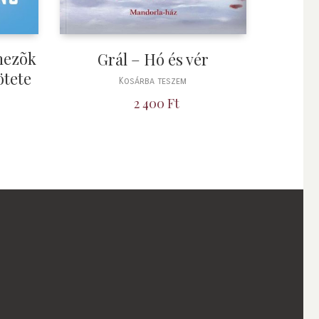
Éhezõk
Grál – Hó és vér
ötete
Kosárba teszem
2 400
Ft