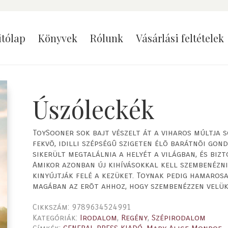
itólap
Könyvek
Rólunk
Vásárlási feltételek
Úszóleckék
ToySooner sok bajt vészelt át a viharos múltja s
fekvõ, idilli szépségû szigeten élõ barátnõi go
sikerült megtalálnia a helyét a világban, és bi
Amikor azonban új kihívásokkal kell szembenézni
kinyújtják felé a kezüket. Toynak pedig hamaros
magában az erõt ahhoz, hogy szembenézzen velük
Cikkszám:
9789634524991
Kategóriák:
Irodalom
,
Regény
,
Szépirodalom