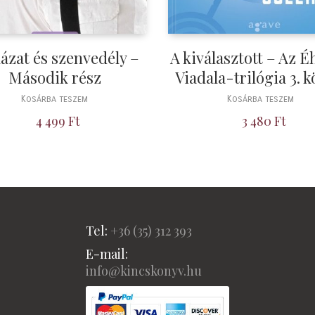
ázat és szenvedély –
A kiválasztott – Az 
Második rész
Viadala-trilógia 3. k
Kosárba teszem
Kosárba teszem
4 499
Ft
3 480
Ft
Tel:
+36 (
35) 312 393
E-mail:
info@kincskonyv.hu