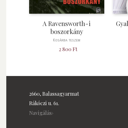
A Ravensworth-i
Gyal
boszorkány
Kosárba teszem
2 800
Ft
2660, Balassagyarmat
Rákóczi u. 61.
Navigálás›