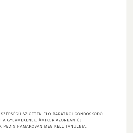
li szépségû szigeten élõ barátnõi gondoskodó
t a gyermekének. Amikor azonban új
ak pedig hamarosan meg kell tanulnia,