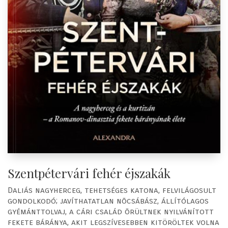
Szentpétervári fehér éjszakák
Daliás nagyherceg, tehetséges katona, felvilágosult
gondolkodó; javíthatatlan nõcsábász, állítólagos
gyémánttolvaj, a cári család õrültnek nyilvánított
fekete báránya, akit legszívesebben kitöröltek volna