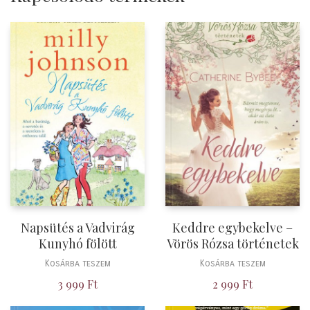
Napsütés a Vadvirág
Keddre egybekelve –
Kunyhó fölött
Vörös Rózsa történetek
Kosárba teszem
Kosárba teszem
3 999
Ft
2 999
Ft