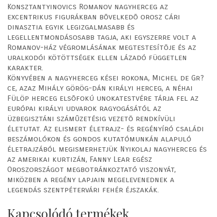
Konsztantyinovics Romanov nagyherceg az
excentrikus figurákban bõvelkedõ orosz cári
dinasztia egyik legizgalmasabb és
legellentmondásosabb tagja, aki egyszerre volt a
Romanov-ház végromlásának megtestesítõje és az
uralkodói kötöttségek ellen lázadó független
karakter.
Könyvében a nagyherceg kései rokona, Michel de Gr?
ce, azaz Mihály görög-dán királyi herceg, a néhai
Fülöp herceg elsõfokú unokatestvére tárja fel az
európai királyi udvarok ragyogásától az
üzbegisztáni számûzetésig vezetõ rendkívüli
életutat. Az elismert életrajz- és regényíró családi
beszámolókon és gondos kutatómunkán alapuló
életrajzából megismerhetjük Nyikolaj nagyherceg és
az amerikai kurtizán, Fanny Lear egész
Oroszországot megbotránkoztató viszonyát,
miközben a regény lapjain megelevenednek a
legendás szentpétervári fehér éjszakák.
Kapcsolódó termékek