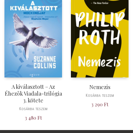
A kiválasztott – Az
Nemezis
Éhezõk Viadala-trilógia
Kosárba teszem
3. kötete
3 290
Ft
Kosárba teszem
3 480
Ft