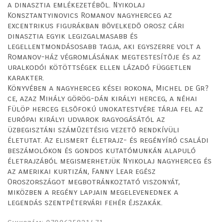
a dinasztia emlékezetébõl. Nyikolaj
Konsztantyinovics Romanov nagyherceg az
excentrikus figurákban bõvelkedõ orosz cári
dinasztia egyik legizgalmasabb és
legellentmondásosabb tagja, aki egyszerre volt a
Romanov-ház végromlásának megtestesítõje és az
uralkodói kötöttségek ellen lázadó független
karakter.
Könyvében a nagyherceg kései rokona, Michel de Gr?
ce, azaz Mihály görög-dán királyi herceg, a néhai
Fülöp herceg elsõfokú unokatestvére tárja fel az
európai királyi udvarok ragyogásától az
üzbegisztáni számûzetésig vezetõ rendkívüli
életutat. Az elismert életrajz- és regényíró családi
beszámolókon és gondos kutatómunkán alapuló
életrajzából megismerhetjük Nyikolaj nagyherceg és
az amerikai kurtizán, Fanny Lear egész
Oroszországot megbotránkoztató viszonyát,
miközben a regény lapjain megelevenednek a
legendás szentpétervári fehér éjszakák.