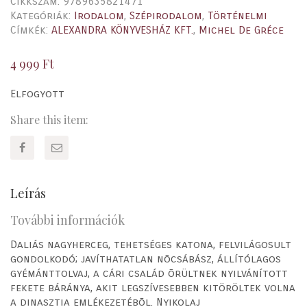
Cikkszám:
9789635821471
Kategóriák:
Irodalom
,
Szépirodalom
,
Történelmi
Címkék:
ALEXANDRA KÖNYVESHÁZ KFT.
,
Michel De Gréce
4 999
Ft
Elfogyott
Share this item:
Leírás
További információk
Daliás nagyherceg, tehetséges katona, felvilágosult
gondolkodó; javíthatatlan nõcsábász, állítólagos
gyémánttolvaj, a cári család õrültnek nyilvánított
fekete báránya, akit legszívesebben kitöröltek volna
a dinasztia emlékezetébõl. Nyikolaj