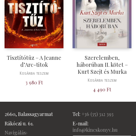
Tisztítótûz – A Jeanne
Szerelemben,
d’Arc-titok
háborúban II. kötet –
Kurt Szejt és Murka
Kosárba teszem
Kosárba teszem
3 980
Ft
4 490
Ft
2660, Balassagyarmat
Tel:
+36 (
35) 312 393
Rákóczi u. 61.
E-mail:
info@kincskonyv.hu
Navigálás›