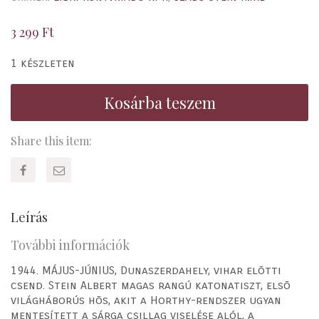
3 299
Ft
1 készleten
Kosárba teszem
Share this item:
Leírás
További információk
1944. MÁJUS-JÚNIUS, Dunaszerdahely, vihar elõtti
csend. Stein Albert magas rangú katonatiszt, elsõ
világháborús hõs, akit a Horthy-rendszer ugyan
mentesített a sárga csillag viselése alól, a