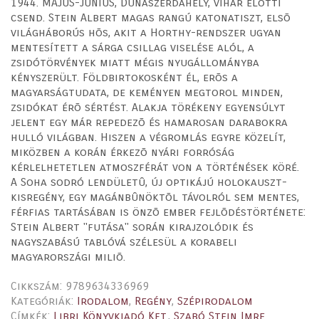
1944. MÁJUS-JÚNIUS, Dunaszerdahely, vihar elõtti
csend. Stein Albert magas rangú katonatiszt, elsõ
világháborús hõs, akit a Horthy-rendszer ugyan
mentesített a sárga csillag viselése alól, a
zsidótörvények miatt mégis nyugállományba
kényszerült. Földbirtokosként él, erõs a
magyarságtudata, de keményen megtorol minden,
zsidókat érõ sértést. Alakja törékeny egyensúlyt
jelent egy már repedezõ és hamarosan darabokra
hulló világban. Hiszen a végromlás egyre közelít,
miközben a korán érkezõ nyári forróság
kérlelhetetlen atmoszférát von a történések köré.
A Soha sodró lendületû, új optikájú holokauszt-
kisregény, egy magánbûnöktõl távolról sem mentes,
férfias tartásában is önzõ ember fejlõdéstörténete:
Stein Albert "futása" során kirajzolódik és
nagyszabású tablóvá szélesül a korabeli
magyarországi miliõ.
Cikkszám:
9789634336969
Kategóriák:
Irodalom
,
Regény
,
Szépirodalom
Címkék:
Libri Könyvkiadó Kft.
,
Szabó Stein Imre