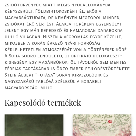
zsidótörvények miatt mégis nyugállományba
kényszerült. Földbirtokosként él, erõs a
magyarságtudata, de keményen megtorol minden,
zsidókat érõ sértést. Alakja törékeny egyensúlyt
jelent egy már repedezõ és hamarosan darabokra
hulló világban. Hiszen a végromlás egyre közelít,
miközben a korán érkezõ nyári forróság
kérlelhetetlen atmoszférát von a történések köré.
A Soha sodró lendületû, új optikájú holokauszt-
kisregény, egy magánbûnöktõl távolról sem mentes,
férfias tartásában is önzõ ember fejlõdéstörténete:
Stein Albert "futása" során kirajzolódik és
nagyszabású tablóvá szélesül a korabeli
magyarországi miliõ.
Kapcsolódó termékek