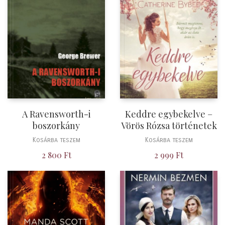
A Ravensworth-i
Keddre egybekelve –
boszorkány
Vörös Rózsa történetek
Kosárba teszem
Kosárba teszem
2 800
Ft
2 999
Ft