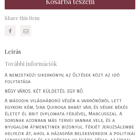
Kosárba teszem
Share this item:
Leírás
További információk
A nemzetközi sikerkönyv, az Öltések közt az idõ
folytatása
NÉGY VÁROS. KÉT KÜLDETÉS. EGY NÕ.
A második világháború végén a varrónõbõl lett
egykori kém, Sira Quiroga babát vár, és végre békés
életet él brit diplomata férjével, Marcusszal. A
sorsnak azonban más tervei vannak vele, és a
nyugalom átmenetinek bizonyul. Férjét Jeruzsálembe
helyezik át, ahol a házaspár belekeveredik a politikai
fenyegetések és az erõszak világába. Végul az Izrael