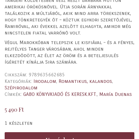
tangeri kuldetésben vesz részt Barbara Hutton
amerikai örökösnõvel. Útja során árnyakkal
találkozik a múltjából, akik mind arra törekszenek,
hogy tönkretegyék õt – köztuk egykori szeretõjével,
Ramiróval, aki évekkel azelõtt elhagyta, amikor még
nincstelen fiatal varrónõ volt.
Végul Marokkóban telepszik le kisfiával – és a fényes,
rejtélyes Tanger városában, ahol minden
elkezdõdött, az élet az öröm és a beteljesulés
ígéretét kínálja Sira számára.
Cikkszám:
9789635662685
Kategóriák:
Irodalom
,
Romantikus, kalandos
,
Szépirodalom
Címkék:
GABO KÖNYVKIADÓ ÉS KERESK.KFT.
,
María Duenas
5 490
Ft
1 készleten