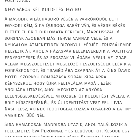
folytatása
NÉGY VÁROS. KÉT KÜLDETÉS. EGY NÕ.
A második világháború végén a varrónõbõl lett
egykori kém, Sira Quiroga babát vár, és végre békés
életet él brit diplomata férjével, Marcusszal. A
sorsnak azonban más tervei vannak vele, és a
nyugalom átmenetinek bizonyul. Férjét Jeruzsálembe
helyezik át, ahol a házaspár belekeveredik a politikai
fenyegetések és az erõszak világába. Végul az Izrael
állam megszuletését megelõzõ feszultségek elérik a
forráspontot, és tragédiába csapnak át a King David
Hotel szörnyû bombázása során. Sira arra
kényszerul, hogy újra feltalálja magát, ezért
Angliába utazik, ahol megkuzd az anyósa
ellenségeskedésével, miközben új kuldetést vállal a
brit hírszerzésnél, és új identitást vesz fel. Livia
Nash lesz, akinek fedõfoglalkozása újságíró a latin-
amerikai BBC-nél.
Sira hamarosan Madridba utazik, ahol találkozik a
félelmetes Eva Perónnal – és elbûvöli õt. Késõbb egy