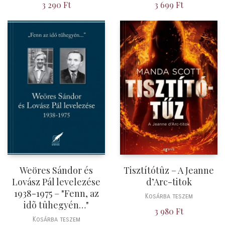
3 290
Ft
3 699
Ft
Weöres Sándor és
Tisztítótûz – A Jeanne
Lovász Pál levelezése
d’Arc-titok
1938-1975 – "Fenn, az
Kosárba teszem
idõ tûhegyén…"
3 980
Ft
Kosárba teszem