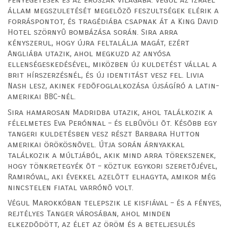
állam megszuletését megelõzõ feszultségek elérik a
forráspontot, és tragédiába csapnak át a King David
Hotel szörnyû bombázása során. Sira arra
kényszerul, hogy újra feltalálja magát, ezért
Angliába utazik, ahol megkuzd az anyósa
ellenségeskedésével, miközben új kuldetést vállal a
brit hírszerzésnél, és új identitást vesz fel. Livia
Nash lesz, akinek fedõfoglalkozása újságíró a latin-
amerikai BBC-nél.
Sira hamarosan Madridba utazik, ahol találkozik a
félelmetes Eva Perónnal – és elbûvöli õt. Késõbb egy
tangeri kuldetésben vesz részt Barbara Hutton
amerikai örökösnõvel. Útja során árnyakkal
találkozik a múltjából, akik mind arra törekszenek,
hogy tönkretegyék õt – köztuk egykori szeretõjével,
Ramiróval, aki évekkel azelõtt elhagyta, amikor még
nincstelen fiatal varrónõ volt.
Végul Marokkóban telepszik le kisfiával – és a fényes,
rejtélyes Tanger városában, ahol minden
elkezdõdött, az élet az öröm és a beteljesulés