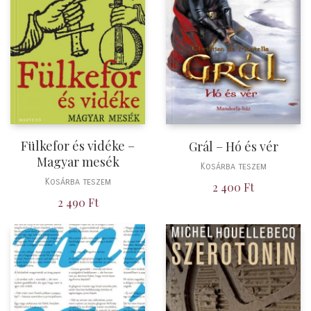
Fülkefor és vidéke –
Grál – Hó és vér
Magyar mesék
Kosárba teszem
Kosárba teszem
2 400
Ft
2 490
Ft