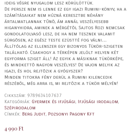
ideig végre nyugalom lesz körülöttük.
De persze nem is lenne ez egy igazi Rumini-könyv, ha a
számításaikat nem húzná keresztbe néhány
ártalmatlannak tûnõ, ám annál veszélyesebb
higanyhidra, aminek a mérgétõl Sajtos Rozi nemcsak
gondolatolvasó lesz, de ha nem tesznek valamit
sürgõsen, az egész teste ezüstté fog válni…
Állítólag az ellenszer egy bizonyos Tükör-szigeten
található. Csakhogy a térképen jelölt helyen két
egyforma sziget áll! Az egyik a másiknak tükörképe,
és mindkettõ nagyon veszélyes! De vajon melyik az
igazi, és hol rejtõzik a gyógyszer?
Minden titokra fény derül a Rumini kilencedik
részébõl, még arra is, mi rejtõzik a tükör mélyén!
Cikkszám:
9789634107637
Kategóriák:
Gyermek és ifjúsági
,
Ifjúsági irodalom
,
Szépirodalom
Címkék:
Berg Judit
,
Pozsonyi Pagony Kft
4 990
Ft