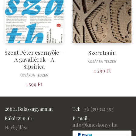
Szent Péter esernyõje –
Szerotonin
A gavallérok – A
Kosárba teszem
Sipsirica
4 299
Ft
Kosárba teszem
1 599
Ft
2660, Balassagyarmat
Tel:
+36 (
35) 312 393
Rákóczi u. 61.
E-mail:
info@kincskonyv.hu
Navigálás›