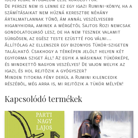
De persze nem is lenne ez egy igazi Rumini-könyv, ha a
számításaikat nem húzná keresztbe néhány
ártalmatlannak tûnõ, ám annál veszélyesebb
higanyhidra, aminek a mérgétõl Sajtos Rozi nemcsak
gondolatolvasó lesz, de ha nem tesznek valamit
sürgõsen, az egész teste ezüstté fog válni…
Állítólag az ellenszer egy bizonyos Tükör-szigeten
található. Csakhogy a térképen jelölt helyen két
egyforma sziget áll! Az egyik a másiknak tükörképe,
és mindkettõ nagyon veszélyes! De vajon melyik az
igazi, és hol rejtõzik a gyógyszer?
Minden titokra fény derül a Rumini kilencedik
részébõl, még arra is, mi rejtõzik a tükör mélyén!
Kapcsolódó termékek