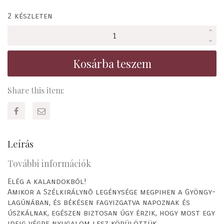
2 készleten
Rumini
Tükör-
szigeten
Kosárba teszem
mennyiség
Share this item:
Leírás
További információk
Elég a kalandokból!
Amikor a Szélkirálynõ legénysége megpihen a Gyöngy-
lagúnában, és békésen fagyizgatva napoznak és
úszkálnak, egészen biztosan úgy érzik, hogy most egy
ideig végre nyugalom lesz körülöttük.