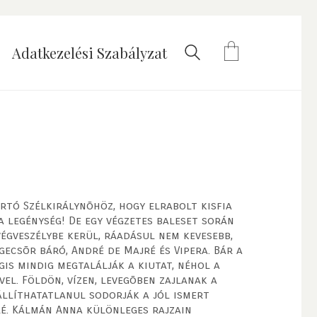
Adatkezelési Szabályzat
rtó Szélkirálynõhöz, hogy elrabolt kisfia
a legénység! De egy végzetes baleset során
vég­veszélybe kerül, ráadásul nem kevesebb,
ecsõr báró, André de Majré és Vipera. Bár a
is mindig megtalálják a kiutat, néhol a
el. Földön, vízen, levegõben zajlanak a
állíthatatlanul sodorják a jól ismert
é. Kálmán Anna különleges rajzain