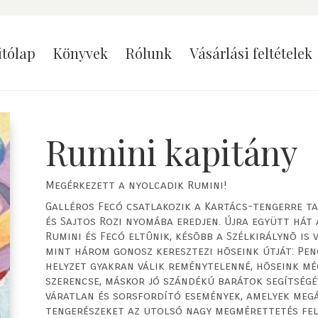
itólap
Könyvek
Rólunk
Vásárlási feltételek
Rumini kapitány
Megérkezett a nyolcadik Rumini!
Galléros Fecó csatlakozik a Kartács-tengerre ta
és Sajtos Rozi nyomába eredjen. Újra együtt hát 
Rumini és Fecó eltûnik, késõbb a Szélkirálynõ is 
mint három gonosz keresztezi hõseink útját: Peng
helyzet gyakran válik reménytelenné, hõseink még
szerencse, máskor jó szándékú barátok segítségév
váratlan és sorsfordító események, amelyek meg
tengerészeket az utolsó nagy megmérettetés fel