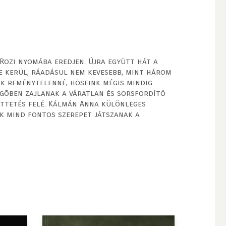
 Rozi nyomába eredjen. Újra együtt hát a
ybe kerül, ráadásul nem kevesebb, mint három
lik reménytelenné, hõseink mégis mindig
vegõben zajlanak a váratlan és sorsfordító
ttetés felé. Kálmán Anna különleges
ik mind fontos szerepet játszanak a