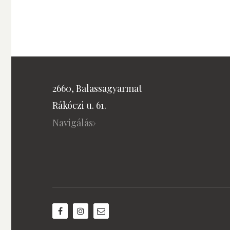
2660, Balassagyarmat
Rákóczi u. 61.
Navigálás›