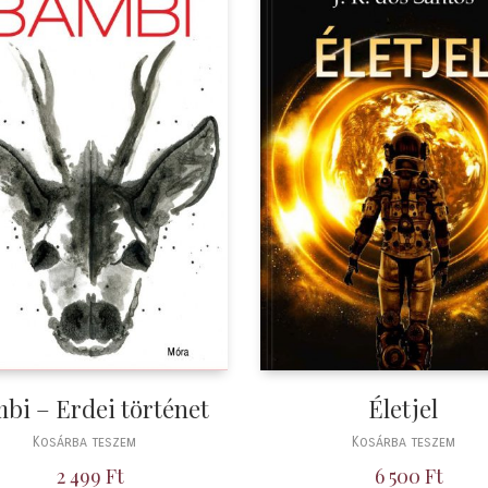
bi – Erdei történet
Életjel
Kosárba teszem
Kosárba teszem
2 499
Ft
6 500
Ft