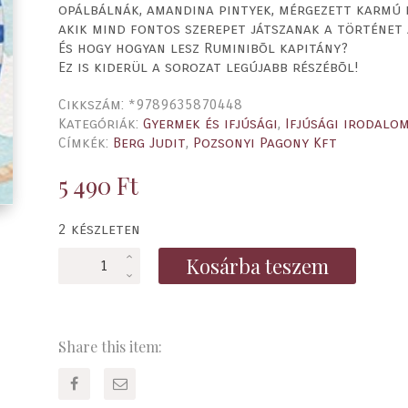
opálbálnák, amandina pintyek, mérgezett karmú 
akik mind fontos szerepet játszanak a történet
És hogy hogyan lesz Ruminibõl kapitány?
Ez is kiderül a sorozat legújabb részébõl!
Cikkszám:
*9789635870448
Kategóriák:
Gyermek és ifjúsági
,
Ifjúsági irodalo
Címkék:
Berg Judit
,
Pozsonyi Pagony Kft
5 490
Ft
2 készleten
Rumini
Kosárba teszem
kapitány
mennyiség
Share this item: