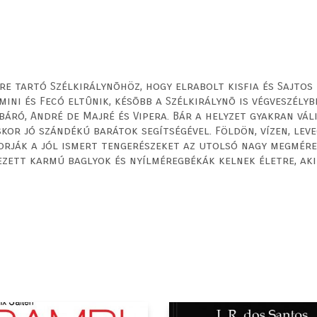
e tartó Szélkirálynõhöz, hogy elrabolt kisfia és Sajtos
mini és Fecó eltûnik, késõbb a Szélkirálynõ is vég­veszél
báró, André de Majré és Vipera. Bár a helyzet gyakran vá
skor jó szándékú barátok segítségével. Földön, vízen, le
orják a jól ismert tengerészeket az utolsó nagy megmére
ezett karmú baglyok és nyílméregbékák kelnek életre, ak