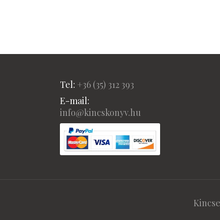
Tel:
+36 (
35) 312 393
E-mail:
info@kincskonyv.hu
Kincse