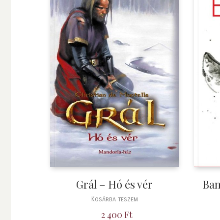
Grál – Hó és vér
Bam
Kosárba teszem
2 400
Ft