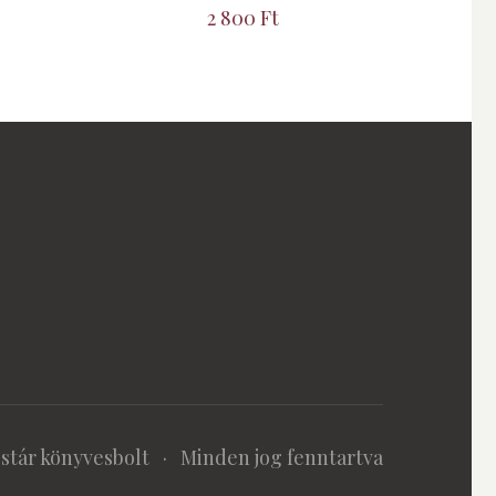
2 800
Ft
stár könyvesbolt
· Minden jog fenntartva