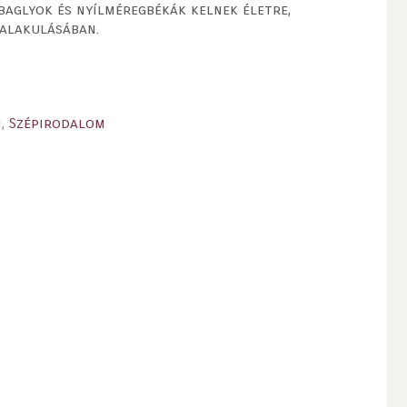
baglyok és nyílméregbékák kelnek életre,
 alakulásában.
m
,
Szépirodalom