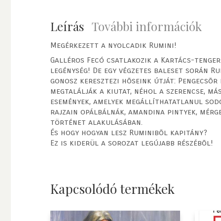
Leírás
További információk
Megérkezett a nyolcadik Rumini!
Galléros Fecó csatlakozik a Kartács-tengerr
legénység! De egy végzetes baleset során Ru
gonosz keresztezi hõseink útját: Pengecsõr 
megtalálják a kiutat, néhol a szerencse, má
események, amelyek megállíthatatlanul sod
rajzain opálbálnák, amandina pintyek, mérg
történet alakulásában.
És hogy hogyan lesz Ruminibõl kapitány?
Ez is kiderül a sorozat legújabb részébõl!
Kapcsolódó termékek