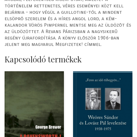
történelem rettenetes, véres eseményei közt kell
bejárnia – hogy végül a guillotine-tól a mindent
elsöprõ szerelem és a híres angol lord, a kém-
kalandor Vörös Pimpernel mentse meg az üldözõt és
az üldözöttet. A Revans Párizsban a nagysikerû
regény újrafordítása. A könyv elõször 1906-ban
jelent meg magyarul Megfizetek! címmel.
Kapcsolódó termékek