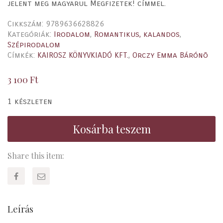
jelent meg magyarul Megfizetek! címmel.
Cikkszám:
9789636628826
Kategóriák:
Irodalom
,
Romantikus, kalandos
,
Szépirodalom
Címkék:
KAIROSZ KÖNYVKIADÓ KFT.
,
Orczy Emma Bárónõ
3 100
Ft
1 készleten
Kosárba teszem
Share this item:
Leírás