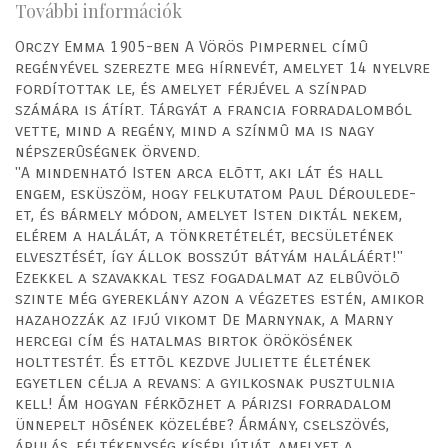
További információk
Orczy Emma 1905-ben A Vörös Pimpernel címû
regényével szerezte meg hírnevét, amelyet 14 nyelvre
fordítottak le, és amelyet férjével a színpad
számára is átírt. Tárgyát a francia forradalomból
vette, mind a regény, mind a színmû ma is nagy
népszerûségnek örvend.
"A mindenható Isten arca elõtt, aki lát és hall
engem, esküszöm, hogy felkutatom Paul Déroulede-
et, és bármely módon, amelyet Isten diktál nekem,
elérem a halálát, a tönkretételét, becsületének
elvesztését, így állok bosszút bátyám haláláért!"
Ezekkel a szavakkal tesz fogadalmat az elbûvölõ
szinte még gyereklány azon a végzetes estén, amikor
hazahozzák az ifjú vikomt De Marnynak, a Marny
hercegi cím és hatalmas birtok örökösének
holttestét. És ettõl kezdve Juliette életének
egyetlen célja a revans: a gyilkosnak pusztulnia
kell! Ám hogyan férkõzhet a párizsi forradalom
ünnepelt hõsének közelébe? Ármány, cselszövés,
árulás, féltékenység kíséri útját, amelyet a