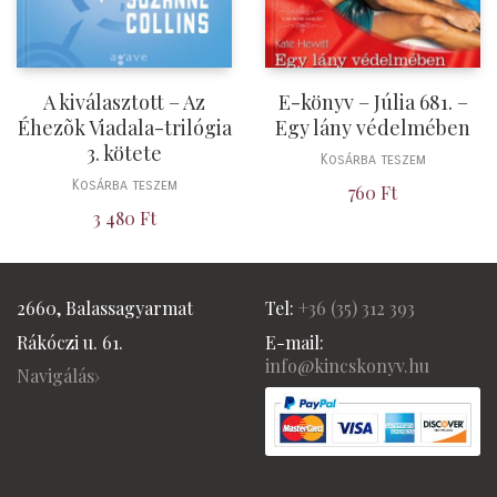
A kiválasztott – Az
E-könyv – Júlia 681. –
Éhezõk Viadala-trilógia
Egy lány védelmében
3. kötete
Kosárba teszem
Kosárba teszem
760
Ft
3 480
Ft
2660, Balassagyarmat
Tel:
+36 (
35) 312 393
Rákóczi u. 61.
E-mail:
info@kincskonyv.hu
Navigálás›