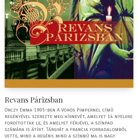
Revans Párizsban
Orczy Emma 1905-ben A Vörös Pimpernel címû
regényével szerezte meg hírnevét, amelyet 14 nyelvre
fordítottak le, és amelyet férjével a színpad
számára is átírt. Tárgyát a francia forradalomból
vette, mind a regény, mind a színmû ma is nagy