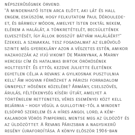
népszerûségnek örvend.
"A mindenható Isten arca elõtt, aki lát és hall
engem, esküszöm, hogy felkutatom Paul Déroulede-
et, és bármely módon, amelyet Isten diktál nekem,
elérem a halálát, a tönkretételét, becsületének
elvesztését, így állok bosszút bátyám haláláért!"
Ezekkel a szavakkal tesz fogadalmat az elbûvölõ
szinte még gyereklány azon a végzetes estén, amikor
hazahozzák az ifjú vikomt De Marnynak, a Marny
hercegi cím és hatalmas birtok örökösének
holttestét. És ettõl kezdve Juliette életének
egyetlen célja a revans: a gyilkosnak pusztulnia
kell! Ám hogyan férkõzhet a párizsi forradalom
ünnepelt hõsének közelébe? Ármány, cselszövés,
árulás, féltékenység kíséri útját, amelyet a
történelem rettenetes, véres eseményei közt kell
bejárnia – hogy végül a guillotine-tól a mindent
elsöprõ szerelem és a híres angol lord, a kém-
kalandor Vörös Pimpernel mentse meg az üldözõt és
az üldözöttet. A Revans Párizsban a nagysikerû
regény újrafordítása. A könyv elõször 1906-ban