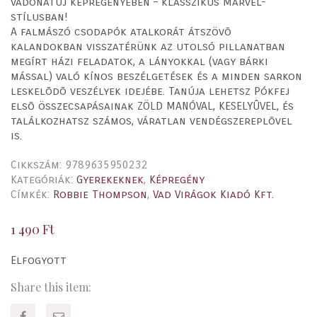
vadonatúj képregényében – klasszikus Marvel-
stílusban!
A falmászó csodapók atalkorát átszövõ
kalandokban visszatérünk az utolsó pillanatban
megírt házi feladatok, a lányokkal (vagy bárki
mással) való kínos beszélgetések és a minden sarkon
leskelõdõ veszélyek idejébe. Tanúja lehetsz Pókfej
elsõ összecsapásainak ZÖLD MANÓVAL, KESELYÛVEL, és
találkozhatsz számos, váratlan vendégszereplõvel
is.
Cikkszám:
9789635950232
Kategóriák:
Gyerekeknek
,
Képregény
Címkék:
Robbie Thompson
,
Vad Virágok Kiadó Kft.
1 490
Ft
Elfogyott
Share this item: