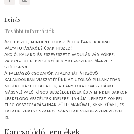
Leírás
További információk
Azt hiszed, mindent tudsz Peter Parker korai
pályafutásáról? Csak hiszed!
Akció, kaland és eszeveszett vadulás vár Pókfej
vadonatúj képregényében – klasszikus Marvel-
stílusban!
A falmászó csodapók atalkorát átszövõ
kalandokban visszatérünk az utolsó pillanatban
megírt házi feladatok, a lányokkal (vagy bárki
mással) való kínos beszélgetések és a minden sarkon
leskelõdõ veszélyek idejébe. Tanúja lehetsz Pókfej
elsõ összecsapásainak ZÖLD MANÓVAL, KESELYÛVEL, és
találkozhatsz számos, váratlan vendégszereplõvel
is.
Kapcsolódó termékek