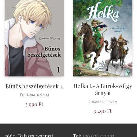
Helka I.- A Burok-völgy
Bûnös beszélgetések 1.
árnyai
Kosárba teszem
Kosárba teszem
3 990
Ft
3 490
Ft
2660, Balassagyarmat
Tel:
+36 (
35) 312 393