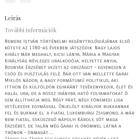
Leírás
További információk
Nemere István történelmi regénytrilógiájának elsõ
kötete az 1380-as években játszódik. Nagy Lajos
király már meghalt, kicsi lánya, Mária a Magyar
Királyság névleges uralkodója, helyette anyja,
Bosnyák Erzsébet vezeti az országot – egyenesen a
csõd és pusztulás felé. Bár ott van mellette Garai
Miklós nádor, a nagy formátumú politikus, aki
itthon és külföldön egyaránt tevékenykedik, élet és
halál ura, de a rossz irányba ható folyamatokat õ
sem állíthatja meg. Négy párt, négy fõnemesi liga
vetélkedik egymással. Önjelölt királyok bukkannak
fel és buknak el: a fiatal Luxemburgi Zsigmond, a már
nem fiatal, esküszegõ nápolyi Károly, sõt maga
Erzsébet, de talán még Garai is örömmel látná a
trónon – önmagát…
Zádor fia Zádor egy furcsa fogadás révén lett