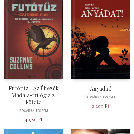
Futótûz – Az Éhezõk
Anyádat!
Viadala-trilógia 2.
Kosárba teszem
kötete
2 290
Ft
Kosárba teszem
4 980
Ft