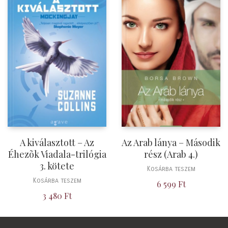
A kiválasztott – Az
Az Arab lánya – Második
Éhezõk Viadala-trilógia
rész (Arab 4.)
3. kötete
Kosárba teszem
Kosárba teszem
6 599
Ft
3 480
Ft