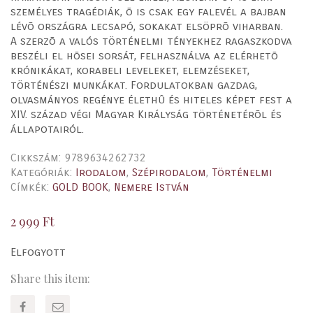
személyes tragédiák, õ is csak egy falevél a bajban
lévõ országra lecsapó, sokakat elsöprõ viharban.
A szerzõ a valós történelmi tényekhez ragaszkodva
beszéli el hõsei sorsát, felhasználva az elérhetõ
krónikákat, korabeli leveleket, elemzéseket,
történészi munkákat. Fordulatokban gazdag,
olvasmányos regénye élethû és hiteles képet fest a
XIV. század végi Magyar Királyság történetérõl és
állapotairól.
Cikkszám:
9789634262732
Kategóriák:
Irodalom
,
Szépirodalom
,
Történelmi
Címkék:
GOLD BOOK
,
Nemere István
2 999
Ft
Elfogyott
Share this item: