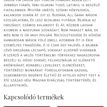
jobbágy fiából írni-olvasni tudó, latinul is beszélõ
fiatalember. Miután urától szökni kényszerül,
kalandok során át jut el Budára, áll Garai nádor
szolgálatába, és lesz bizalmas futárja. Bejárja az
országot, számos kalandot él át, közben lassan
kiismeri a nagyurak szokásait. Nem paraszt már, de
még nem is úr vagy polgár. Becsületessége és hûsége
hamarosan mások fölé emeli, azonban õt is érik
személyes tragédiák, õ is csak egy falevél a bajban
lévõ országra lecsapó, sokakat elsöprõ viharban.
A szerzõ a valós történelmi tényekhez ragaszkodva
beszéli el hõsei sorsát, felhasználva az elérhetõ
krónikákat, korabeli leveleket, elemzéseket,
történészi munkákat. Fordulatokban gazdag,
olvasmányos regénye élethû és hiteles képet fest a
XIV. század végi Magyar Királyság történetérõl és
állapotairól.
Kapcsolódó termékek