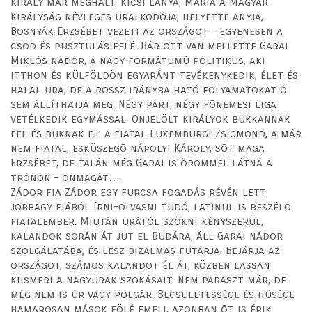
király már meghalt, kicsi lánya, Mária a Magyar
Királyság névleges uralkodója, helyette anyja,
Bosnyák Erzsébet vezeti az országot – egyenesen a
csõd és pusztulás felé. Bár ott van mellette Garai
Miklós nádor, a nagy formátumú politikus, aki
itthon és külföldön egyaránt tevékenykedik, élet és
halál ura, de a rossz irányba ható folyamatokat õ
sem állíthatja meg. Négy párt, négy fõnemesi liga
vetélkedik egymással. Önjelölt királyok bukkannak
fel és buknak el: a fiatal Luxemburgi Zsigmond, a már
nem fiatal, esküszegõ nápolyi Károly, sõt maga
Erzsébet, de talán még Garai is örömmel látná a
trónon – önmagát…
Zádor fia Zádor egy furcsa fogadás révén lett
jobbágy fiából írni-olvasni tudó, latinul is beszélõ
fiatalember. Miután urától szökni kényszerül,
kalandok során át jut el Budára, áll Garai nádor
szolgálatába, és lesz bizalmas futárja. Bejárja az
országot, számos kalandot él át, közben lassan
kiismeri a nagyurak szokásait. Nem paraszt már, de
még nem is úr vagy polgár. Becsületessége és hûsége
hamarosan mások fölé emeli, azonban õt is érik