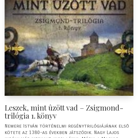
Leszek, mint ûzött vad – Zsigmond-
trilógia 1. könyv
Nemere István történelmi regénytrilógiájának elsõ
kötete az 1380-as években játszódik. Nagy Lajos