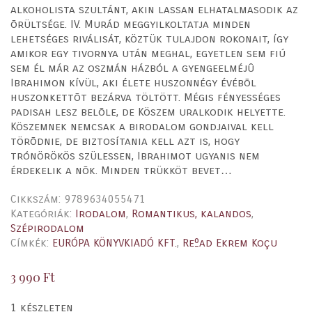
alkoholista szultánt, akin lassan elhatalmasodik az
õrültsége. IV. Murád meggyilkoltatja minden
lehetséges riválisát, köztük tulajdon rokonait, így
amikor egy tivornya után meghal, egyetlen sem fiú
sem él már az oszmán házból a gyengeelméjû
Ibrahimon kívül, aki élete huszonnégy évébõl
huszonkettõt bezárva töltött. Mégis fényességes
padisah lesz belõle, de Köszem uralkodik helyette.
Köszemnek nemcsak a birodalom gondjaival kell
törõdnie, de biztosítania kell azt is, hogy
trónörökös szülessen, Ibrahimot ugyanis nem
érdekelik a nõk. Minden trükköt bevet…
Cikkszám:
9789634055471
Kategóriák:
Irodalom
,
Romantikus, kalandos
,
Szépirodalom
Címkék:
EURÓPA KÖNYVKIADÓ KFT.
,
Reºad Ekrem Koçu
3 990
Ft
1 készleten