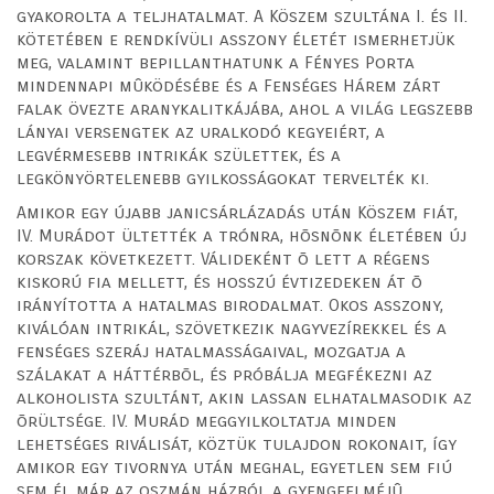
gyakorolta a teljhatalmat. A Köszem szultána I. és II.
kötetében e rendkívüli asszony életét ismerhetjük
meg, valamint bepillanthatunk a Fényes Porta
mindennapi mûködésébe és a Fenséges Hárem zárt
falak övezte aranykalitkájába, ahol a világ legszebb
lányai versengtek az uralkodó kegyeiért, a
legvérmesebb intrikák születtek, és a
legkönyörtelenebb gyilkosságokat tervelték ki.
Amikor egy újabb janicsárlázadás után Köszem fiát,
IV. Murádot ültették a trónra, hõsnõnk életében új
korszak következett. Válideként õ lett a régens
kiskorú fia mellett, és hosszú évtizedeken át õ
irányította a hatalmas birodalmat. Okos asszony,
kiválóan intrikál, szövetkezik nagyvezírekkel és a
fenséges szeráj hatalmasságaival, mozgatja a
szálakat a háttérbõl, és próbálja megfékezni az
alkoholista szultánt, akin lassan elhatalmasodik az
õrültsége. IV. Murád meggyilkoltatja minden
lehetséges riválisát, köztük tulajdon rokonait, így
amikor egy tivornya után meghal, egyetlen sem fiú
sem él már az oszmán házból a gyengeelméjû