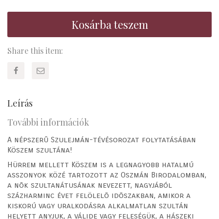
Kosárba teszem
Share this item:
Leírás
További információk
A népszerû Szulejmán-tévésorozat folytatásában
Köszem szultána!
Hürrem mellett Köszem is a legnagyobb hatalmú
asszonyok közé tartozott az Oszmán Birodalomban,
a nõk szultanátusának nevezett, nagyjából
százharminc évet felölelõ idõszakban, amikor a
kiskorú vagy uralkodásra alkalmatlan szultán
helyett anyjuk, a válide vagy feleségük, a hászeki