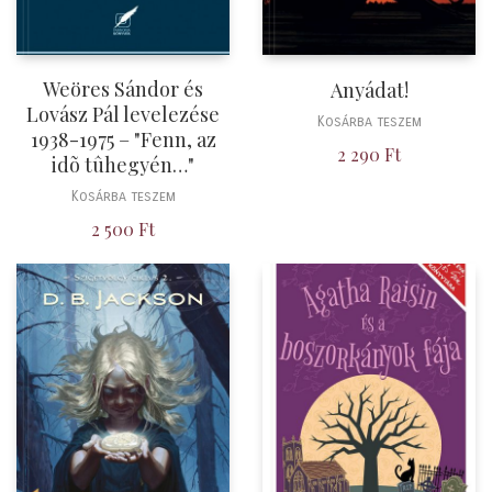
Weöres Sándor és
Anyádat!
Lovász Pál levelezése
Kosárba teszem
1938-1975 – "Fenn, az
2 290
Ft
idõ tûhegyén…"
Kosárba teszem
2 500
Ft