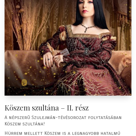
Köszem szultána – II. rész
A népszerû Szulejmán-tévésorozat folytatásában
Köszem szultána!
Hürrem mellett Köszem is a legnagyobb hatalmú