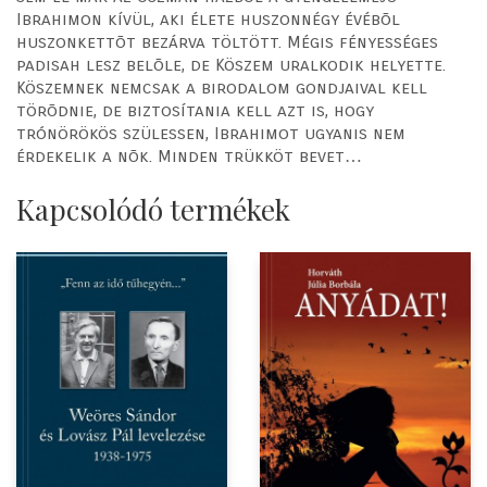
Ibrahimon kívül, aki élete huszonnégy évébõl
huszonkettõt bezárva töltött. Mégis fényességes
padisah lesz belõle, de Köszem uralkodik helyette.
Köszemnek nemcsak a birodalom gondjaival kell
törõdnie, de biztosítania kell azt is, hogy
trónörökös szülessen, Ibrahimot ugyanis nem
érdekelik a nõk. Minden trükköt bevet…
Kapcsolódó termékek