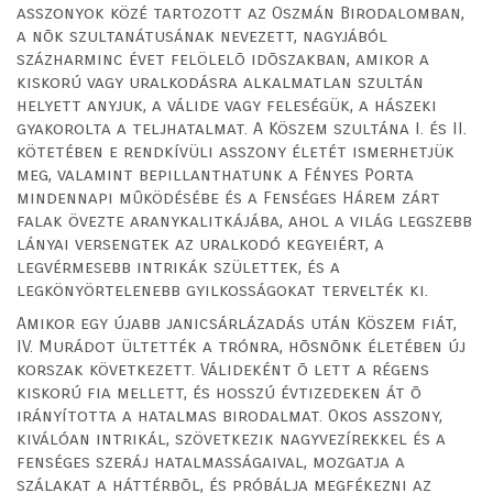
asszonyok közé tartozott az Oszmán Birodalomban,
a nõk szultanátusának nevezett, nagyjából
százharminc évet felölelõ idõszakban, amikor a
kiskorú vagy uralkodásra alkalmatlan szultán
helyett anyjuk, a válide vagy feleségük, a hászeki
gyakorolta a teljhatalmat. A Köszem szultána I. és II.
kötetében e rendkívüli asszony életét ismerhetjük
meg, valamint bepillanthatunk a Fényes Porta
mindennapi mûködésébe és a Fenséges Hárem zárt
falak övezte aranykalitkájába, ahol a világ legszebb
lányai versengtek az uralkodó kegyeiért, a
legvérmesebb intrikák születtek, és a
legkönyörtelenebb gyilkosságokat tervelték ki.
Amikor egy újabb janicsárlázadás után Köszem fiát,
IV. Murádot ültették a trónra, hõsnõnk életében új
korszak következett. Válideként õ lett a régens
kiskorú fia mellett, és hosszú évtizedeken át õ
irányította a hatalmas birodalmat. Okos asszony,
kiválóan intrikál, szövetkezik nagyvezírekkel és a
fenséges szeráj hatalmasságaival, mozgatja a
szálakat a háttérbõl, és próbálja megfékezni az