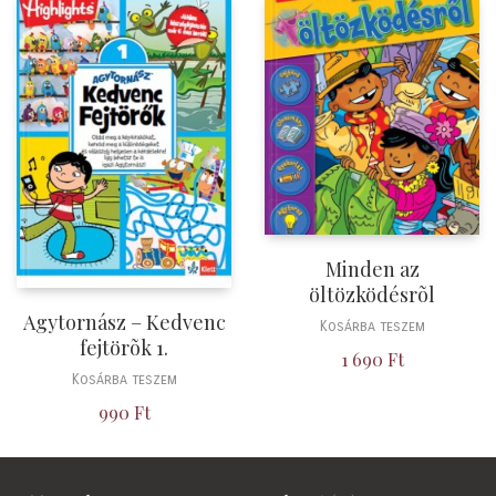
Minden az
öltözködésrõl
Agytornász – Kedvenc
Kosárba teszem
fejtörõk 1.
1 690
Ft
Kosárba teszem
990
Ft