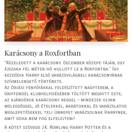
Karácsony a Roxfortban
"Közeledett a karácsony. December közepe táján, egy
éjszaka fél méter hó hullott le a Roxfortra." Így
kezdődik Harry első varázsvilágbeli karácsonyának
szívmelengető története.
Az óriási fenyőfákkal feldíszített nagyterem, a
Griffendél klubhelyiségében töltött meghitt este,
az ajándékok karácsony reggel – mindezek olyan
melegséggel, jó ételekkel, barátokkal és varázslatos
meglepetésekkel teli ünnepet varázsolnak Harrynek,
amit soha nem fog elfelejteni!
A kötet szövege J.K. Rowling Harry Potter és a