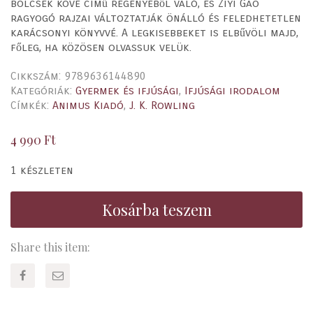
bölcsek köve című regényéből való, és Ziyi Gao
ragyogó rajzai változtatják önálló és feledhetetlen
karácsonyi könyvvé. A legkisebbeket is elbűvöli majd,
főleg, ha közösen olvassuk velük.
Cikkszám:
9789636144890
Kategóriák:
Gyermek és ifjúsági
,
Ifjúsági irodalom
Címkék:
Animus Kiadó
,
J. K. Rowling
4 990
Ft
1 készleten
Kosárba teszem
Share this item: