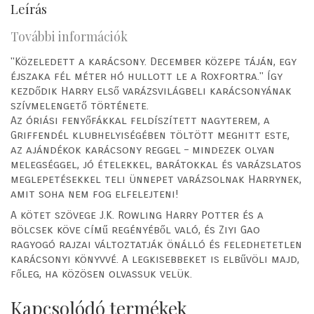
Leírás
További információk
"Közeledett a karácsony. December közepe táján, egy
éjszaka fél méter hó hullott le a Roxfortra." Így
kezdődik Harry első varázsvilágbeli karácsonyának
szívmelengető története.
Az óriási fenyőfákkal feldíszített nagyterem, a
Griffendél klubhelyiségében töltött meghitt este,
az ajándékok karácsony reggel – mindezek olyan
melegséggel, jó ételekkel, barátokkal és varázslatos
meglepetésekkel teli ünnepet varázsolnak Harrynek,
amit soha nem fog elfelejteni!
A kötet szövege J.K. Rowling Harry Potter és a
bölcsek köve című regényéből való, és Ziyi Gao
ragyogó rajzai változtatják önálló és feledhetetlen
karácsonyi könyvvé. A legkisebbeket is elbűvöli majd,
főleg, ha közösen olvassuk velük.
Kapcsolódó termékek