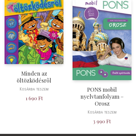
Minden az
öltözködésrõl
PONS mobil
Kosárba teszem
nyelvtanfolyam –
1 690
Ft
Orosz
Kosárba teszem
3 990
Ft