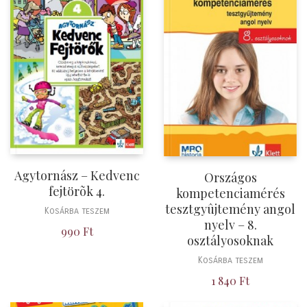
Agytornász – Kedvenc
Országos
fejtörõk 4.
kompetenciamérés
tesztgyûjtemény angol
Kosárba teszem
nyelv – 8.
990
Ft
osztályosoknak
Kosárba teszem
1 840
Ft