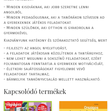
– Minden kisdiáknak, aki jobb szeretne lenni
angolból.
– Minden pedagógusnak, aki a tanórákon szívesen ad
a gyerekeknek játékos feladatokat.
– Minden szülõnek, aki otthon is gyakorolna a
gyermekével.
Kiadványunk hatékony és szórakoztató segítség, mert
– fejleszti az angol nyelvtudást,
– a feladatok játékosan közelítenek a tantárgyhoz,
– nem lehet megunni a sokszínû feladatokat, ezért
folyamatosan fenntartja a gyermekek motivációját,
– életkori sajátosságokat figyelembe vevõ
feladatokat tartalmaz,
– bármelyik tankönyvcsalád mellett használható.
Kapcsolódó termékek