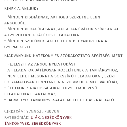
Kinek ajánljuk?
– Minden kisdiáknak, aki jobb szeretne lenni
angolból.
– Minden pedagógusnak, aki a tanórákon szívesen ad
a gyerekeknek játékos feladatokat.
– Minden szülõnek, aki otthon is gyakorolna a
gyermekével.
Kiadványunk hatékony és szórakoztató segítség, mert
– fejleszti az angol nyelvtudást,
– a feladatok játékosan közelítenek a tantárgyhoz,
– nem lehet megunni a sokszínû feladatokat, ezért
folyamatosan fenntartja a gyermekek motivációját,
– életkori sajátosságokat figyelembe vevõ
feladatokat tartalmaz,
– bármelyik tankönyvcsalád mellett használható.
Cikkszám:
9789635780709
Kategóriák:
Diák
,
Segédkönyvek
,
Tankönyvek, segédkönyvek