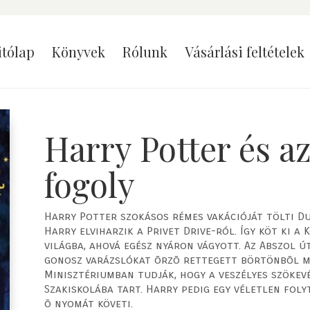
itólap
Könyvek
Rólunk
Vásárlási feltételek
Harry Potter és a
fogoly
Harry Potter szokásos rémes vakációját tölti Du
Harry elviharzik a Privet Drive-ról. Így köt ki a 
világba, ahová egész nyáron vágyott. Az Abszol út
gonosz varázslókat õrzõ rettegett börtönbõl me
Minisztériumban tudják, hogy a veszélyes szökev
Szakiskolába tart. Harry pedig egy véletlen foly
õ nyomát követi.