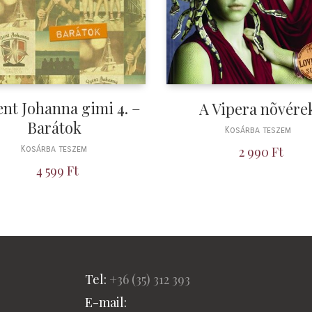
ent Johanna gimi 4. –
A Vipera nõvére
Barátok
Kosárba teszem
Kosárba teszem
2 990
Ft
4 599
Ft
Tel:
+36 (
35) 312 393
E-mail: