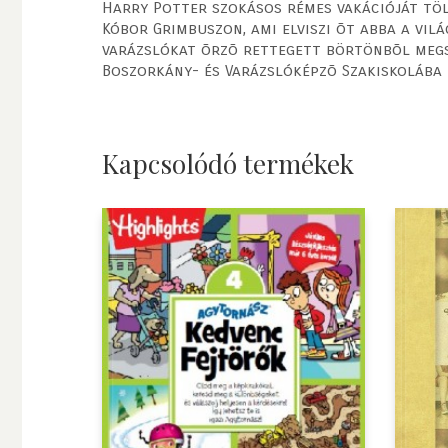
Harry Potter szokásos rémes vakációját tölti
Kóbor Grimbuszon, ami elviszi õt abba a vilá
varázslókat õrzõ rettegett börtönbõl megsz
Boszorkány- és Varázslóképzõ Szakiskolába t
Kapcsolódó termékek