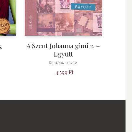
A Szent Johanna gimi 2. –
k
Együtt
Kosárba teszem
4 599
Ft