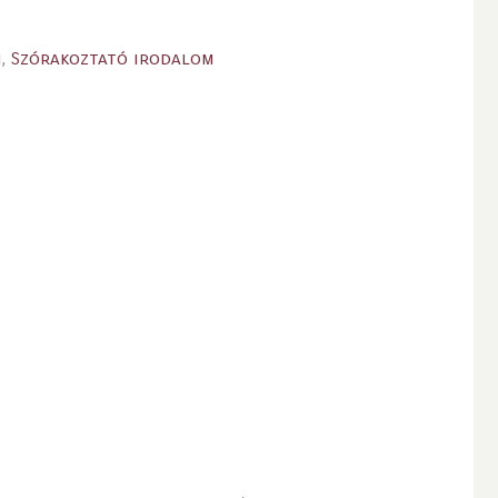
m
,
Szórakoztató irodalom