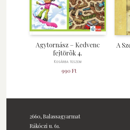
Agytornász – Kedvenc
A Sz
fejtörõk 4.
Kosárba teszem
990
Ft
2660, Balassagyarmat
Rákóczi u. 61.