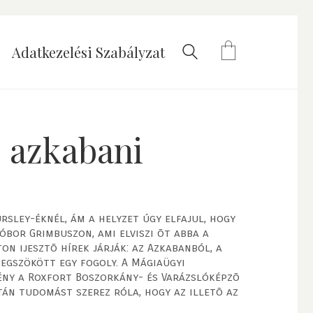
Adatkezelési Szabályzat
z azkabani
rsley-éknél, ám a helyzet úgy elfajul, hogy
Kóbor Grimbuszon, ami elviszi õt abba a
on ijesztõ hírek járják: az Azkabanból, a
gszökött egy fogoly. A Mágiaügyi
ény a Roxfort Boszorkány- és Varázslóképzõ
tán tudomást szerez róla, hogy az illetõ az