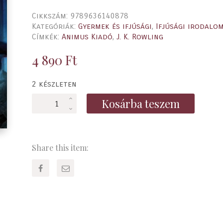
Cikkszám:
9789636140878
Kategóriák:
Gyermek és ifjúsági
,
Ifjúsági irodalo
Címkék:
Animus Kiadó
,
J. K. Rowling
4 890
Ft
2 készleten
Harry
Kosárba teszem
Potter
és
az
azkabani
Share this item:
fogoly
mennyiség