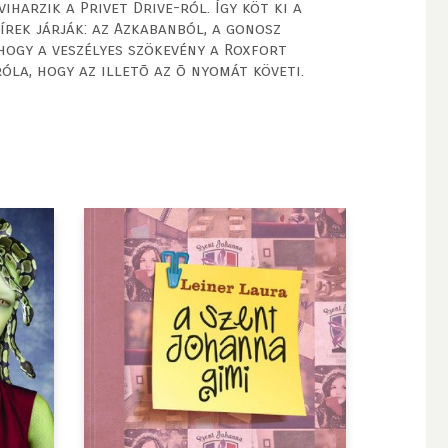
harzik a Privet Drive-ról. Így köt ki a
írek járják: az Azkabanból, a gonosz
hogy a veszélyes szökevény a Roxfort
la, hogy az illetõ az õ nyomát követi.