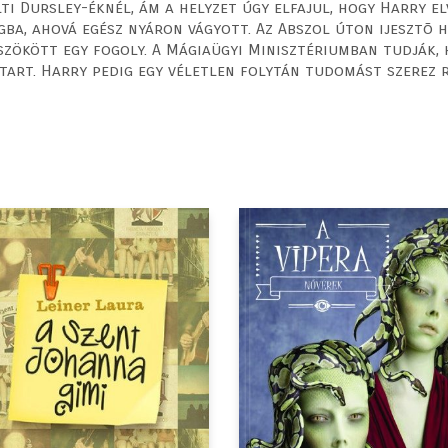
 Dursley-éknél, ám a helyzet úgy elfajul, hogy Harry elvi
gba, ahová egész nyáron vágyott. Az Abszol úton ijesztõ h
ökött egy fogoly. A Mágiaügyi Minisztériumban tudják, 
art. Harry pedig egy véletlen folytán tudomást szerez ró