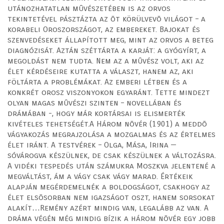
utánozhatatlan mûvészetében is az orvos
tekintetével pásztázta az õt körülvevõ világot – a
korabeli Oroszországot, az embereket. Bajokat és
szenvedéseket állapított meg, mint az orvos a beteg
diagnózisát. Aztán széttárta a karját: a gyógyírt, a
megoldást nem tudta. Nem az a mûvész volt, aki az
élet kérdéseire kutatta a választ, hanem az, aki
föltárta a problémákat. Az emberi létben és a
konkrét orosz viszonyokon egyaránt. Tette mindezt
olyan magas mûvészi szinten – novellában és
drámában -, hogy már kortársai is elismerték
kivételes tehetségét.A Három nõvér (1901) a meddõ
vágyakozás megrajzolása a mozgalmas és az értelmes
élet iránt. A testvérek – Olga, Mása, Irina —
sóvárogva készülnek, de csak készülnek a változásra.
A vidéki tespedés után számukra Moszkva jelentené a
megváltást, ám a vágy csak vágy marad. Értékeik
alapján megérdemelnék a boldogságot, csakhogy az
élet elsõsorban nem igazságot oszt, hanem sorsokat
alakít…Remény azért mindig van, legalább az van. A
dráma végén még mindig bízik a három nõvér egy jobb