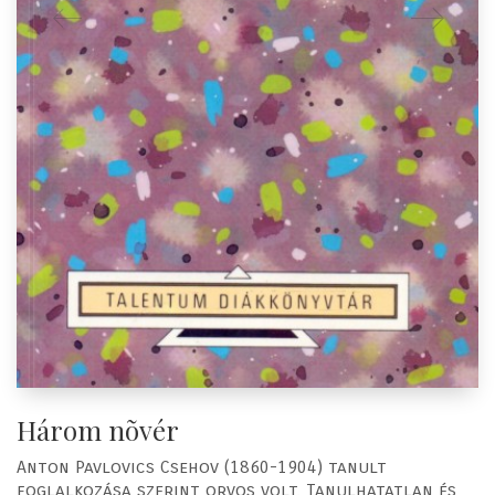
Három nõvér
Anton Pavlovics Csehov (1860-1904) tanult
foglalkozása szerint orvos volt. Tanulhatatlan és