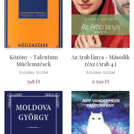
Közöny – Talentum
Az Arab lánya – Második
Mûelemzések
rész (Arab 4.)
Kosárba teszem
Kosárba teszem
598
Ft
6 599
Ft