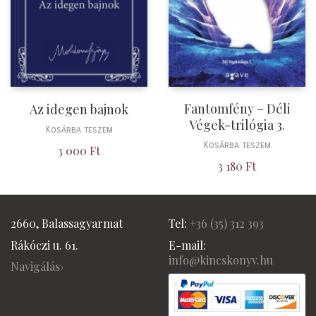
Fantomfény – Déli
Az idegen bajnok
Végek-trilógia 3.
Kosárba teszem
Kosárba teszem
3 000
Ft
3 180
Ft
2660, Balassagyarmat
Tel:
+36 (
35) 312 393
Rákóczi u. 61.
E-mail:
info@kincskonyv.hu
Navigálás›