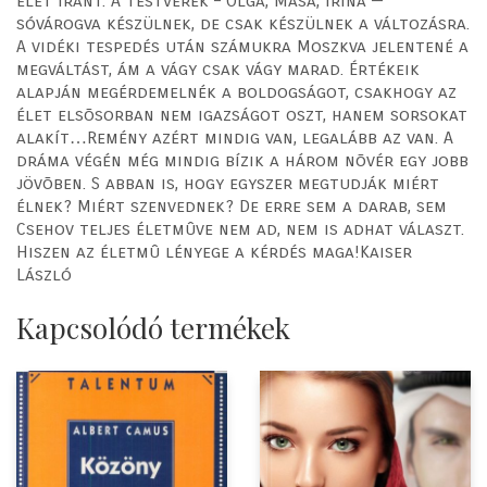
élet iránt. A testvérek – Olga, Mása, Irina —
sóvárogva készülnek, de csak készülnek a változásra.
A vidéki tespedés után számukra Moszkva jelentené a
megváltást, ám a vágy csak vágy marad. Értékeik
alapján megérdemelnék a boldogságot, csakhogy az
élet elsõsorban nem igazságot oszt, hanem sorsokat
alakít…Remény azért mindig van, legalább az van. A
dráma végén még mindig bízik a három nõvér egy jobb
jövõben. S abban is, hogy egyszer megtudják miért
élnek? Miért szenvednek? De erre sem a darab, sem
Csehov teljes életmûve nem ad, nem is adhat választ.
Hiszen az életmû lényege a kérdés maga!Kaiser
László
Kapcsolódó termékek