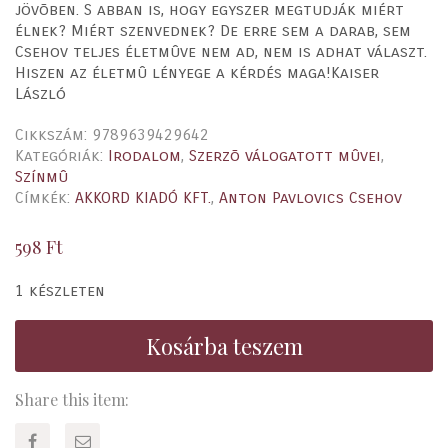
jövõben. S abban is, hogy egyszer megtudják miért
élnek? Miért szenvednek? De erre sem a darab, sem
Csehov teljes életmûve nem ad, nem is adhat választ.
Hiszen az életmû lényege a kérdés maga!Kaiser
László
Cikkszám:
9789639429642
Kategóriák:
Irodalom
,
Szerzõ válogatott mûvei
,
Színmû
Címkék:
AKKORD KIADÓ KFT.
,
Anton Pavlovics Csehov
598
Ft
1 készleten
Kosárba teszem
Share this item: