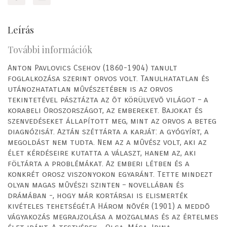
Leírás
További információk
Anton Pavlovics Csehov (1860-1904) tanult
foglalkozása szerint orvos volt. Tanulhatatlan és
utánozhatatlan mûvészetében is az orvos
tekintetével pásztázta az õt körülvevõ világot – a
korabeli Oroszországot, az embereket. Bajokat és
szenvedéseket állapított meg, mint az orvos a beteg
diagnózisát. Aztán széttárta a karját: a gyógyírt, a
megoldást nem tudta. Nem az a mûvész volt, aki az
élet kérdéseire kutatta a választ, hanem az, aki
föltárta a problémákat. Az emberi létben és a
konkrét orosz viszonyokon egyaránt. Tette mindezt
olyan magas mûvészi szinten – novellában és
drámában -, hogy már kortársai is elismerték
kivételes tehetségét.A Három nõvér (1901) a meddõ
vágyakozás megrajzolása a mozgalmas és az értelmes