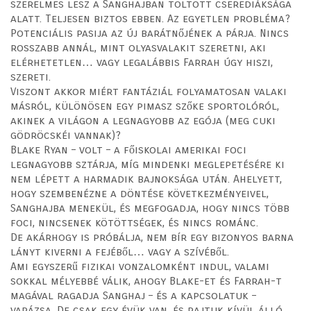
szerelmes lesz a Sanghajban töltött cserediáksága
alatt. Teljesen biztos ebben. Az egyetlen probléma?
Potenciális pasija az új barátnőjének a párja. Nincs
rosszabb annál, mint olyasvalakit szeretni, aki
elérhetetlen… vagy legalábbis Farrah úgy hiszi,
szereti.
Viszont akkor miért fantáziál folyamatosan valaki
másról, különösen egy pimasz szőke sportolóról,
akinek a világon a legnagyobb az egója (meg cuki
gödröcskéi vannak)?
Blake Ryan – volt – a főiskolai amerikai foci
legnagyobb sztárja, míg mindenki meglepetésére ki
nem lépett a harmadik bajnoksága után. Ahelyett,
hogy szembenézne a döntése következményeivel,
Sanghajba menekül, és megfogadja, hogy nincs több
foci, nincsenek kötöttségek, és nincs románc.
De akárhogy is próbálja, nem bír egy bizonyos barna
lányt kiverni a fejéből… vagy a szívéből.
Ami egyszerű fizikai vonzalomként indul, valami
sokkal mélyebbé válik, ahogy Blake-et és Farrah-t
magával ragadja Sanghaj – és a kapcsolatuk –
varázsa. De csak egy évük van, és rajtuk kívül álló