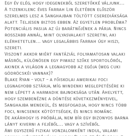
Egy év elég, hogy idegenekből szeretőkké váljunk…
A tizenkilenc éves Farrah Lin életében először
szerelmes lesz a Sanghajban töltött cserediáksága
alatt. Teljesen biztos ebben. Az egyetlen probléma?
Potenciális pasija az új barátnőjének a párja. Nincs
rosszabb annál, mint olyasvalakit szeretni, aki
elérhetetlen… vagy legalábbis Farrah úgy hiszi,
szereti.
Viszont akkor miért fantáziál folyamatosan valaki
másról, különösen egy pimasz szőke sportolóról,
akinek a világon a legnagyobb az egója (meg cuki
gödröcskéi vannak)?
Blake Ryan – volt – a főiskolai amerikai foci
legnagyobb sztárja, míg mindenki meglepetésére ki
nem lépett a harmadik bajnoksága után. Ahelyett,
hogy szembenézne a döntése következményeivel,
Sanghajba menekül, és megfogadja, hogy nincs több
foci, nincsenek kötöttségek, és nincs románc.
De akárhogy is próbálja, nem bír egy bizonyos barna
lányt kiverni a fejéből… vagy a szívéből.
Ami egyszerű fizikai vonzalomként indul, valami