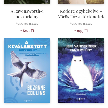
A Ravensworth-i
Keddre egybekelve –
boszorkány
Vörös Rózsa történetek
Kosárba teszem
Kosárba teszem
2 800
Ft
2 999
Ft