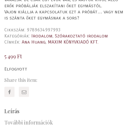
erők próbálják elszakítani őket egymástól.
Vajon kiállja a kapcsolatuk ezt a próbát… vagy nem
is szánta őket egymásnak a sors?
Cikkszám:
9789634997993
Kategóriák:
Irodalom
,
Szórakoztató irodalom
Címkék:
Ana Huang
,
MAXIM KÖNYVKIADÓ KFT.
5 499
Ft
Elfogyott
Share this item:
Leírás
További információk