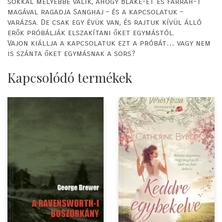
sokkal mélyebbé válik, ahogy Blake-et és Farrah-t
magával ragadja Sanghaj – és a kapcsolatuk –
varázsa. De csak egy évük van, és rajtuk kívül álló
erők próbálják elszakítani őket egymástól.
Vajon kiállja a kapcsolatuk ezt a próbát… vagy nem
is szánta őket egymásnak a sors?
Kapcsolódó termékek