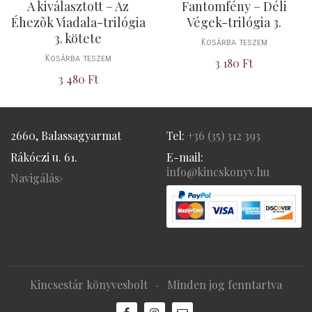
A kiválasztott – Az
Fantomfény – Déli
Éhezõk Viadala-trilógia
Végek-trilógia 3.
3. kötete
Kosárba teszem
Kosárba teszem
3 180
Ft
3 480
Ft
2660, Balassagyarmat
Tel:
+36 (
35) 312 393
Rákóczi u. 61.
E-mail:
info@kincskonyv.hu
Navigálás›
Kincsestár könyvesbolt
· Minden jog fenntartva