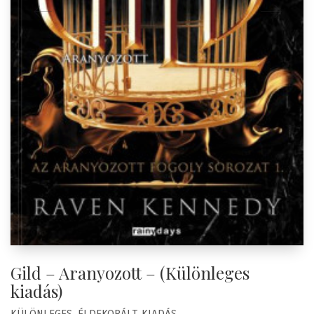
Gild – Aranyozott – (Különleges
kiadás)
KÜLÖNLEGES, ÉLDEKORÁLT KIADÁS