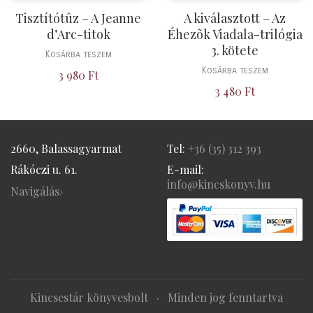
Tisztítótûz – A Jeanne
A kiválasztott – Az
d’Arc-titok
Éhezõk Viadala-trilógia
3. kötete
Kosárba teszem
Kosárba teszem
3 980
Ft
3 480
Ft
2660, Balassagyarmat
Tel:
+36 (
35) 312 393
Rákóczi u. 61.
E-mail:
info@kincskonyv.hu
Navigálás›
Kincsestár könyvesbolt
· Minden jog fenntartva