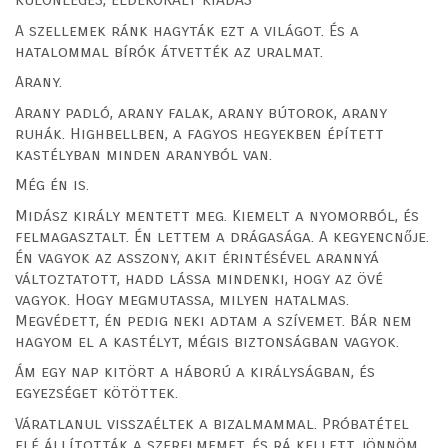
A szellemek ránk hagyták ezt a világot. És a
hatalommal bírók átvették az uralmat.
Arany.
Arany padló, arany falak, arany bútorok, arany
ruhák. Highbellben, a fagyos hegyekben épített
kastélyban minden aranyból van.
Még én is.
Midász király mentett meg. Kiemelt a nyomorból, és
felmagasztalt. Én lettem a drágasága. A kegyencnője.
Én vagyok az asszony, akit érintésével arannyá
változtatott, hadd lássa mindenki, hogy az övé
vagyok. Hogy megmutassa, milyen hatalmas.
Megvédett, én pedig neki adtam a szívemet. Bár nem
hagyom el a kastélyt, mégis biztonságban vagyok.
Ám egy nap kitört a háború a királyságban, és
egyezséget kötöttek.
Váratlanul visszaéltek a bizalmammal. Próbatétel
elé állították a szerelmemet, és rá kellett jönnöm,