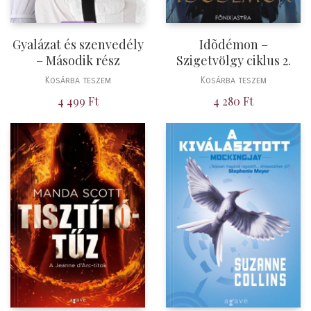
Gyalázat és szenvedély
Idõdémon –
– Második rész
Szigetvölgy ciklus 2.
Kosárba teszem
Kosárba teszem
4 499
Ft
4 280
Ft