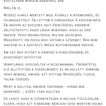
kastélyban minden aranyból van.
Még én is.
Midász király mentett meg. Kiemelt a nyomorból, és
felmagasztalt. Én lettem a drágasága. A kegyencnője.
Én vagyok az asszony, akit érintésével arannyá
változtatott, hadd lássa mindenki, hogy az övé
vagyok. Hogy megmutassa, milyen hatalmas.
Megvédett, én pedig neki adtam a szívemet. Bár nem
hagyom el a kastélyt, mégis biztonságban vagyok.
Ám egy nap kitört a háború a királyságban, és
egyezséget kötöttek.
Váratlanul visszaéltek a bizalmammal. Próbatétel
elé állították a szerelmemet, és rá kellett jönnöm,
hogy mindaz, amiről azt hittem, Midászról tudok,
talán tévedés.
Mert a kalitka, amiben tartanak – hiába van
aranyból -, azért csak kalitka.
De lehet, hogy a szörnyetegek a rácsok túloldalán
elérik, hogy azt kívánjam, bárcsak sose mentem volna