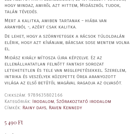
hogy mindaz, amiről azt hittem, Midászról tudok,
talán tévedés.
Mert a kalitka, amiben tartanak – hiába van
aranyból -, azért csak kalitka.
De lehet, hogy a szörnyetegek a rácsok túloldalán
elérik, hogy azt kívánjam, bárcsak sose mentem volna
el.
Midász király mítosza újra képzelve. Ez az
ellenállhatatlan felnőtt fantasy sorozat
letehetetlen és tele van meglepetésekkel. Szerelem,
intrika és veszélyek közepette Orea aranyozott
világa az első betűtől magával ragadja az olvasót.
Cikkszám:
9789635802166
Kategóriák:
Irodalom
,
Szórakoztató irodalom
Címkék:
Rainy days
,
Raven Kennedy
5 490
Ft