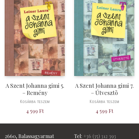
A Szent Johanna gimi 5.
A Szent Johanna gimi 7.
– Remény
– Útvesztõ
Kosárba teszem
Kosárba teszem
4 599
Ft
4 599
Ft
2660, Balassagyarmat
Tel:
+36 (
35) 312 393