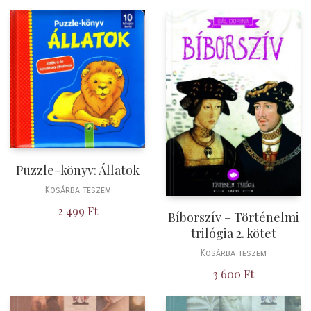
Puzzle-könyv: Állatok
Kosárba teszem
2 499
Ft
Bíborszív – Történelmi
trilógia 2. kötet
Kosárba teszem
3 600
Ft