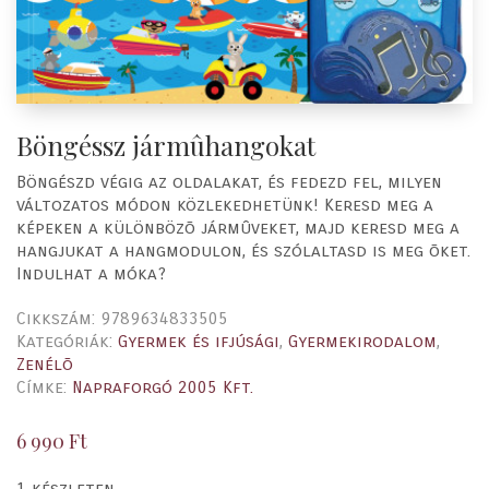
Böngéssz jármûhangokat
Böngészd végig az oldalakat, és fedezd fel, milyen
változatos módon közlekedhetünk! Keresd meg a
képeken a különbözõ jármûveket, majd keresd meg a
hangjukat a hangmodulon, és szólaltasd is meg õket.
Indulhat a móka?
Cikkszám:
9789634833505
Kategóriák:
Gyermek és ifjúsági
,
Gyermekirodalom
,
Zenélõ
Címke:
Napraforgó 2005 Kft.
6 990
Ft
1 készleten