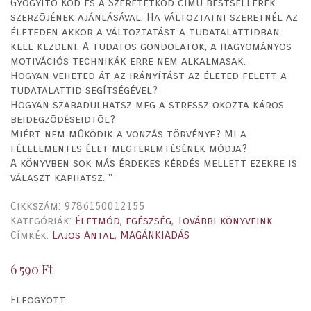
Gyógyító Kód és a Szeretetkód címû bestsellerek
szerzõjének ajánlásával. Ha változtatni szeretnél az
életeden akkor a változtatást a tudatalattidban
kell kezdeni. A tudatos gondolatok, a hagyományos
motivációs technikák erre nem alkalmasak.
Hogyan veheted át az irányítást az életed felett a
tudatalattid segítségével?
Hogyan szabadulhatsz meg a stressz okozta káros
beidegzõdéseidtõl?
Miért nem mûködik a vonzás törvénye? Mi a
félelementes élet megteremtésének módja?
A könyvben sok más érdekes kérdés mellett ezekre is
választ kaphatsz. "
Cikkszám:
9786150012155
Kategóriák:
Életmód, egészség
,
További könyveink
Címkék:
Lajos Antal
,
MAGÁNKIADÁS
6 590
Ft
Elfogyott