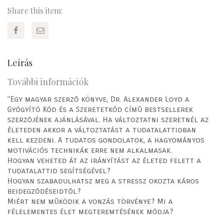
Share this item:
Leírás
További információk
"Egy magyar szerzõ könyve, Dr. Alexander Loyd a
Gyógyító Kód és a Szeretetkód címû bestsellerek
szerzõjének ajánlásával. Ha változtatni szeretnél az
életeden akkor a változtatást a tudatalattidban
kell kezdeni. A tudatos gondolatok, a hagyományos
motivációs technikák erre nem alkalmasak.
Hogyan veheted át az irányítást az életed felett a
tudatalattid segítségével?
Hogyan szabadulhatsz meg a stressz okozta káros
beidegzõdéseidtõl?
Miért nem mûködik a vonzás törvénye? Mi a
félelementes élet megteremtésének módja?