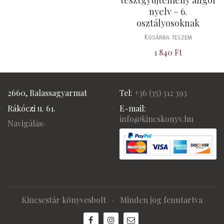
nyelv – 6.
osztályosoknak
Kosárba teszem
1 840
Ft
2660, Balassagyarmat
Tel:
+36 (
35) 312 393
Rákóczi u. 61.
E-mail:
info@kincskonyv.hu
Navigálás›
Kincsestár könyvesbolt
· Minden jog fenntartva