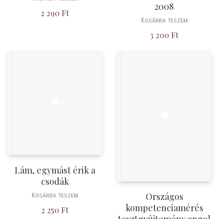
2008
2 290
Ft
Kosárba teszem
3 200
Ft
Lám, egymást érik a
csodák
Országos
Kosárba teszem
kompetenciamérés
2 250
Ft
tesztgyûjtemény angol