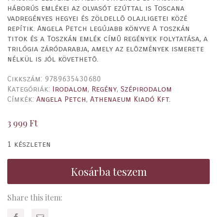
háborús emlékei az olvasót ezúttal is Toscana
vadregényes hegyei és zöldellõ olajligetei közé
repítik. Angela Petch legújabb könyve A toszkán
titok és a Toszkán emlék címû regények folytatása, a
trilógia záródarabja, amely az elõzmények ismerete
nélkül is jól követhetõ.
Cikkszám:
9789635430680
Kategóriák:
Irodalom
,
Regény
,
Szépirodalom
Címkék:
Angela Petch
,
Athenaeum Kiadó Kft.
3 999
Ft
1 készleten
Kosárba teszem
Share this item: