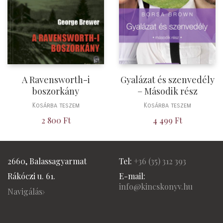
A Ravensworth-i
Gyalázat és szenvedély
boszorkány
– Második rész
Kosárba teszem
Kosárba teszem
2 800
Ft
4 499
Ft
2660, Balassagyarmat
Tel:
+36 (
35) 312 393
Rákóczi u. 61.
E-mail:
info@kincskonyv.hu
Navigálás›