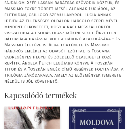
fájdalom. Szép lassan barátság szövõdik köztük, és
Massimo egyre többet mesél Albának Luciáról, az
életvidám, csillogó szemû lányról. Lucia annak
idején az ellenséges oldalon harcoló szerelmével
mindent elkövetett, hogy a náci megszállóktól
visszalopja a csodás olasz mûkincseket. Önzetlen
bátorsága hatással volt a háború alakulására – és
Massimo életére is. Alba története és Massimo
háborús emlékei az olvasót ezúttal is Toscana
vadregényes hegyei és zöldellõ olajligetei közé
repítik. Angela Petch legújabb könyve A toszkán
titok és a Toszkán emlék címû regények folytatása, a
trilógia záródarabja, amely az elõzmények ismerete
nélkül is jól követhetõ.
Kapcsolódó termékek