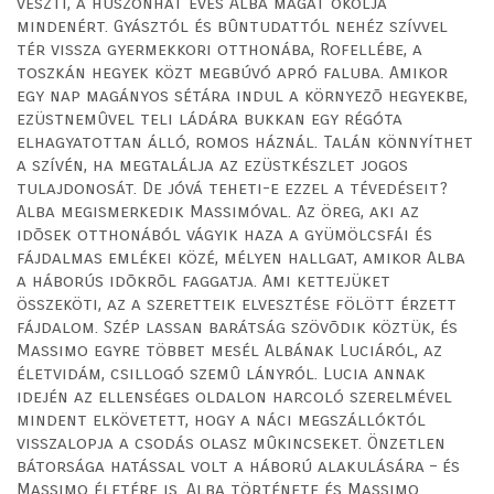
veszti, a huszonhat éves Alba magát okolja
mindenért. Gyásztól és bûntudattól nehéz szívvel
tér vissza gyermekkori otthonába, Rofellébe, a
toszkán hegyek közt megbúvó apró faluba. Amikor
egy nap magányos sétára indul a környezõ hegyekbe,
ezüstnemûvel teli ládára bukkan egy régóta
elhagyatottan álló, romos háznál. Talán könnyíthet
a szívén, ha megtalálja az ezüstkészlet jogos
tulajdonosát. De jóvá teheti-e ezzel a tévedéseit?
Alba megismerkedik Massimóval. Az öreg, aki az
idõsek otthonából vágyik haza a gyümölcsfái és
fájdalmas emlékei közé, mélyen hallgat, amikor Alba
a háborús idõkrõl faggatja. Ami kettejüket
összeköti, az a szeretteik elvesztése fölött érzett
fájdalom. Szép lassan barátság szövõdik köztük, és
Massimo egyre többet mesél Albának Luciáról, az
életvidám, csillogó szemû lányról. Lucia annak
idején az ellenséges oldalon harcoló szerelmével
mindent elkövetett, hogy a náci megszállóktól
visszalopja a csodás olasz mûkincseket. Önzetlen
bátorsága hatással volt a háború alakulására – és
Massimo életére is. Alba története és Massimo