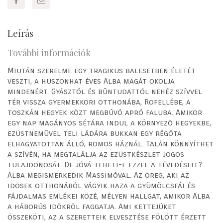
Leírás
További információk
Miután szerelme egy tragikus balesetben életét
veszti, a huszonhat éves Alba magát okolja
mindenért. Gyásztól és bûntudattól nehéz szívvel
tér vissza gyermekkori otthonába, Rofellébe, a
toszkán hegyek közt megbúvó apró faluba. Amikor
egy nap magányos sétára indul a környezõ hegyekbe,
ezüstnemûvel teli ládára bukkan egy régóta
elhagyatottan álló, romos háznál. Talán könnyíthet
a szívén, ha megtalálja az ezüstkészlet jogos
tulajdonosát. De jóvá teheti-e ezzel a tévedéseit?
Alba megismerkedik Massimóval. Az öreg, aki az
idõsek otthonából vágyik haza a gyümölcsfái és
fájdalmas emlékei közé, mélyen hallgat, amikor Alba
a háborús idõkrõl faggatja. Ami kettejüket
összeköti, az a szeretteik elvesztése fölött érzett