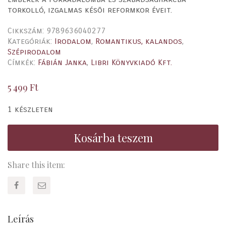
torkolló, izgalmas késõi reformkor éveit.
Cikkszám:
9789636040277
Kategóriák:
Irodalom
,
Romantikus, kalandos
,
Szépirodalom
Címkék:
Fábián Janka
,
Libri Könyvkiadó Kft.
5 499
Ft
1 készleten
Kosárba teszem
Share this item:
Leírás