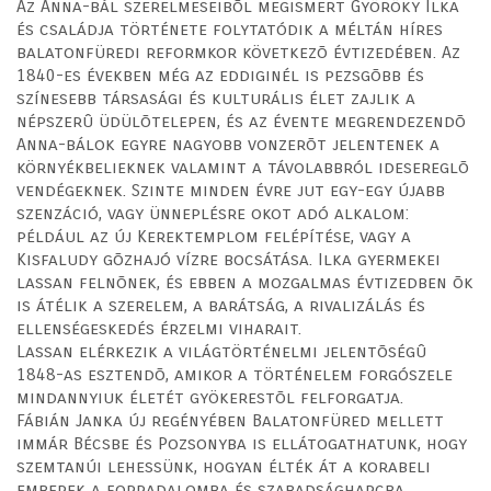
Az Anna-bál szerelmeseibõl megismert Györöky Ilka
és családja története folytatódik a méltán híres
balatonfüredi reformkor következõ évtizedében. Az
1840-es években még az eddiginél is pezsgõbb és
színesebb társasági és kulturális élet zajlik a
népszerû üdülõtelepen, és az évente megrendezendõ
Anna-bálok egyre nagyobb vonzerõt jelentenek a
környékbelieknek valamint a távolabbról idesereglõ
vendégeknek. Szinte minden évre jut egy-egy újabb
szenzáció, vagy ünneplésre okot adó alkalom:
például az új Kerektemplom felépítése, vagy a
Kisfaludy gõzhajó vízre bocsátása. Ilka gyermekei
lassan felnõnek, és ebben a mozgalmas évtizedben õk
is átélik a szerelem, a barátság, a rivalizálás és
ellenségeskedés érzelmi viharait.
Lassan elérkezik a világtörténelmi jelentõségû
1848-as esztendõ, amikor a történelem forgószele
mindannyiuk életét gyökerestõl felforgatja.
Fábián Janka új regényében Balatonfüred mellett
immár Bécsbe és Pozsonyba is ellátogathatunk, hogy
szemtanúi lehessünk, hogyan élték át a korabeli
emberek a forradalomba és szabadságharcba