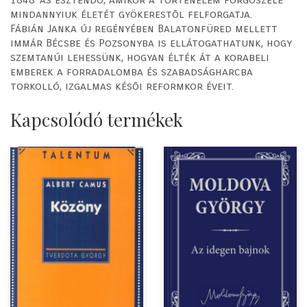
mindannyiuk életét gyökerestõl felforgatja.
Fábián Janka új regényében Balatonfüred mellett
immár Bécsbe és Pozsonyba is ellátogathatunk, hogy
szemtanúi lehessünk, hogyan élték át a korabeli
emberek a forradalomba és szabadságharcba
torkolló, izgalmas késõi reformkor éveit.
Kapcsolódó termékek