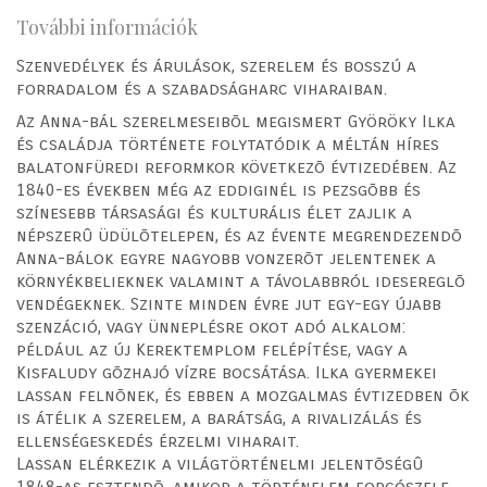
További információk
Szenvedélyek és árulások, szerelem és bosszú a
forradalom és a szabadságharc viharaiban.
Az Anna-bál szerelmeseibõl megismert Györöky Ilka
és családja története folytatódik a méltán híres
balatonfüredi reformkor következõ évtizedében. Az
1840-es években még az eddiginél is pezsgõbb és
színesebb társasági és kulturális élet zajlik a
népszerû üdülõtelepen, és az évente megrendezendõ
Anna-bálok egyre nagyobb vonzerõt jelentenek a
környékbelieknek valamint a távolabbról idesereglõ
vendégeknek. Szinte minden évre jut egy-egy újabb
szenzáció, vagy ünneplésre okot adó alkalom:
például az új Kerektemplom felépítése, vagy a
Kisfaludy gõzhajó vízre bocsátása. Ilka gyermekei
lassan felnõnek, és ebben a mozgalmas évtizedben õk
is átélik a szerelem, a barátság, a rivalizálás és
ellenségeskedés érzelmi viharait.
Lassan elérkezik a világtörténelmi jelentõségû
1848-as esztendõ, amikor a történelem forgószele