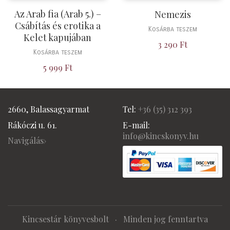
Az Arab fia (Arab 5.) –
Nemezis
Csábítás és erotika a
Kosárba teszem
Kelet kapujában
3 290
Ft
Kosárba teszem
5 999
Ft
2660, Balassagyarmat
Tel:
+36 (
35) 312 393
Rákóczi u. 61.
E-mail:
info@kincskonyv.hu
Navigálás›
Kincsestár könyvesbolt
· Minden jog fenntartva