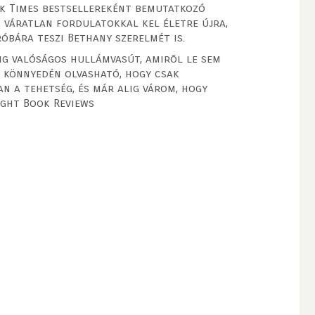
k Times bestsellereként bemutatkozó
, váratlan fordulatokkal kel életre újra,
óbára teszi Bethany szerelmét is.
ig valóságos hullámvasút, amirõl le sem
y könnyedén olvasható, hogy csak
n a tehetség, és már alig várom, hogy
ight Book Reviews