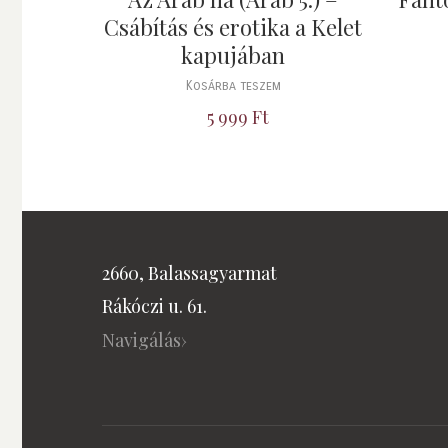
Csábítás és erotika a Kelet
kapujában
Kosárba teszem
5 999
Ft
2660, Balassagyarmat
Rákóczi u. 61.
Navigálás›