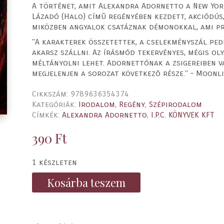
A történet, amit Alexandra Adornetto a New Yor
Lázadó (Halo) címû regényében kezdett, akciódús
miközben angyalok csatáznak démonokkal, ami pr
"A karakterek összetettek, a cselekményszál ped
akarsz szállni. Az írásmód tekervényes, mégis ol
méltányolni lehet. Adornettónak a zsigereiben va
megjelenjen a sorozat következõ része." – Moonl
Cikkszám:
9789636354374
Kategóriák:
Irodalom
,
Regény
,
Szépirodalom
Címkék:
Alexandra Adornetto
,
I.P.C. KÖNYVEK KFT
390
Ft
1 készleten
Kosárba teszem