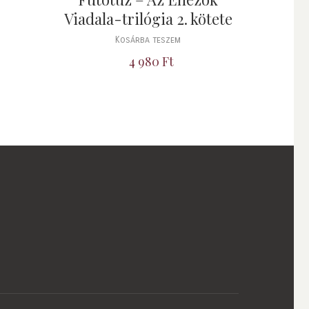
Viadala-trilógia 2. kötete
Kosárba teszem
4 980
Ft