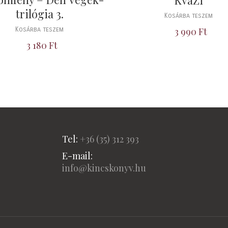
KváZi
trilógia 3.
Kosárba teszem
Kosárba teszem
3 990
Ft
3 180
Ft
Tel:
+36 (
35) 312 393
E-mail:
info@kincskonyv.hu