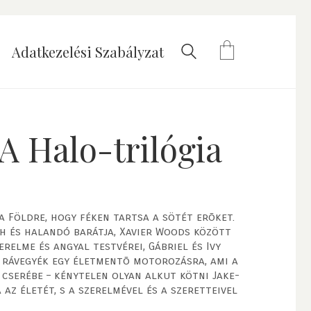
Adatkezelési Szabályzat
A Halo-trilógia
a Földre, hogy féken tartsa a sötét erõket.
th és halandó barátja, Xavier Woods között
erelme és angyal testvérei, Gábriel és Ivy
 rávegyék egy életmentõ motorozásra, ami a
 cserébe – kénytelen olyan alkut kötni Jake-
az életét, s a szerelmével és a szeretteivel