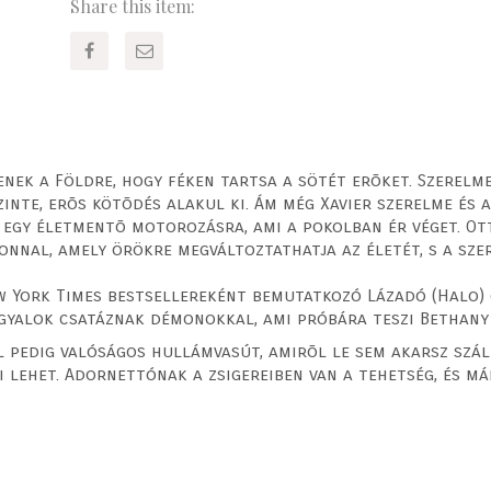
Share this item:
nek a Földre, hogy féken tartsa a sötét erõket. Szerelme
inte, erõs kötõdés alakul ki. Ám még Xavier szerelme és a
 egy életmentõ motorozásra, ami a pokolban ér véget. Ott
onnal, amely örökre megváltoztathatja az életét, s a sze
 York Times bestsellereként bemutatkozó Lázadó (Halo) 
gyalok csatáznak démonokkal, ami próbára teszi Bethany 
 pedig valóságos hullámvasút, amirõl le sem akarsz száll
 lehet. Adornettónak a zsigereiben van a tehetség, és má