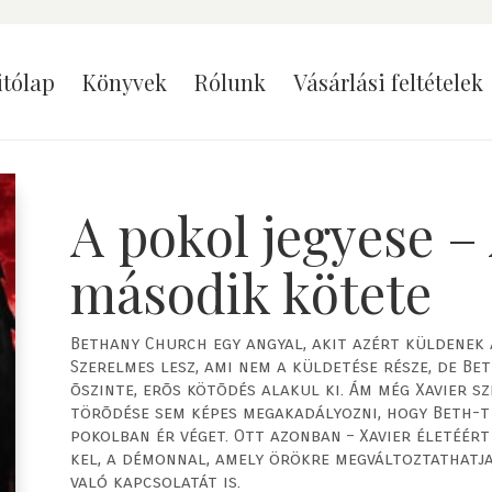
itólap
Könyvek
Rólunk
Vásárlási feltételek
A pokol jegyese – 
második kötete
Bethany Church egy angyal, akit azért küldenek 
Szerelmes lesz, ami nem a küldetése része, de Be
õszinte, erõs kötõdés alakul ki. Ám még Xavier sz
törõdése sem képes megakadályozni, hogy Beth-t
pokolban ér véget. Ott azonban – Xavier életéért
kel, a démonnal, amely örökre megváltoztathatja 
való kapcsolatát is.