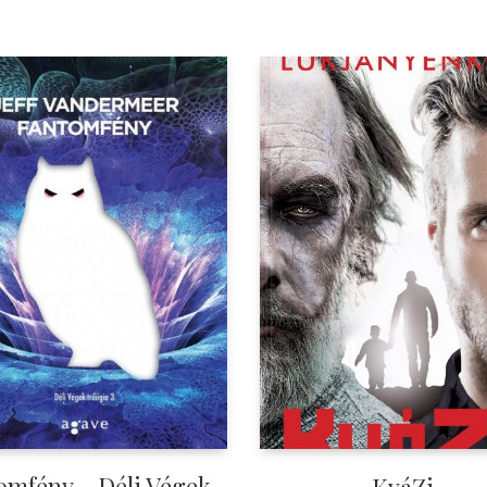
omfény – Déli Végek-