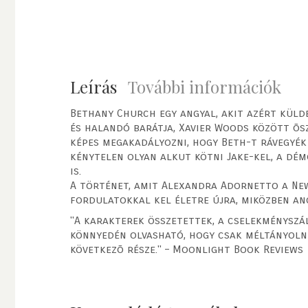
Leírás
További információk
Bethany Church egy angyal, akit azért külde
és halandó barátja, Xavier Woods között õsz
képes megakadályozni, hogy Beth-t rávegyék
kénytelen olyan alkut kötni Jake-kel, a dém
is.
A történet, amit Alexandra Adornetto a New
fordulatokkal kel életre újra, miközben an
"A karakterek összetettek, a cselekményszál
könnyedén olvasható, hogy csak méltányolni
következõ része." – Moonlight Book Reviews