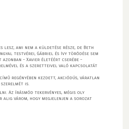
s lesz, ami nem a küldetése része, de Beth
ngyal testvérei, Gábriel és Ivy törõdése sem
 azonban – Xavier életéért cserébe –
relmével és a szeretteivel való kapcsolatát
címû regényében kezdett, akciódús, váratlan
szerelmét is.
ni. Az írásmód tekervényes, mégis oly
r alig várom, hogy megjelenjen a sorozat