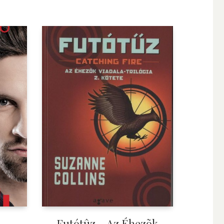
Futótûz – Az Éhezõk