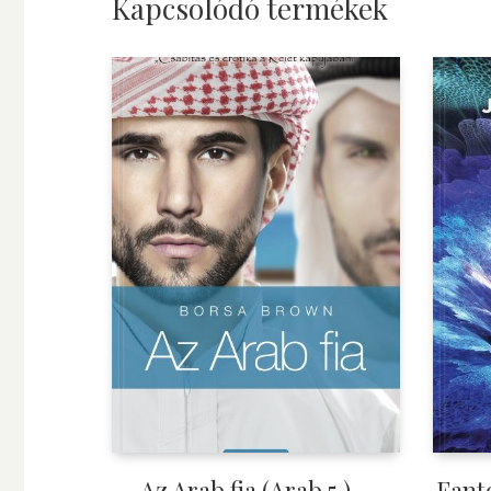
Kapcsolódó termékek
Az Arab fia (Arab 5.) –
Fant