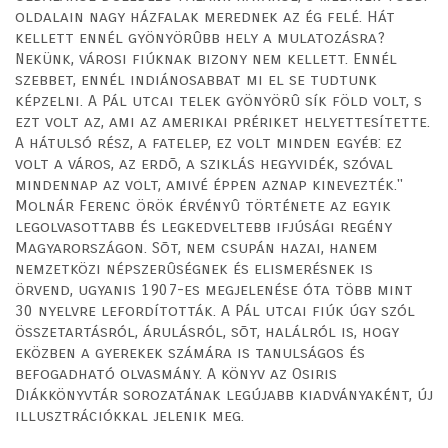
oldalain nagy házfalak merednek az ég felé. Hát
kellett ennél gyönyörûbb hely a mulatozásra?
Nekünk, városi fiúknak bizony nem kellett. Ennél
szebbet, ennél indiánosabbat mi el se tudtunk
képzelni. A Pál utcai telek gyönyörû sík föld volt, s
ezt volt az, ami az amerikai prériket helyettesítette.
A hátulsó rész, a fatelep, ez volt minden egyéb: ez
volt a város, az erdõ, a sziklás hegyvidék, szóval
mindennap az volt, amivé éppen aznap kinevezték."
Molnár Ferenc örök érvényû története az egyik
legolvasottabb és legkedveltebb ifjúsági regény
Magyarországon. Sõt, nem csupán hazai, hanem
nemzetközi népszerûségnek és elismerésnek is
örvend, ugyanis 1907-es megjelenése óta több mint
30 nyelvre lefordították. A Pál utcai fiúk úgy szól
összetartásról, árulásról, sõt, halálról is, hogy
eközben a gyerekek számára is tanulságos és
befogadható olvasmány. A könyv az Osiris
Diákkönyvtár sorozatának legújabb kiadványaként, új
illusztrációkkal jelenik meg.