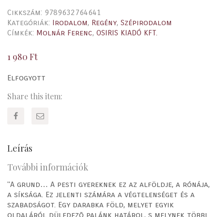
Cikkszám:
9789632764641
Kategóriák:
Irodalom
,
Regény
,
Szépirodalom
Címkék:
Molnár Ferenc
,
OSIRIS KIADÓ KFT.
1 980
Ft
Elfogyott
Share this item:
Leírás
További információk
"A grund… A pesti gyereknek ez az alföldje, a rónája,
a síksága. Ez jelenti számára a végtelenséget és a
szabadságot. Egy darabka föld, melyet egyik
oldaláról düledezõ palánk határol, s melynek többi