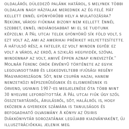
oldaláról düledezõ palánk határol, s melynek többi
oldalain nagy házfalak merednek az ég felé. Hát
kellett ennél gyönyörûbb hely a mulatozásra?
Nekünk, városi fiúknak bizony nem kellett. Ennél
szebbet, ennél indiánosabbat mi el se tudtunk
képzelni. A Pál utcai telek gyönyörû sík föld volt, s
ezt volt az, ami az amerikai prériket helyettesítette.
A hátulsó rész, a fatelep, ez volt minden egyéb: ez
volt a város, az erdõ, a sziklás hegyvidék, szóval
mindennap az volt, amivé éppen aznap kinevezték."
Molnár Ferenc örök érvényû története az egyik
legolvasottabb és legkedveltebb ifjúsági regény
Magyarországon. Sõt, nem csupán hazai, hanem
nemzetközi népszerûségnek és elismerésnek is
örvend, ugyanis 1907-es megjelenése óta több mint
30 nyelvre lefordították. A Pál utcai fiúk úgy szól
összetartásról, árulásról, sõt, halálról is, hogy
eközben a gyerekek számára is tanulságos és
befogadható olvasmány. A könyv az Osiris
Diákkönyvtár sorozatának legújabb kiadványaként, új
illusztrációkkal jelenik meg.