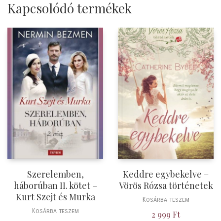
Kapcsolódó termékek
Szerelemben,
Keddre egybekelve –
háborúban II. kötet –
Vörös Rózsa történetek
Kurt Szejt és Murka
Kosárba teszem
Kosárba teszem
2 999
Ft