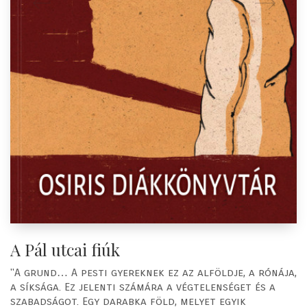
A Pál utcai fiúk
"A grund… A pesti gyereknek ez az alföldje, a rónája,
a síksága. Ez jelenti számára a végtelenséget és a
szabadságot. Egy darabka föld, melyet egyik