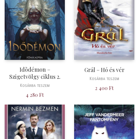
Idõdémon –
Grál – Hó és vér
Szigetvölgy ciklus 2.
Kosárba teszem
Kosárba teszem
2 400
Ft
4 280
Ft