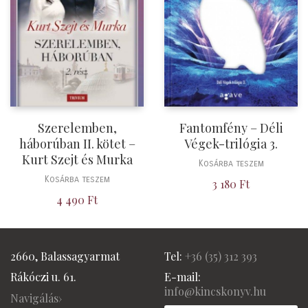
Szerelemben,
Fantomfény – Déli
háborúban II. kötet –
Végek-trilógia 3.
Kurt Szejt és Murka
Kosárba teszem
Kosárba teszem
3 180
Ft
4 490
Ft
2660, Balassagyarmat
Tel:
+36 (
35) 312 393
Rákóczi u. 61.
E-mail:
info@kincskonyv.hu
Navigálás›