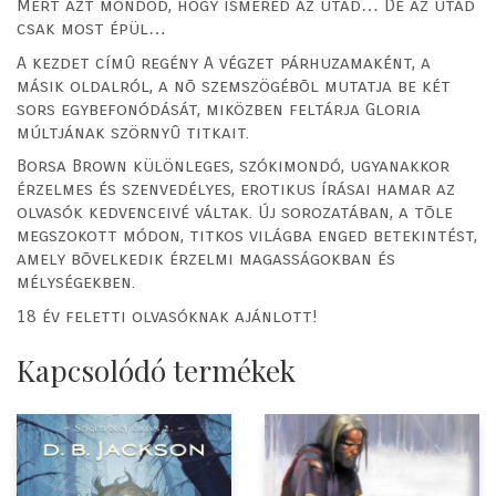
Mert azt mondod, hogy ismered az utad… De az utad
csak most épül…
A kezdet címû regény A végzet párhuzamaként, a
másik oldalról, a nõ szemszögébõl mutatja be két
sors egybefonódását, miközben feltárja Gloria
múltjának szörnyû titkait.
Borsa Brown különleges, szókimondó, ugyanakkor
érzelmes és szenvedélyes, erotikus írásai hamar az
olvasók kedvenceivé váltak. Új sorozatában, a tõle
megszokott módon, titkos világba enged betekintést,
amely bõvelkedik érzelmi magasságokban és
mélységekben.
18 év feletti olvasóknak ajánlott!
Kapcsolódó termékek