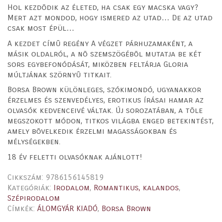
Hol kezdõdik az életed, ha csak egy macska vagy?
Mert azt mondod, hogy ismered az utad… De az utad
csak most épül…
A kezdet címû regény A végzet párhuzamaként, a
másik oldalról, a nõ szemszögébõl mutatja be két
sors egybefonódását, miközben feltárja Gloria
múltjának szörnyû titkait.
Borsa Brown különleges, szókimondó, ugyanakkor
érzelmes és szenvedélyes, erotikus írásai hamar az
olvasók kedvenceivé váltak. Új sorozatában, a tõle
megszokott módon, titkos világba enged betekintést,
amely bõvelkedik érzelmi magasságokban és
mélységekben.
18 év feletti olvasóknak ajánlott!
Cikkszám:
9786156145819
Kategóriák:
Irodalom
,
Romantikus, kalandos
,
Szépirodalom
Címkék:
ÁLOMGYÁR KIADÓ
,
Borsa Brown