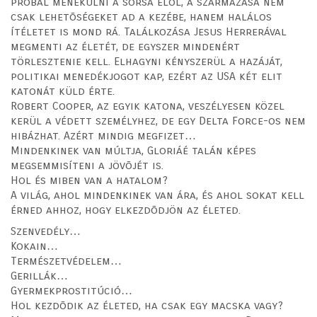
próbál menekülni a sorsa elõl, a származása nem
csak lehetõségeket ad a kezébe, hanem halálos
ítéletet is mond rá. Találkozása Jesus Herrerával
megmenti az életét, de egyszer mindenért
törlesztenie kell. Elhagyni kényszerül a hazáját,
politikai menedékjogot kap, ezért az USA két elit
katonát küld érte.
Robert Cooper, az egyik katona, veszélyesen közel
kerül a védett személyhez, de egy Delta Force-os nem
hibázhat. Azért mindig megfizet…
Mindenkinek van múltja, Gloriáé talán képes
megsemmisíteni a jövõjét is.
Hol és miben van a hatalom?
A világ, ahol mindenkinek van ára, és ahol sokat kell
érned ahhoz, hogy elkezdõdjön az életed.
Szenvedély…
Kokain…
Természetvédelem…
Gerillák…
Gyermekprostitúció…
Hol kezdõdik az életed, ha csak egy macska vagy?