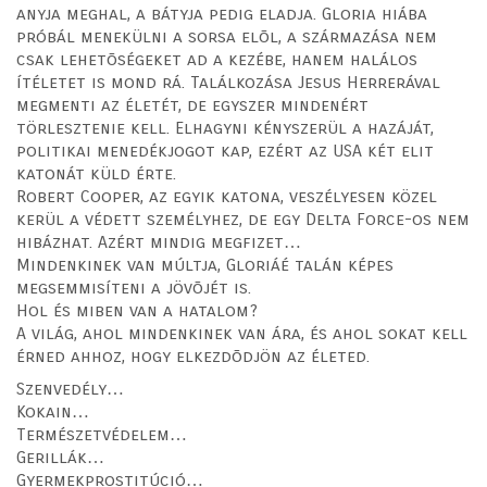
anyja meghal, a bátyja pedig eladja. Gloria hiába
próbál menekülni a sorsa elõl, a származása nem
csak lehetõségeket ad a kezébe, hanem halálos
ítéletet is mond rá. Találkozása Jesus Herrerával
megmenti az életét, de egyszer mindenért
törlesztenie kell. Elhagyni kényszerül a hazáját,
politikai menedékjogot kap, ezért az USA két elit
katonát küld érte.
Robert Cooper, az egyik katona, veszélyesen közel
kerül a védett személyhez, de egy Delta Force-os nem
hibázhat. Azért mindig megfizet…
Mindenkinek van múltja, Gloriáé talán képes
megsemmisíteni a jövõjét is.
Hol és miben van a hatalom?
A világ, ahol mindenkinek van ára, és ahol sokat kell
érned ahhoz, hogy elkezdõdjön az életed.
Szenvedély…
Kokain…
Természetvédelem…
Gerillák…
Gyermekprostitúció…