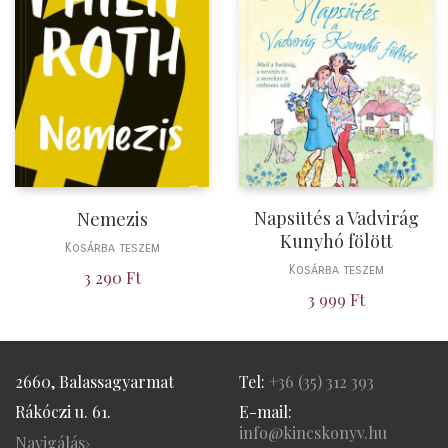
Napsütés a Vadvirág
Nemezis
Kunyhó fölött
Kosárba teszem
Kosárba teszem
3 290
Ft
3 999
Ft
2660, Balassagyarmat
Tel:
+36 (
35) 312 393
Rákóczi u. 61.
E-mail:
info@kincskonyv.hu
Navigálás›