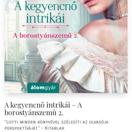
A kegyencnõ intrikái – A
borostyánszemû 2.
"Lotti minden könyvével szélesíti az olvasója
perspektíváját." – Kitablar