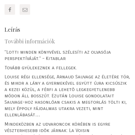
Leírás
További információk
"Lotti minden könyvével szélesíti az olvasója
perspektíváját." – Kitablar
Tovább gyülekeznek a fellegek.
Louise régi ellensége, Arnaud Sauvage az életére tör,
és mikor a lány a gyermekével együtt újra kicsúszik
a kezei közül, a férfi a lehetõ legkegyetlenebb
módon áll bosszút. Ezután Louise gondolatait
Sauvage-hoz hasonlóan csakis a megtorlás tölti ki,
mely éppoly fájdalmas utakra vezeti, mint
ellenlábasát…
Mindeközben az udvaroncok körében is egyre
vészterhesebb idõk járnak: La Voisin