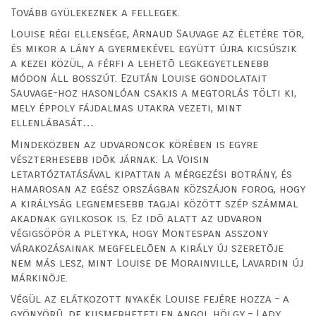
Tovább gyülekeznek a fellegek.
Louise régi ellensége, Arnaud Sauvage az életére tör,
és mikor a lány a gyermekével együtt újra kicsúszik
a kezei közül, a férfi a lehetõ legkegyetlenebb
módon áll bosszút. Ezután Louise gondolatait
Sauvage-hoz hasonlóan csakis a megtorlás tölti ki,
mely éppoly fájdalmas utakra vezeti, mint
ellenlábasát…
Mindeközben az udvaroncok körében is egyre
vészterhesebb idõk járnak: La Voisin
letartóztatásával kipattan a mérgezési botrány, és
hamarosan az egész országban közszájon forog, hogy
a királyság legnemesebb tagjai között szép számmal
akadnak gyilkosok is. Ez idõ alatt az udvaron
végigsöpör a pletyka, hogy Montespan asszony
várakozásainak megfelelõen a király új szeretõje
nem más lesz, mint Louise de Morainville, Lavardin új
márkinõje.
Végül az elátkozott nyakék Louise fejére hozza – a
gyönyörû, de kiismerhetetlen angol hölgy – Lady