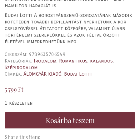
Hamilton haragját is.
Budai Lotti A borostyánszemû-sorozatának második
kötetében további bepillantást nyerhetünk a kor
cselszövéssel átitatott közegébe, valamint újabb
történelmi szereplõkkel és azok féltve õrzött
életével ismerkedhetünk meg.
Cikkszám:
9789635706549
Kategóriák:
Irodalom
,
Romantikus, kalandos
,
Szépirodalom
Címkék:
ÁLOMGYÁR KIADÓ
,
Budai Lotti
5 799
Ft
1 készleten
Kosárba teszem
Share this item: