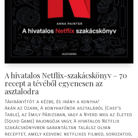
A hivatalos Netflix-szakácskönyv – 70
recept a tévéből egyenesen az
asztalodra
Távirányítót a kézbe, és irány a konyha!
Akár az Ozark, A konyhafőnök asztaláról (Chef’s
Table), az Emily Párizsban, vagy a Nyerd meg az életed
(Squid Game) rajongója vagy, A hivatalos Netflix
szakácskönyvben garantáltan találsz olyan
receptet, amely kedvenc netflixes filmed, sorozatod,