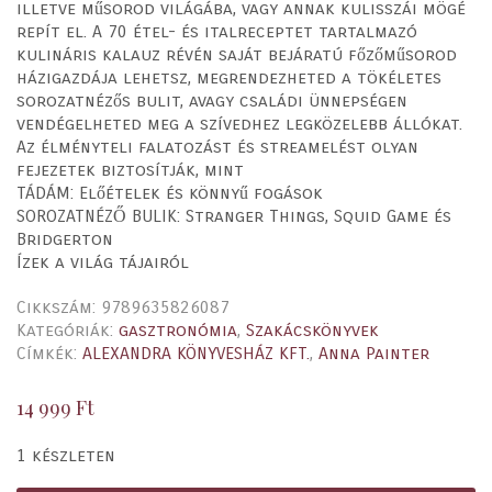
illetve műsorod világába, vagy annak kulisszái mögé
repít el. A 70 étel- és italreceptet tartalmazó
kulináris kalauz révén saját bejáratú főzőműsorod
házigazdája lehetsz, megrendezheted a tökéletes
sorozatnézős bulit, avagy családi ünnepségen
vendégelheted meg a szívedhez legközelebb állókat.
Az élményteli falatozást és streamelést olyan
fejezetek biztosítják, mint
TÁDÁM: Előételek és könnyű fogások
SOROZATNÉZŐ BULIK: Stranger Things, Squid Game és
Bridgerton
Ízek a világ tájairól
Cikkszám:
9789635826087
Kategóriák:
gasztronómia
,
Szakácskönyvek
Címkék:
ALEXANDRA KÖNYVESHÁZ KFT.
,
Anna Painter
14 999
Ft
1 készleten