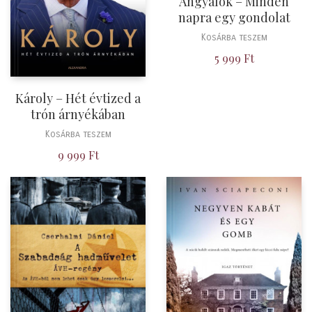
Angyalok – Minden
napra egy gondolat
Kosárba teszem
5 999
Ft
Károly – Hét évtized a
trón árnyékában
Kosárba teszem
9 999
Ft