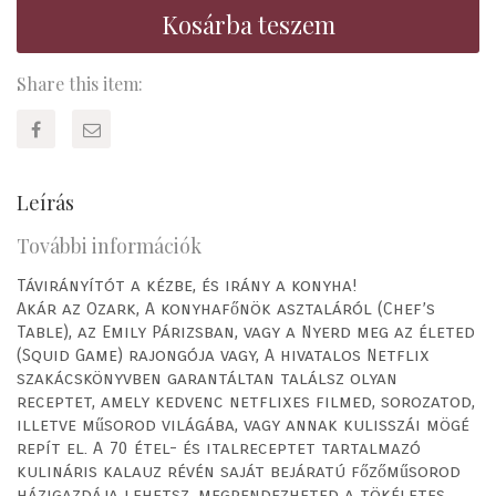
Kosárba teszem
Share this item:
Leírás
További információk
Távirányítót a kézbe, és irány a konyha!
Akár az Ozark, A konyhafőnök asztaláról (Chef’s
Table), az Emily Párizsban, vagy a Nyerd meg az életed
(Squid Game) rajongója vagy, A hivatalos Netflix
szakácskönyvben garantáltan találsz olyan
receptet, amely kedvenc netflixes filmed, sorozatod,
illetve műsorod világába, vagy annak kulisszái mögé
repít el. A 70 étel- és italreceptet tartalmazó
kulináris kalauz révén saját bejáratú főzőműsorod
házigazdája lehetsz, megrendezheted a tökéletes