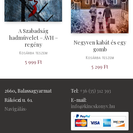
A Szabadság
hadmûvelet – ÁVH –
Negyven kabát és egy
regény
gomb
Kosárba teszem
Kosárba teszem
5 999
Ft
5 299
Ft
2660, Balassagyarmat
Tel:
+36 (
35) 312 393
Rákóczi u. 61.
E-mail:
info@kincskonyv.hu
Navigálás›