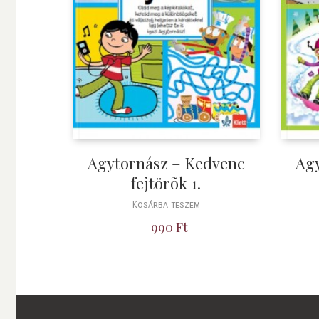
Agytornász – Kedvenc
Ag
fejtörõk 1.
Kosárba teszem
990
Ft