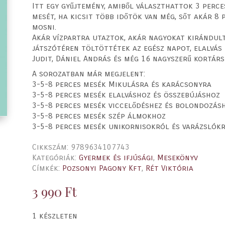
Itt egy gyűjtemény, amiből választhattok 3 perce
mesét, ha kicsit több időtök van még, sőt akár 8 
mosni.
Akár vízpartra utaztok, akár nagyokat kirándult
játszótéren töltöttétek az egész napot, elalvás
Judit, Dániel András és még 16 nagyszerű kortár
A sorozatban már megjelent:
3-5-8 perces mesék Mikulásra és karácsonyra
3-5-8 perces mesék elalváshoz és összebújáshoz
3-5-8 perces mesék viccelődéshez és bolondozás
3-5-8 perces mesék szép álmokhoz
3-5-8 perces mesék unikornisokról és varázslók
Cikkszám:
9789634107743
Kategóriák:
Gyermek és ifjúsági
,
Mesekönyv
Címkék:
Pozsonyi Pagony Kft
,
Rét Viktória
3 990
Ft
1 készleten