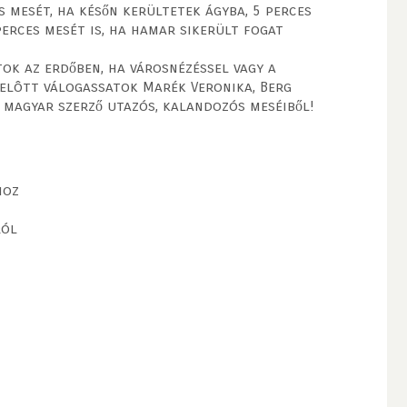
s mesét, ha későn kerültetek ágyba, 5 perces
perces mesét is, ha hamar sikerült fogat
ok az erdőben, ha városnézéssel vagy a
 elôtt válogassatok Marék Veronika, Berg
s magyar szerző utazós, kalandozós meséiből!
hoz
ról