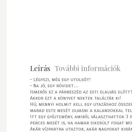
Leírás
További információk
– Légyszi, még egy utolsót!
– Na jó, egy rövidet…
Ismerős ez a párbeszéd az esti elalvás előtt
Akkor ezt a könyvet nektek találták ki!
Hú, mennyi holmit kell egy utazáshoz összepa
marad este mesét olvasni a kalandokkal tel
Itt egy gyűjtemény, amiből választhattok 3 p
perces mesét is, ha hamar sikerült fogat mo
Akár vízpartra utaztok, akár nagyokat kirá