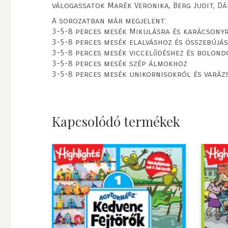
válogassatok Marék Veronika, Berg Judit, D
A sorozatban már megjelent:
3-5-8 perces mesék Mikulásra és karácsony
3-5-8 perces mesék elalváshoz és összebújá
3-5-8 perces mesék viccelődéshez és bolon
3-5-8 perces mesék szép álmokhoz
3-5-8 perces mesék unikornisokról és varáz
Kapcsolódó termékek