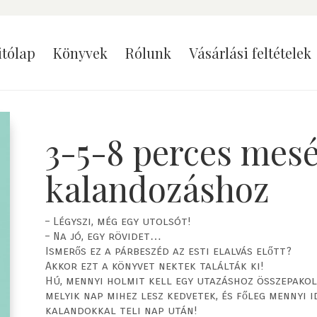
itólap
Könyvek
Rólunk
Vásárlási feltételek
3-5-8 perces mesé
kalandozáshoz
– Légyszi, még egy utolsót!
– Na jó, egy rövidet…
Ismerős ez a párbeszéd az esti elalvás előtt?
Akkor ezt a könyvet nektek találták ki!
Hú, mennyi holmit kell egy utazáshoz összepakoln
melyik nap mihez lesz kedvetek, és főleg mennyi 
kalandokkal teli nap után!