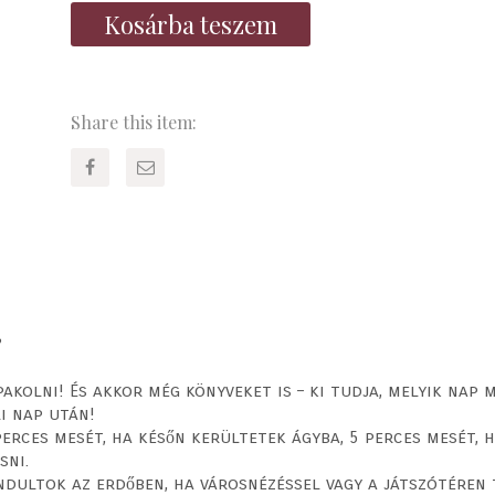
Kosárba teszem
Share this item:
?
kolni! És akkor még könyveket is – ki tudja, melyik nap m
i nap után!
erces mesét, ha későn kerültetek ágyba, 5 perces mesét, h
sni.
ndultok az erdőben, ha városnézéssel vagy a játszótéren 