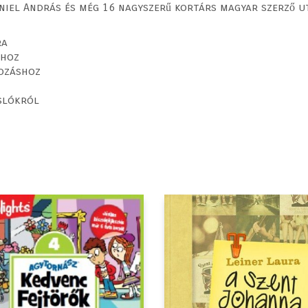
ániel András és még 16 nagyszerű kortárs magyar szerző u
ra
shoz
dozáshoz
slókról