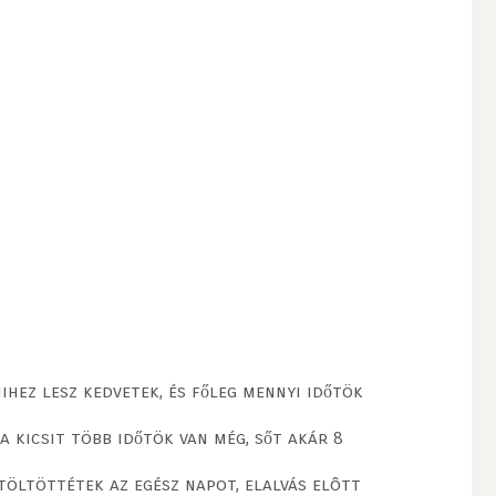
ihez lesz kedvetek, és főleg mennyi időtök
a kicsit több időtök van még, sőt akár 8
töltöttétek az egész napot, elalvás elôtt