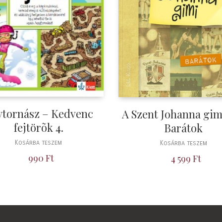
ytornász – Kedvenc
A Szent Johanna gimi
fejtörõk 4.
Barátok
Kosárba teszem
Kosárba teszem
990
Ft
4 599
Ft