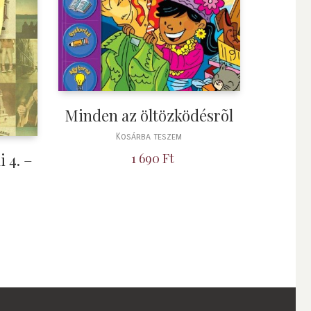
Minden az öltözködésrõl
Kosárba teszem
 4. –
1 690
Ft