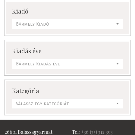
Kiadó
Bármely Kiadó
Kiadás éve
Bármely Kiadás éve
Kategória
Válassz egy kategóriát
2660, Balassagyarmat
Tel:
+36 (
35) 312 393