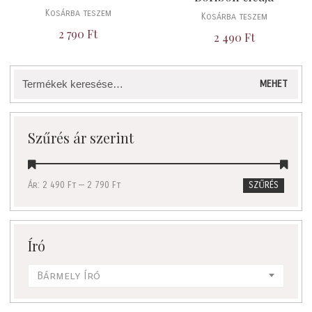
Kosárba teszem
Kosárba teszem
2 790
Ft
2 490
Ft
Keresés
MEHET
a
következőre:
Szűrés ár szerint
Ár:
2 490 Ft
—
2 790 Ft
SZŰRÉS
Író
Bármely Író