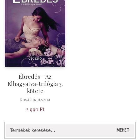
Ébredés – Az
Elhagyatva-trilógia 3.
kötete
Kosárba teszem
2 990
Ft
Keresés
MEHET
a