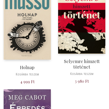
Selyemre hímzett
történet
Holnap
Kosárba teszem
Kosárba teszem
3 980
Ft
4 999
Ft