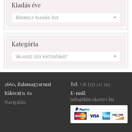
Kiadás éve
Bármely Kiadás éve
Kategória
Válassz egy kategóriát
2660, Balassagyarmat
Tel:
+36 (
35) 312 393
Rákóczi u. 61.
E-mail:
info@kincskonyv.hu
Navigálás›