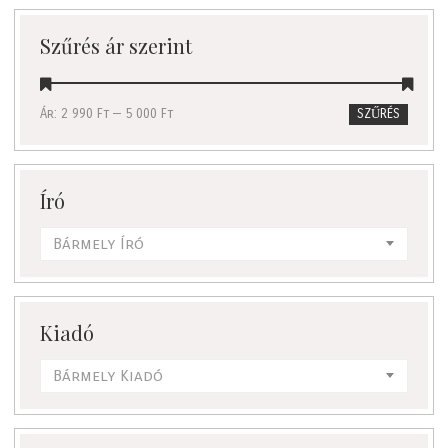
következőre:
Szűrés ár szerint
Ár:
2 990 Ft
—
5 000 Ft
SZŰRÉS
Író
Bármely Író
Kiadó
Bármely Kiadó